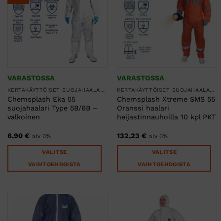
tehdä
Voit
valinnat
tehdä
tuotteen
valinnat
sivulla.
tuotteen
sivulla.
VARASTOSSA
VARASTOSSA
KERTAKÄYTTÖISET SUOJAHAALARIT
KERTAKÄYTTÖISET SUOJAHAALARIT
Chemsplash Eka 55
Chemsplash Xtreme SMS 55
suojahaalari Type 5B/6B –
Oranssi haalari
valkoinen
heijastinnauhoilla 10 kpl PKT
6,90
€
132,23
€
alv 0%
alv 0%
VALITSE
VALITSE
VAIHTOEHDOISTA
VAIHTOEHDOISTA
Tällä
Tällä
tuotteella
tuotteella
on
on
useampi
useampi