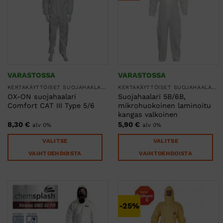
Voit
Voit
tehdä
tehdä
valinnat
valinnat
tuotteen
tuotteen
sivulla.
sivulla.
VARASTOSSA
VARASTOSSA
KERTAKÄYTTÖISET SUOJAHAALARIT
KERTAKÄYTTÖISET SUOJAHAALARIT
OX-ON suojahaalari
Suojahaalari 5B/6B,
Comfort CAT III Type 5/6
mikrohuokoinen laminoitu
kangas valkoinen
8,30
€
5,90
€
alv 0%
alv 0%
VALITSE
VALITSE
VAIHTOEHDOISTA
VAIHTOEHDOISTA
Tällä
Tällä
tuotteella
tuotteella
on
on
useampi
useampi
-25%
muunnelma.
muunnelma.
Voit
Voit