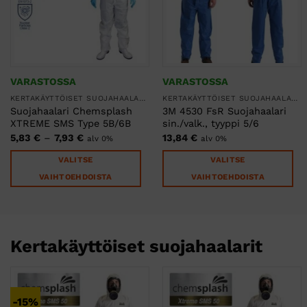
VARASTOSSA
VARASTOSSA
KERTAKÄYTTÖISET SUOJAHAALARIT
KERTAKÄYTTÖISET SUOJAHAALARIT
Suojahaalari Chemsplash
3M 4530 FsR Suojahaalari
XTREME SMS Type 5B/6B
sin./valk., tyyppi 5/6
Hintaluokka:
5,83
€
–
7,93
€
13,84
€
alv 0%
alv 0%
5,83 €
-
VALITSE
VALITSE
7,93 €
VAIHTOEHDOISTA
VAIHTOEHDOISTA
Tällä
Tällä
tuotteella
tuotteella
on
on
Kertakäyttöiset suojahaalarit
useampi
useampi
muunnelma.
muunnelma.
Voit
Voit
tehdä
tehdä
-15%
valinnat
valinnat