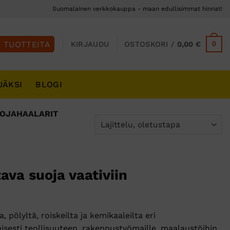
Suomalainen verkkokauppa - maan edullisimmat hinnat!
0
KIRJAUDU
OSTOSKORI /
0,00
€
JÄKSI
BLOGI
UOJAHAALARIT
ava suoja vaativiin
, pölyltä, roiskeilta ja kemikaaleilta eri
isesti teollisuuteen, rakennustyömaille, maalaustöihin,