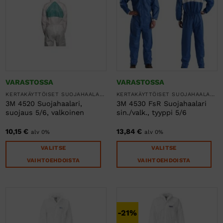
tuotteen
tuotteen
sivulla.
sivulla.
VARASTOSSA
VARASTOSSA
KERTAKÄYTTÖISET SUOJAHAALARIT
KERTAKÄYTTÖISET SUOJAHAALARIT
3M 4520 Suojahaalari,
3M 4530 FsR Suojahaalari
suojaus 5/6, valkoinen
sin./valk., tyyppi 5/6
10,15
€
13,84
€
alv 0%
alv 0%
VALITSE
VALITSE
VAIHTOEHDOISTA
VAIHTOEHDOISTA
Tällä
Tällä
tuotteella
tuotteella
on
on
useampi
useampi
-21%
muunnelma.
muunnelma.