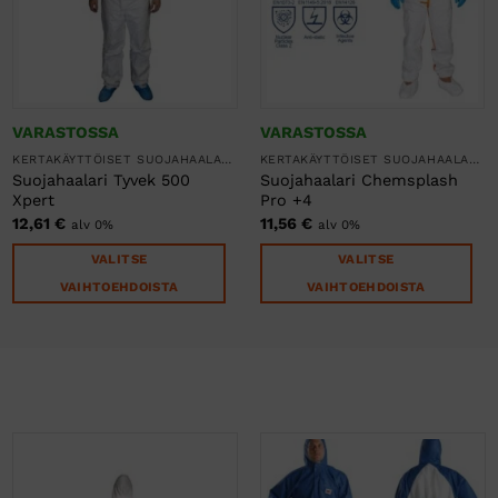
VARASTOSSA
VARASTOSSA
KERTAKÄYTTÖISET SUOJAHAALARIT
KERTAKÄYTTÖISET SUOJAHAALARIT
Suojahaalari Tyvek 500
Suojahaalari Chemsplash
Xpert
Pro +4
12,61
€
11,56
€
alv 0%
alv 0%
VALITSE
VALITSE
VAIHTOEHDOISTA
VAIHTOEHDOISTA
Tällä
Tällä
tuotteella
tuotteella
on
on
useampi
useampi
muunnelma.
muunnelma.
Voit
Voit
tehdä
tehdä
valinnat
valinnat