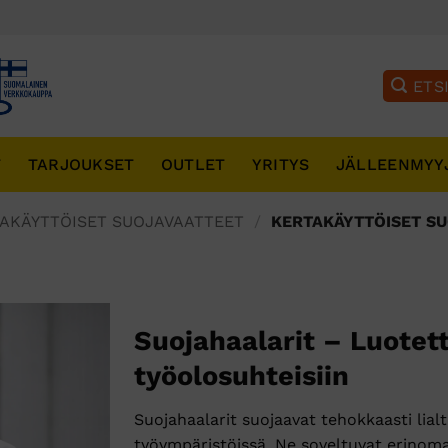
T
TARJOUKSET
OUTLET
YRITYS
JÄLLEENMYY
AKÄYTTÖISET SUOJAVAATTEET
/
KERTAKÄYTTÖISET S
Suojahaalarit – Luotett
työolosuhteisiin
Suojahaalarit suojaavat tehokkaasti lialta
työympäristöissä. Ne soveltuvat erinoma