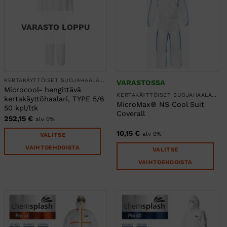
muunnelma.
muunnelma.
Voit
Voit
tehdä
tehdä
VARASTO LOPPU
valinnat
valinnat
tuotteen
tuotteen
sivulla.
sivulla.
KERTAKÄYTTÖISET SUOJAHAALARIT
VARASTOSSA
Microcool- hengittävä
KERTAKÄYTTÖISET SUOJAHAALARIT
kertakäyttöhaalari, TYPE 5/6
MicroMax® NS Cool Suit
50 kpl/ltk
Coverall
252,15
€
alv 0%
10,15
€
alv 0%
VALITSE
VAIHTOEHDOISTA
VALITSE
Tällä
VAIHTOEHDOISTA
tuotteella
Tällä
on
tuotteella
useampi
on
muunnelma.
useampi
Voit
muunnelma.