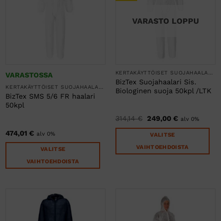
Voit
Voit
tehdä
tehdä
VARASTO LOPPU
valinnat
valinnat
tuotteen
tuotteen
sivulla.
sivulla.
KERTAKÄYTTÖISET SUOJAHAALARIT
VARASTOSSA
BizTex Suojahaalari Sis.
KERTAKÄYTTÖISET SUOJAHAALARIT
Biologinen suoja 50kpl /LTK
BizTex SMS 5/6 FR haalari
50kpl
Alkuperäinen
Nykyinen
314,14
€
249,00
€
alv 0%
hinta
hinta
oli:
on:
474,01
€
alv 0%
VALITSE
314,14 €.
249,00 €.
VAIHTOEHDOISTA
VALITSE
Tällä
VAIHTOEHDOISTA
tuotteella
Tällä
on
tuotteella
useampi
on
muunnelma.
useampi
Voit
muunnelma.