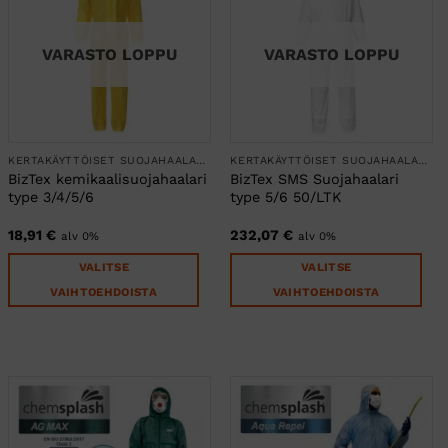
tuotteen
tuotteen
sivulla.
sivulla.
VARASTO LOPPU
VARASTO LOPPU
KERTAKÄYTTÖISET SUOJAHAALARIT
KERTAKÄYTTÖISET SUOJAHAALARIT
BizTex kemikaalisuojahaalari
BizTex SMS Suojahaalari
type 3/4/5/6
type 5/6 50/LTK
18,91
€
232,07
€
alv 0%
alv 0%
VALITSE
VALITSE
VAIHTOEHDOISTA
VAIHTOEHDOISTA
Tällä
Tällä
tuotteella
tuotteella
on
on
useampi
useampi
muunnelma.
muunnelma.
Voit
Voit