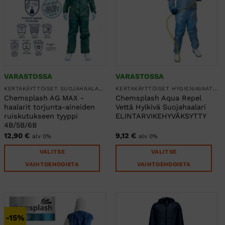
tehdä
tehdä
valinnat
valinnat
tuotteen
tuotteen
sivulla.
sivulla.
VARASTOSSA
VARASTOSSA
KERTAKÄYTTÖISET SUOJAHAALARIT
KERTAKÄYTTÖISET HYGIENIAVAATTEET
Chemsplash AG MAX -
Chemsplash Aqua Repel
haalarit torjunta-aineiden
Vettä Hylkivä Suojahaalari
ruiskutukseen tyyppi
ELINTARVIKEHYVÄKSYTTY
4B/5B/6B
12,90
€
9,12
€
alv 0%
alv 0%
VALITSE
VALITSE
VAIHTOEHDOISTA
VAIHTOEHDOISTA
Tällä
Tällä
tuotteella
tuotteella
on
on
useampi
useampi
-15%
muunnelma.
muunnelma.