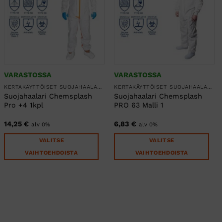
tehdä
Voit
valinnat
tehdä
tuotteen
valinnat
sivulla.
tuotteen
sivulla.
VARASTOSSA
VARASTOSSA
KERTAKÄYTTÖISET SUOJAHAALARIT
KERTAKÄYTTÖISET SUOJAHAALARIT
Suojahaalari Chemsplash
Suojahaalari Chemsplash
Pro +4 1kpl
PRO 63 Malli 1
14,25
€
6,83
€
alv 0%
alv 0%
VALITSE
VALITSE
VAIHTOEHDOISTA
VAIHTOEHDOISTA
Tällä
Tällä
tuotteella
tuotteella
on
on
useampi
useampi
muunnelma.
muunnelma.
Voit
Voit