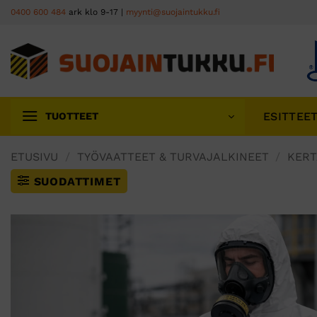
Skip
0400 600 484
ark klo 9-17 |
myynti@suojaintukku.fi
to
content
ESITTEE
TUOTTEET
ETUSIVU
/
TYÖVAATTEET & TURVAJALKINEET
/
KERT
SUODATTIMET