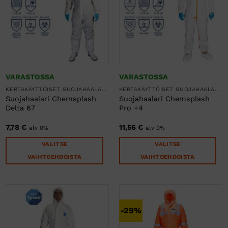
Voit
tehdä
valinnat
tuotteen
sivulla.
VARASTOSSA
VARASTOSSA
KERTAKÄYTTÖISET SUOJAHAALARIT
KERTAKÄYTTÖISET SUOJAHAALARIT
Suojahaalari Chemsplash
Suojahaalari Chemsplash
Delta 67
Pro +4
7,78
€
11,56
€
alv 0%
alv 0%
VALITSE
VALITSE
VAIHTOEHDOISTA
VAIHTOEHDOISTA
Tällä
Tällä
tuotteella
tuotteella
on
on
useampi
useampi
-29%
muunnelma.
muunnelma.
Voit
Voit