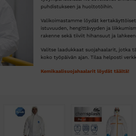
puhdistukseen ja huoltotöihin.
Valikoimastamme löydät kertakäyttöiset j
istuvuuden, hengittävyyden ja liikkumis
rakenne sekä tiiviit hihansuut ja lahke
Valitse laadukkaat suojahaalarit, jotka 
koko työpäivän ajan. Tilaa helposti ve
Kemikaalisuojahaalarit löydät täältä!