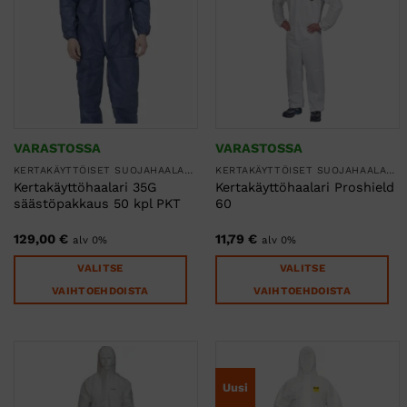
muunnelma.
muunnelma.
Voit
Voit
tehdä
tehdä
valinnat
valinnat
tuotteen
tuotteen
sivulla.
sivulla.
VARASTOSSA
VARASTOSSA
KERTAKÄYTTÖISET SUOJAHAALARIT
KERTAKÄYTTÖISET SUOJAHAALARIT
Kertakäyttöhaalari 35G
Kertakäyttöhaalari Proshield
säästöpakkaus 50 kpl PKT
60
129,00
€
11,79
€
alv 0%
alv 0%
VALITSE
VALITSE
VAIHTOEHDOISTA
VAIHTOEHDOISTA
Tällä
Tällä
tuotteella
tuotteella
on
on
useampi
useampi
Uusi
muunnelma.
muunnelma.