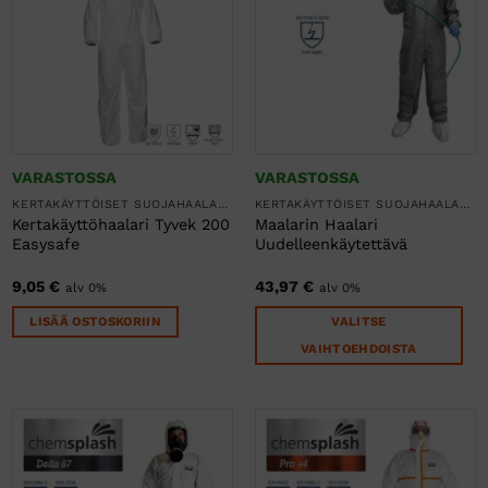
muunnelma.
muunnelma.
Voit
Voit
tehdä
tehdä
valinnat
valinnat
tuotteen
tuotteen
sivulla.
sivulla.
VARASTOSSA
VARASTOSSA
KERTAKÄYTTÖISET SUOJAHAALARIT
KERTAKÄYTTÖISET SUOJAHAALARIT
Kertakäyttöhaalari Tyvek 200
Maalarin Haalari
Easysafe
Uudelleenkäytettävä
9,05
€
43,97
€
alv 0%
alv 0%
LISÄÄ OSTOSKORIIN
VALITSE
VAIHTOEHDOISTA
Tällä
tuotteella
on
useampi
muunnelma.