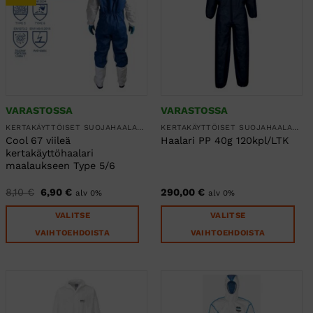
Voit
Voit
tehdä
tehdä
valinnat
valinnat
tuotteen
tuotteen
sivulla.
sivulla.
VARASTOSSA
VARASTOSSA
KERTAKÄYTTÖISET SUOJAHAALARIT
KERTAKÄYTTÖISET SUOJAHAALARIT
Cool 67 viileä
Haalari PP 40g 120kpl/LTK
kertakäyttöhaalari
maalaukseen Type 5/6
Alkuperäinen
Nykyinen
8,10
€
6,90
€
290,00
€
alv 0%
alv 0%
hinta
hinta
oli:
on:
VALITSE
VALITSE
8,10 €.
6,90 €.
VAIHTOEHDOISTA
VAIHTOEHDOISTA
Tällä
Tällä
tuotteella
tuotteella
on
on
useampi
useampi