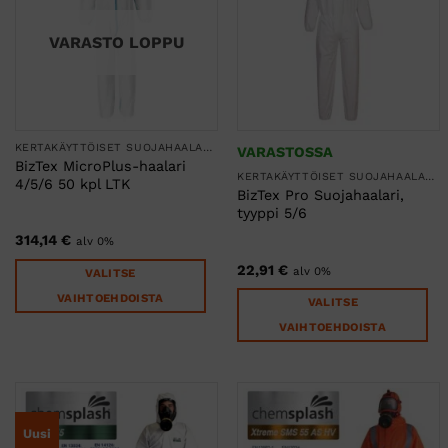
Voit
Voit
tehdä
tehdä
VARASTO LOPPU
valinnat
valinnat
tuotteen
tuotteen
sivulla.
sivulla.
KERTAKÄYTTÖISET SUOJAHAALARIT
VARASTOSSA
BizTex MicroPlus-haalari
KERTAKÄYTTÖISET SUOJAHAALARIT
4/5/6 50 kpl LTK
BizTex Pro Suojahaalari,
tyyppi 5/6
314,14
€
alv 0%
22,91
€
alv 0%
VALITSE
VAIHTOEHDOISTA
VALITSE
Tällä
VAIHTOEHDOISTA
tuotteella
Tällä
on
tuotteella
useampi
on
muunnelma.
useampi
Uusi
Voit
muunnelma.