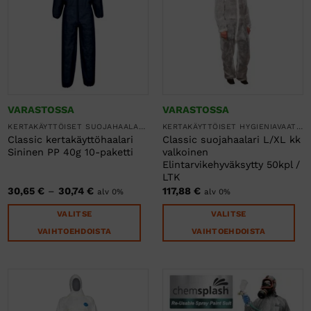
tehdä
Voit
valinnat
tehdä
tuotteen
valinnat
sivulla.
tuotteen
sivulla.
VARASTOSSA
VARASTOSSA
KERTAKÄYTTÖISET SUOJAHAALARIT
KERTAKÄYTTÖISET HYGIENIAVAATTEET
Classic kertakäyttöhaalari
Classic suojahaalari L/XL kk
Sininen PP 40g 10-paketti
valkoinen
Elintarvikehyväksytty 50kpl /
LTK
Hintaluokka:
30,65
€
–
30,74
€
117,88
€
alv 0%
alv 0%
30,65 €
-
VALITSE
VALITSE
30,74 €
VAIHTOEHDOISTA
VAIHTOEHDOISTA
Tällä
Tällä
tuotteella
tuotteella
on
on
useampi
useampi