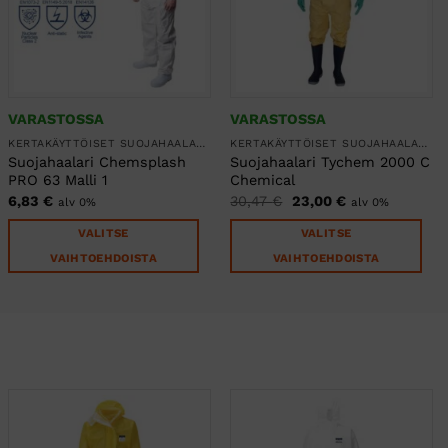
VARASTOSSA
VARASTOSSA
KERTAKÄYTTÖISET SUOJAHAALARIT
KERTAKÄYTTÖISET SUOJAHAALARIT
Suojahaalari Chemsplash
Suojahaalari Tychem 2000 C
PRO 63 Malli 1
Chemical
Alkuperäinen
Nykyinen
6,83
€
30,47
€
23,00
€
alv 0%
alv 0%
hinta
hinta
oli:
on:
VALITSE
VALITSE
30,47 €.
23,00 €.
VAIHTOEHDOISTA
VAIHTOEHDOISTA
Tällä
Tällä
tuotteella
tuotteella
on
on
useampi
useampi
muunnelma.
muunnelma.
Voit
Voit
tehdä
tehdä
valinnat
valinnat