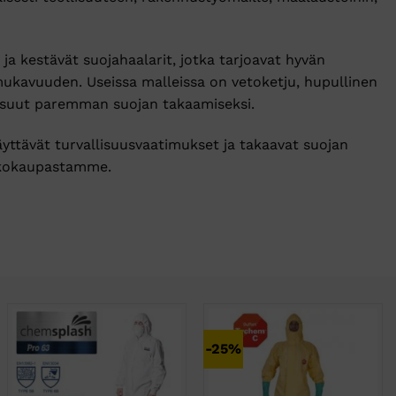
a kestävät suojahaalarit, jotka tarjoavat hyvän
mukavuuden. Useissa malleissa on vetoketju, hupullinen
ensuut paremman suojan takaamiseksi.
täyttävät turvallisuusvaatimukset ja takaavat suojan
rkkokaupastamme.
-25%