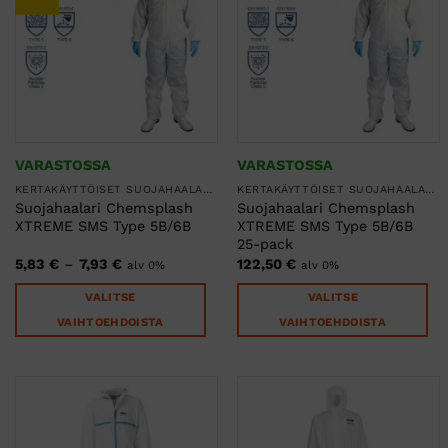
tuotteen
tuotteen
sivulla.
sivulla.
VARASTOSSA
VARASTOSSA
KERTAKÄYTTÖISET SUOJAHAALARIT
KERTAKÄYTTÖISET SUOJAHAALARIT
Suojahaalari Chemsplash
Suojahaalari Chemsplash
XTREME SMS Type 5B/6B
XTREME SMS Type 5B/6B
25-pack
Hintaluokka:
5,83
€
–
7,93
€
122,50
€
alv 0%
alv 0%
5,83 €
-
VALITSE
VALITSE
7,93 €
VAIHTOEHDOISTA
VAIHTOEHDOISTA
Tällä
Tällä
tuotteella
tuotteella
on
on
useampi
useampi
muunnelma.
muunnelma.