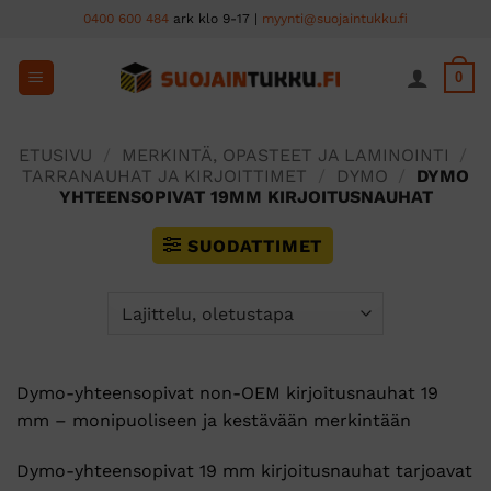
Skip
0400 600 484
ark klo 9-17 |
myynti@suojaintukku.fi
to
content
0
ETUSIVU
/
MERKINTÄ, OPASTEET JA LAMINOINTI
/
TARRANAUHAT JA KIRJOITTIMET
/
DYMO
/
DYMO
YHTEENSOPIVAT 19MM KIRJOITUSNAUHAT
SUODATTIMET
Dymo-yhteensopivat non-OEM kirjoitusnauhat 19
mm – monipuoliseen ja kestävään merkintään
Dymo-yhteensopivat 19 mm kirjoitusnauhat tarjoavat