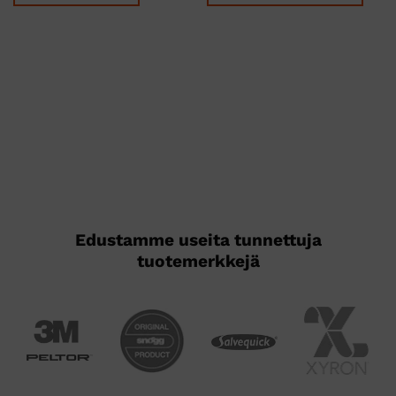
Tällä
tuotteella
on
useampi
muunnelma.
Voit
tehdä
valinnat
tuotteen
sivulla.
Edustamme useita tunnettuja
tuotemerkkejä