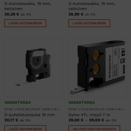
D-kutistesukka, 19 mm,
D-kutistesukka, 19 mm,
keltainen
valkoinen
30,36
€
28,90
€
alv 0%
alv 0%
LISÄÄ OSTOSKORIIN
LISÄÄ OSTOSKORIIN
VARASTOSSA
VARASTOSSA
DYMO YHTEENSOPIVAT 19MM KIRJOITUSNAUHAT
DYMO YHTEENSOPIVAT 12MM KIRJOITUSNAUHAT
D-puhdistusnauha 19 mm
Dymo XTL vinyyli 7 m
Hintaluokka:
20,17
€
39,00
€
–
59,00
€
alv 0%
alv 0%
39,00 €
-
LISÄÄ OSTOSKORIIN
VALITSE VAIHTOEHDOISTA
59,00 €