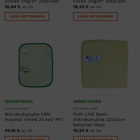
sininen 210g/m² 20kpl/pkt
vihreä 210g/m² 20kpl/pkt
18,44
€
18,43
€
alv 0%
alv 0%
LISÄÄ OSTOSKORIIN
LISÄÄ OSTOSKORIIN
VARASTOSSA
VARASTOSSA
SIIVOUSLIINAT
SIIVOUSLIINAT
Mikrokuitupyyhe KBM
PURI-LINE Basic
Hospital Vihreä 20 kpl/ PKT
mikrokuituliina 32x32cm
keltainen 10kpl
45,10
€
10,24
€
alv 0%
alv 0%