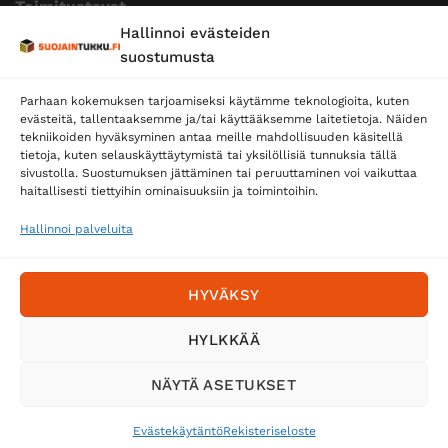
Toimitustavat
Hallinnoi evästeiden
Posti
suostumusta
Matkahuolto
Parhaan kokemuksen tarjoamiseksi käytämme teknologioita, kuten
Postnord
evästeitä, tallentaaksemme ja/tai käyttääksemme laitetietoja. Näiden
tekniikoiden hyväksyminen antaa meille mahdollisuuden käsitellä
tietoja, kuten selauskäyttäytymistä tai yksilöllisiä tunnuksia tällä
sivustolla. Suostumuksen jättäminen tai peruuttaminen voi vaikuttaa
Tilaa uutiskirje ja saat erikoisalennuksia
haitallisesti tiettyihin ominaisuuksiin ja toimintoihin.
sähköpostiisi
Hallinnoi palveluita
HYVÄKSY
HYLKKÄÄ
NÄYTÄ ASETUKSET
Evästekäytäntö
Rekisteriseloste