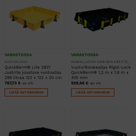
VARASTOSSA
VARASTOSSA
VUOTOALTAAT
VAARALLISTEN AINEIDEN KÄSITTELY
QuickBerm® Lite 2837
Vuoto/Roiskeallas Rigid-Lock
Justrite joustava vuotoallas
QuickBerm® 1,2 m x 1,8 m x
299 litraa 122 x 122 x 20 cm
305 mm
767,73
€
929,66
€
alv 0%
alv 0%
LISÄÄ OSTOSKORIIN
LISÄÄ OSTOSKORIIN