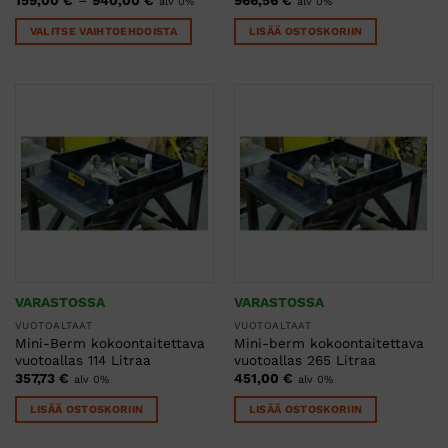
alv 0%
alv 0%
159,00 €
-
VALITSE VAIHTOEHDOISTA
LISÄÄ OSTOSKORIIN
940,00 €
Tällä
tuotteella
on
useampi
muunnelma.
Voit
tehdä
valinnat
tuotteen
sivulla.
VARASTOSSA
VARASTOSSA
VUOTOALTAAT
VUOTOALTAAT
Mini-Berm kokoontaitettava
Mini-berm kokoontaitettava
vuotoallas 114 Litraa
vuotoallas 265 Litraa
357,73
€
451,00
€
alv 0%
alv 0%
LISÄÄ OSTOSKORIIN
LISÄÄ OSTOSKORIIN