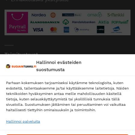
Toimitustavat
Hallinnoi evästeiden
Posti
suostumusta
Matkahuolto
Parhaan kokemuksen tarjoamiseksi käytämme teknologioita, kuten
Postnord
evästeitä, tallentaaksemme ja/tai käyttääksemme laitetietoja. Näiden
tekniikoiden hyväksyminen antaa meille mahdollisuuden käsitellä
tietoja, kuten selauskäyttäytymistä tai yksilöllisiä tunnuksia tällä
sivustolla. Suostumuksen jättäminen tai peruuttaminen voi vaikuttaa
Tilaa uutiskirje ja saat erikoisalennuksia
haitallisesti tiettyihin ominaisuuksiin ja toimintoihin.
sähköpostiisi
Hallinnoi palveluita