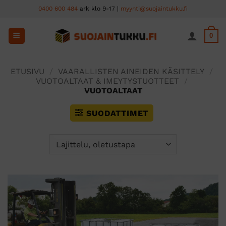
Skip
0400 600 484
ark klo 9-17 |
myynti@suojaintukku.fi
to
content
0
ETUSIVU
/
VAARALLISTEN AINEIDEN KÄSITTELY
/
VUOTOALTAAT & IMEYTYSTUOTTEET
/
VUOTOALTAAT
SUODATTIMET