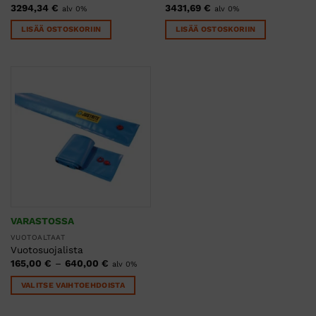
3294,34
€
3431,69
€
alv 0%
alv 0%
LISÄÄ OSTOSKORIIN
LISÄÄ OSTOSKORIIN
VARASTOSSA
VUOTOALTAAT
Vuotosuojalista
Hintaluokka:
165,00
€
–
640,00
€
alv 0%
165,00 €
-
VALITSE VAIHTOEHDOISTA
640,00 €
Tällä
tuotteella