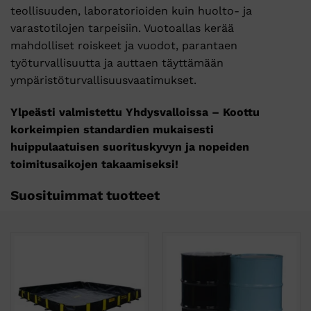
teollisuuden, laboratorioiden kuin huolto- ja
varastotilojen tarpeisiin. Vuotoallas kerää
mahdolliset roiskeet ja vuodot, parantaen
työturvallisuutta ja auttaen täyttämään
ympäristöturvallisuusvaatimukset.
Ylpeästi valmistettu Yhdysvalloissa – Koottu
korkeimpien standardien mukaisesti
huippulaatuisen suorituskyvyn ja nopeiden
toimitusaikojen takaamiseksi!
Suosituimmat tuotteet