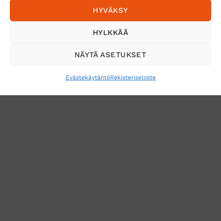
HYVÄKSY
HYLKKÄÄ
NÄYTÄ ASETUKSET
Evästekäytäntö
Rekisteriseloste
VERKKOKAUPAN TOIMITUSEHDOT
TUOTEPALAUTUS
TÖIHIN SUOJAINTUKKUUN?
REKISTERISELOSTE
EVÄSTEKÄYTÄNTÖ (EU)
MUUTA EVÄSTEASETUKSIA
Copyright 2026 ©
Suojaintukku