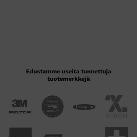
on
useampi
muunnelma.
Voit
tehdä
valinnat
tuotteen
sivulla.
Edustamme useita tunnettuja
tuotemerkkejä