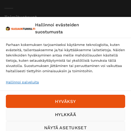
Toimitustavat
Hallinnoi evästeiden
Posti
suostumusta
Matkahuolto
Parhaan kokemuksen tarjoamiseksi käytämme teknologioita, kuten
Postnord
evästeitä, tallentaaksemme ja/tai käyttääksemme laitetietoja. Näiden
tekniikoiden hyväksyminen antaa meille mahdollisuuden käsitellä
tietoja, kuten selauskäyttäytymistä tai yksilöllisiä tunnuksia tällä
sivustolla. Suostumuksen jättäminen tai peruuttaminen voi vaikuttaa
Tilaa uutiskirje ja saat erikoisalennuksia
haitallisesti tiettyihin ominaisuuksiin ja toimintoihin.
sähköpostiisi
Hallinnoi palveluita
HYVÄKSY
HYLKKÄÄ
NÄYTÄ ASETUKSET