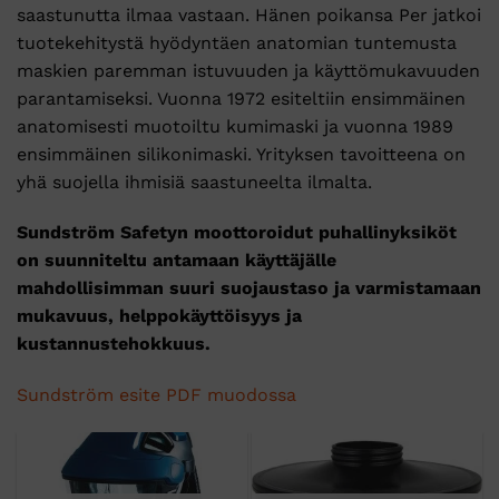
saastunutta ilmaa vastaan. Hänen poikansa Per jatkoi
tuotekehitystä hyödyntäen anatomian tuntemusta
maskien paremman istuvuuden ja käyttömukavuuden
parantamiseksi. Vuonna 1972 esiteltiin ensimmäinen
anatomisesti muotoiltu kumimaski ja vuonna 1989
ensimmäinen silikonimaski. Yrityksen tavoitteena on
yhä suojella ihmisiä saastuneelta ilmalta.
Sundström Safetyn moottoroidut puhallinyksiköt
on suunniteltu antamaan käyttäjälle
mahdollisimman suuri suojaustaso ja varmistamaan
mukavuus, helppokäyttöisyys ja
kustannustehokkuus.
Sundström esite PDF muodossa