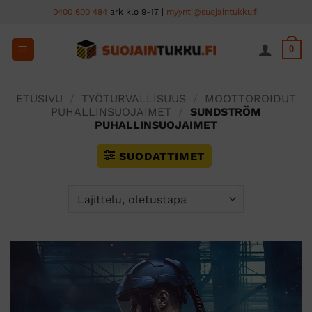
Skip
0400 600 484
ark klo 9-17 |
myynti@suojaintukku.fi
to
content
0
ETUSIVU
/
TYÖTURVALLISUUS
/
MOOTTOROIDUT
PUHALLINSUOJAIMET
/
SUNDSTRÖM
PUHALLINSUOJAIMET
SUODATTIMET