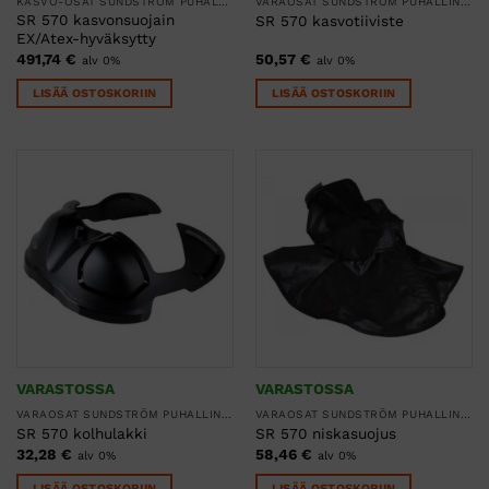
KASVO-OSAT SUNDSTRÖM PUHALLINSUOJAIMIIN
VARAOSAT SUNDSTRÖM PUHALLINSUOJAIMIIN
SR 570 kasvonsuojain
SR 570 kasvotiiviste
EX/Atex-hyväksytty
491,74
€
50,57
€
alv 0%
alv 0%
LISÄÄ OSTOSKORIIN
LISÄÄ OSTOSKORIIN
VARASTOSSA
VARASTOSSA
VARAOSAT SUNDSTRÖM PUHALLINSUOJAIMIIN
VARAOSAT SUNDSTRÖM PUHALLINSUOJAIMIIN
SR 570 kolhulakki
SR 570 niskasuojus
32,28
€
58,46
€
alv 0%
alv 0%
LISÄÄ OSTOSKORIIN
LISÄÄ OSTOSKORIIN