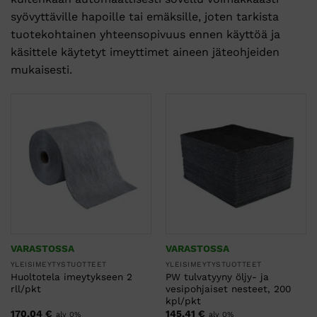
syövyttäville hapoille tai emäksille, joten tarkista
tuotekohtainen yhteensopivuus ennen käyttöä ja
käsittele käytetyt imeyttimet aineen jäteohjeiden
mukaisesti.
VARASTOSSA
VARASTOSSA
YLEISIMEYTYSTUOTTEET
YLEISIMEYTYSTUOTTEET
Huoltotela imeytykseen 2
PW tulvatyyny öljy- ja
rll/pkt
vesipohjaiset nesteet, 200
kpl/pkt
170,04
€
145,41
€
alv 0%
alv 0%