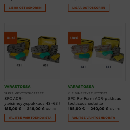
LISÄÄ OSTOSKORIIN
LISÄÄ OSTOSKORIIN
Uusi
Uusi
VARASTOSSA
VARASTOSSA
YLEISIMEYTYSTUOTTEET
YLEISIMEYTYSTUOTTEET
SPC ADR-
SPC Re-Form ADR-pakkaus
yleisimeytyspakkaus 43–63 l
teollisuusnesteille
Hintaluokka:
Hintaluokk
185,00
€
–
249,00
€
185,00
€
–
240,00
€
alv 0%
alv 0%
185,00 €
185,00 €
-
-
VALITSE VAIHTOEHDOISTA
VALITSE VAIHTOEHDOISTA
249,00 €
240,00 €
Tällä
Tällä