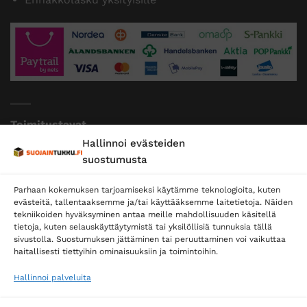
Toimitustavat
Hallinnoi evästeiden
Posti
suostumusta
Matkahuolto
Parhaan kokemuksen tarjoamiseksi käytämme teknologioita, kuten
Postnord
evästeitä, tallentaaksemme ja/tai käyttääksemme laitetietoja. Näiden
tekniikoiden hyväksyminen antaa meille mahdollisuuden käsitellä
tietoja, kuten selauskäyttäytymistä tai yksilöllisiä tunnuksia tällä
sivustolla. Suostumuksen jättäminen tai peruuttaminen voi vaikuttaa
Tilaa uutiskirje ja saat erikoisalennuksia
haitallisesti tiettyihin ominaisuuksiin ja toimintoihin.
sähköpostiisi
Hallinnoi palveluita