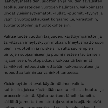
jäähdytysnesteiden, liuottimien ja muiden tavallisten
teollisuusnesteiden vuotojen hallintaan. Valikoimasta
löydät yleisimeytysmatot, -rullat, -puomit, -tyynyt ja
valmiit vuotopakkaukset korjaamoille, varastoihin,
tuotantotiloihin ja huoltokohteisiin.
Valitse tuote vuodon laajuuden, käyttöympäristön ja
tarvittavan imeytyskyvyn mukaan. Imeytysmatto sopii
pieniin vuotoihin ja roiskeisiin, rulla suurempien
pintojen suojaamiseen ja puomi nesteen leviämisen
rajaamiseen. Vuotopakkaus kokoaa tärkeimmät
tarvikkeet helposti siirrettävään kokonaisuuteen ja
nopeuttaa toimintaa vahinkotilanteessa.
Yleisimeyttimet ovat käytännöllinen valinta
kohteisiin, joissa käsitellään useita erilaisia huolto- ja
prosessinesteitä. Sijoita tuotteet lähelle koneita,
säiliöitä ja muita tunnistettuja vuotoriskejä. Ne eivät
kuitenkaan automaattisesti sovellu voimakkaasti