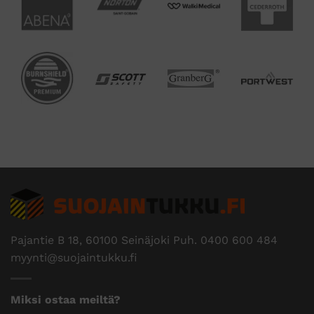
Pajantie B 18, 60100 Seinäjoki Puh.
0400 600 484
myynti@suojaintukku.fi
Miksi ostaa meiltä?