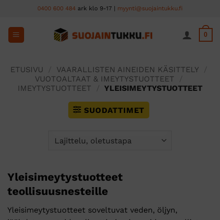
Skip
0400 600 484
ark klo 9-17 |
myynti@suojaintukku.fi
to
content
0
ETUSIVU
/
VAARALLISTEN AINEIDEN KÄSITTELY
/
VUOTOALTAAT & IMEYTYSTUOTTEET
/
IMEYTYSTUOTTEET
/
YLEISIMEYTYSTUOTTEET
SUODATTIMET
Yleisimeytystuotteet
teollisuusnesteille
Yleisimeytystuotteet soveltuvat veden, öljyn,