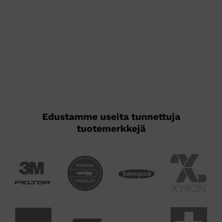
tuotteella
tuotteella
on
on
useampi
useampi
muunnelma.
muunnelma.
Voit
Voit
tehdä
tehdä
valinnat
valinnat
tuotteen
tuotteen
sivulla.
sivulla.
Edustamme useita tunnettuja
tuotemerkkejä