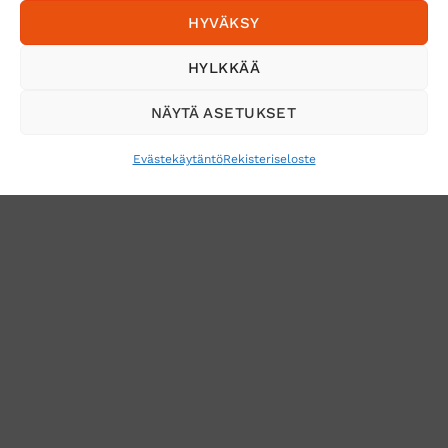
HYVÄKSY
HYLKKÄÄ
NÄYTÄ ASETUKSET
Evästekäytäntö
Rekisteriseloste
VERKKOKAUPAN TOIMITUSEHDOT
TUOTEPALAUTUS
TÖIHIN SUOJAINTUKKUUN?
REKISTERISELOSTE
EVÄSTEKÄYTÄNTÖ (EU)
MUUTA EVÄSTEASETUKSIA
Copyright 2026 ©
Suojaintukku