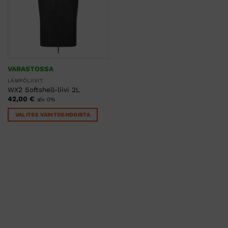
tehdä
tehdä
valinnat
valinnat
tuotteen
tuotteen
sivulla.
sivulla.
VARASTOSSA
LÄMPÖLIIVIT
WX2 Softshell-liivi 2L
42,00
€
alv 0%
VALITSE VAIHTOEHDOISTA
Tällä
tuotteella
on
useampi
muunnelma.
Voit
tehdä
valinnat
tuotteen
sivulla.