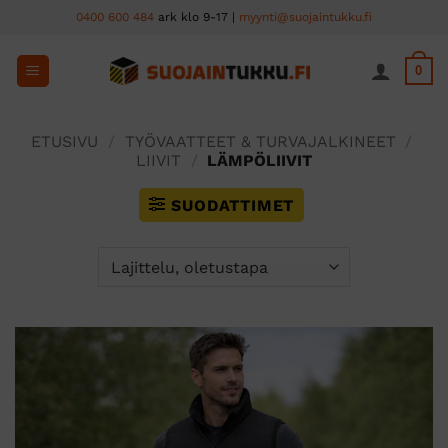
Skip
0400 600 484
ark klo 9-17 |
myynti@suojaintukku.fi
to
content
0
ETUSIVU
/
TYÖVAATTEET & TURVAJALKINEET
/
LIIVIT
/
LÄMPÖLIIVIT
SUODATTIMET