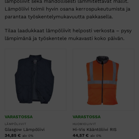
lämpöliivit sekä mahdollisesti lämmitettävät mallit.
Lämpöliivi toimii hyvin osana kerrospukeutumista ja
parantaa työskentelymukavuutta pakkasella.
Tilaa laadukkaat lämpöliivit helposti verkosta – pysy
lämpimänä ja työskentele mukavasti koko päivän.
VARASTOSSA
VARASTOSSA
LÄMPÖLIIVIT
HUOMIOLIIVIT
Glasgow Lämpöliivi
Hi-Vis Kääntöliivi RIS
34,85
€
44,57
€
alv 0%
alv 0%