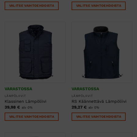
VALITSE VAIHTOEHDOISTA
VALITSE VAIHTOEHDOISTA
Tällä
Tällä
tuotteella
tuotteella
on
on
useampi
useampi
muunnelma.
muunnelma.
Voit
Voit
tehdä
tehdä
valinnat
valinnat
tuotteen
tuotteen
sivulla.
sivulla.
VARASTOSSA
VARASTOSSA
LÄMPÖLIIVIT
LÄMPÖLIIVIT
Klassinen Lämpöliivi
RS Käännettävä Lämpöliivi
39,98
€
29,27
€
alv 0%
alv 0%
VALITSE VAIHTOEHDOISTA
VALITSE VAIHTOEHDOISTA
Tällä
Tällä
tuotteella
tuotteella
on
on