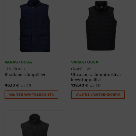
useampi
useampi
muunnelma.
muunnelma.
Voit
Voit
tehdä
tehdä
valinnat
valinnat
tuotteen
tuotteen
sivulla.
sivulla.
VARASTOSSA
VARASTOSSA
LÄMPÖLIIVIT
LÄMPÖLIIVIT
Ultrasonic lämmitettävä
Shetland Lämpöliivi
kevyttoppaliivi
46,13
€
132,43
€
alv 0%
alv 0%
VALITSE VAIHTOEHDOISTA
VALITSE VAIHTOEHDOISTA
Tällä
Tällä
tuotteella
tuotteella
on
on
useampi
useampi
muunnelma.
muunnelma.
Voit
Voit