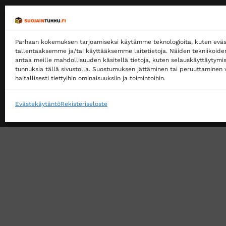
Ilmainen toimitus jakopakettina yli 500 €
tilauksille!
Parhaan kokemuksen tarjoamiseksi käytämme teknologioita, kuten eväs
Tilaamme isoja eriä siksi myymme halvalla!
tallentaaksemme ja/tai käyttääksemme laitetietoja. Näiden tekniikoid
14 päivän vaihto- ja palautusoikeus kuluttajille
antaa meille mahdollisuuden käsitellä tietoja, kuten selauskäyttäytymistä
tunnuksia tällä sivustolla. Suostumuksen jättäminen tai peruuttaminen v
haitallisesti tiettyihin ominaisuuksiin ja toimintoihin.
Evästekäytäntö
Rekisteriseloste
VERKKOKAUPAN TOIMITUSEHDOT
TUOTEPALAU