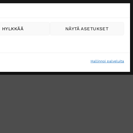
HYLKKÄÄ
NÄYTÄ ASETUKSET
Hallinnoi palveluita
VÄSTEKÄYTÄNTÖ (EU)
MUUTA EVÄSTEASETUKSIA