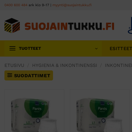
Skip
0400 600 484
ark klo 9-17 |
myynti@suojaintukku.fi
to
content
ESITTEE
TUOTTEET
ETUSIVU
/
HYGIENIA & INKONTINENSSI
/
INKONTINE
SUODATTIMET