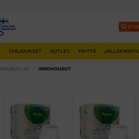
T
TARJOUKSET
OUTLET
YRITYS
JÄLLEENMYY
NSSISUOJAT
/
INKOHOUSUT