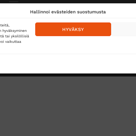
Toimitustavat
Hallinnoi evästeiden suostumusta
Posti
teitä,
HYVÄKSY
en hyväksyminen
Matkahuolto
 tai yksilöllisiä
oi vaikuttaa
Postnord
TUS
TÖIHIN SUOJAINTUKKUUN?
REKISTERISELOSTE
E
Copyright 2026 ©
Suojaintukku