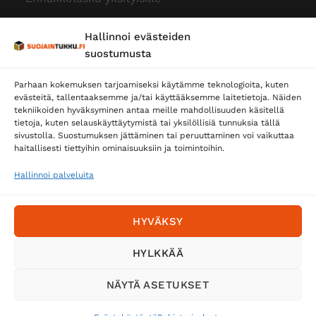
Hallinnoi evästeiden
suostumusta
Parhaan kokemuksen tarjoamiseksi käytämme teknologioita, kuten
evästeitä, tallentaaksemme ja/tai käyttääksemme laitetietoja. Näiden
tekniikoiden hyväksyminen antaa meille mahdollisuuden käsitellä
tietoja, kuten selauskäyttäytymistä tai yksilöllisiä tunnuksia tällä
Toimitustavat
sivustolla. Suostumuksen jättäminen tai peruuttaminen voi vaikuttaa
Posti
haitallisesti tiettyihin ominaisuuksiin ja toimintoihin.
Matkahuolto
Hallinnoi palveluita
Postnord
HYVÄKSY
Tilaa uutiskirje ja saat erikoisalennuksia
HYLKKÄÄ
sähköpostiisi
NÄYTÄ ASETUKSET