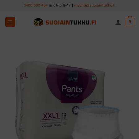
Skip
0400 600 484
ark klo 9-17 |
myynti@suojaintukku.fi
to
content
0