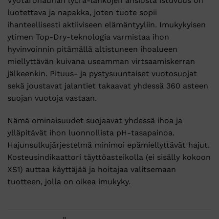
Vyötärönauhan lycra-lankojen ansiosta istuvuus on
luotettava ja napakka, joten tuote sopii
ihanteellisesti aktiiviseen elämäntyyliin. Imukykyisen
ytimen Top-Dry-teknologia varmistaa ihon
hyvinvoinnin pitämällä altistuneen ihoalueen
miellyttävän kuivana useamman virtsaamiskerran
jälkeenkin. Pituus- ja pystysuuntaiset vuotosuojat
sekä joustavat jalantiet takaavat yhdessä 360 asteen
suojan vuotoja vastaan.
Nämä ominaisuudet suojaavat yhdessä ihoa ja
ylläpitävät ihon luonnollista pH-tasapainoa.
Hajunsulkujärjestelmä minimoi epämiellyttävät hajut.
Kosteusindikaattori täyttöasteikolla (ei sisälly kokoon
XS1) auttaa käyttäjää ja hoitajaa valitsemaan
tuotteen, jolla on oikea imukyky.