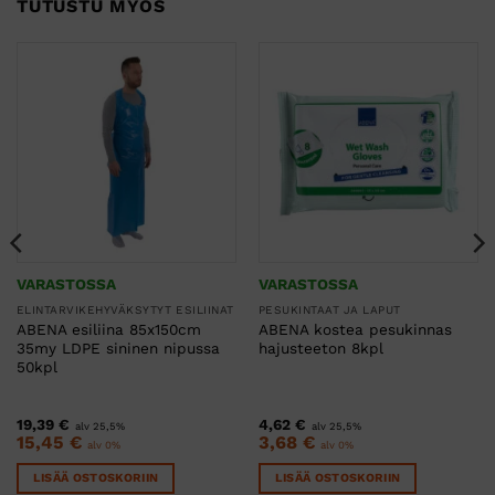
TUTUSTU MYÖS
VARASTOSSA
VARASTOSSA
ELINTARVIKEHYVÄKSYTYT ESILIINAT
PESUKINTAAT JA LAPUT
ABENA esiliina 85x150cm
ABENA kostea pesukinnas
35my LDPE sininen nipussa
hajusteeton 8kpl
50kpl
19,39
€
4,62
€
alv 25,5%
alv 25,5%
15,45
€
3,68
€
alv 0%
alv 0%
LISÄÄ OSTOSKORIIN
LISÄÄ OSTOSKORIIN