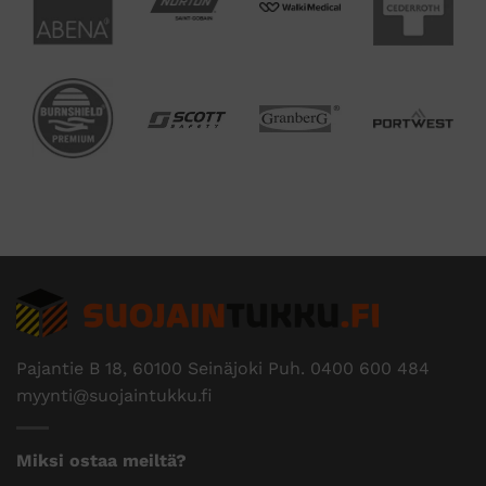
Pajantie B 18, 60100 Seinäjoki Puh.
0400 600 484
myynti@suojaintukku.fi
Miksi ostaa meiltä?