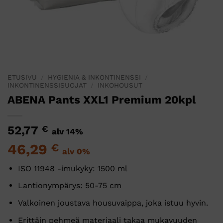
ETUSIVU
/
HYGIENIA & INKONTINENSSI
/
INKONTINENSSISUOJAT
/
INKOHOUSUT
ABENA Pants XXL1 Premium 20kpl
52,77
€
alv 14%
46,29
€
alv 0%
ISO 11948 -imukyky: 1500 ml
Lantionympärys: 50-75 cm
Valkoinen joustava housuvaippa, joka istuu hyvin.
Erittäin pehmeä materiaali takaa mukavuuden