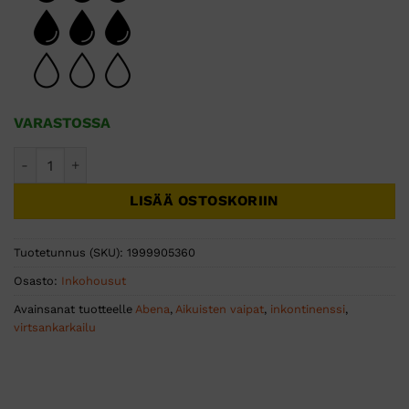
VARASTOSSA
ABENA Pants XXL1 Premium 20kpl määrä
LISÄÄ OSTOSKORIIN
Tuotetunnus (SKU):
1999905360
Osasto:
Inkohousut
Avainsanat tuotteelle
Abena
,
Aikuisten vaipat
,
inkontinenssi
,
virtsankarkailu