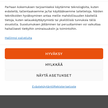
Parhaan kokemuksen tarjoamiseksi käytämme teknologioita, kuten
evästeitä, tallentaaksemme ja/tai käyttääksemme laitetietoja. Näiden
tekniikoiden hyväksyminen antaa meille mahdollisuuden käsitellä
tietoja, kuten selauskäyttäytymistä tai yksilöllisiä tunnuksia tällä
Toimitustavat
sivustolla. Suostumuksen jättäminen tai peruuttaminen voi vaikuttaa
haitallisesti tiettyihin ominaisuuksiin ja toimintoihin.
Posti
Matkahuolto
Hallinnoi palveluita
Postnord
HYVÄKSY
Tilaa uutiskirje ja saat erikoisalennuksia
HYLKKÄÄ
sähköpostiisi
NÄYTÄ ASETUKSET
Evästekäytäntö
Rekisteriseloste