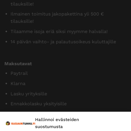
tilauksille!
Ilmainen toimitus jakopakettina yli 500 €
tilauksille!
Tilaamme isoja eriä siksi myymme halvalla!
14 päivän vaihto- ja palautusoikeus kuluttajille
Maksutavat
Paytrail
Klarna
Lasku yrityksille
Ennakkolasku yksityisille
Hallinnoi evästeiden
suostumusta