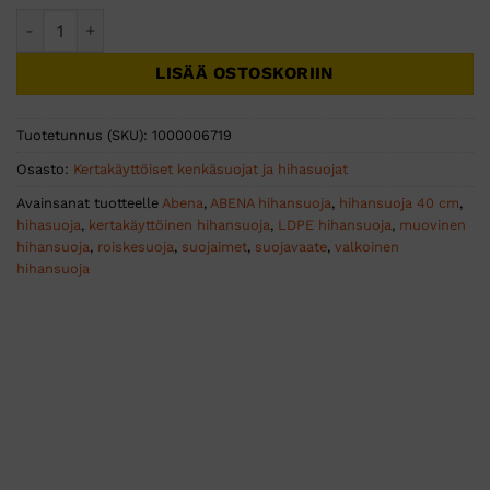
ABENA hihansuoja 40cm valkoinen LPDE-muovia 20my 100k
LISÄÄ OSTOSKORIIN
Tuotetunnus (SKU):
1000006719
Osasto:
Kertakäyttöiset kenkäsuojat ja hihasuojat
Avainsanat tuotteelle
Abena
,
ABENA hihansuoja
,
hihansuoja 40 cm
,
hihasuoja
,
kertakäyttöinen hihansuoja
,
LDPE hihansuoja
,
muovinen
hihansuoja
,
roiskesuoja
,
suojaimet
,
suojavaate
,
valkoinen
hihansuoja