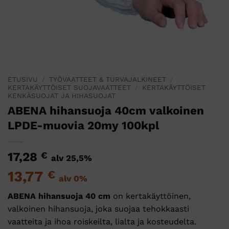
ETUSIVU
/
TYÖVAATTEET & TURVAJALKINEET
/
KERTAKÄYTTÖISET SUOJAVAATTEET
/
KERTAKÄYTTÖISET
KENKÄSUOJAT JA HIHASUOJAT
ABENA hihansuoja 40cm valkoinen
LPDE-muovia 20my 100kpl
17,28
€
alv 25,5%
13,77
€
alv 0%
ABENA hihansuoja 40 cm
on kertakäyttöinen,
valkoinen hihansuoja, joka suojaa tehokkaasti
vaatteita ja ihoa roiskeilta, lialta ja kosteudelta.