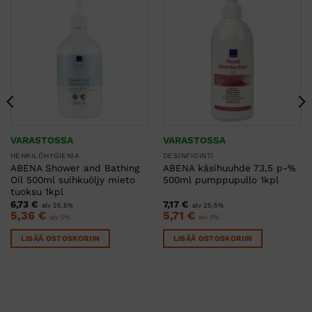
VARASTOSSA
VARASTOSSA
HENKILÖHYGIENIA
DESINFIOINTI
ABENA Shower and Bathing
ABENA käsihuuhde 73,5 p-%
Oil 500ml suihkuöljy mieto
500ml pumppupullo 1kpl
tuoksu 1kpl
6,73
€
7,17
€
alv 25,5%
alv 25,5%
5,36
€
5,71
€
alv 0%
alv 0%
LISÄÄ OSTOSKORIIN
LISÄÄ OSTOSKORIIN