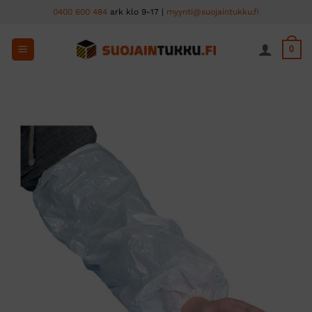
Skip
0400 600 484
ark klo 9-17 |
myynti@suojaintukku.fi
to
content
0