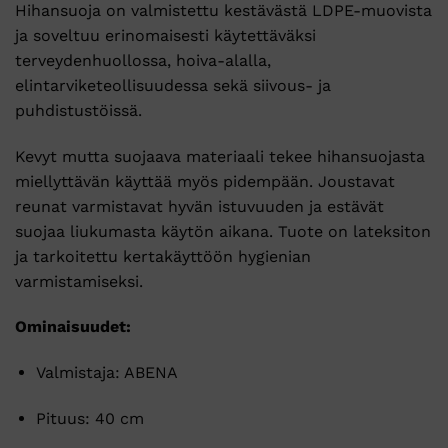
Hihansuoja on valmistettu kestävästä LDPE-muovista
ja soveltuu erinomaisesti käytettäväksi
terveydenhuollossa, hoiva-alalla,
elintarviketeollisuudessa sekä siivous- ja
puhdistustöissä.
Kevyt mutta suojaava materiaali tekee hihansuojasta
miellyttävän käyttää myös pidempään. Joustavat
reunat varmistavat hyvän istuvuuden ja estävät
suojaa liukumasta käytön aikana. Tuote on lateksiton
ja tarkoitettu kertakäyttöön hygienian
varmistamiseksi.
Ominaisuudet:
Valmistaja:
ABENA
Pituus: 40 cm