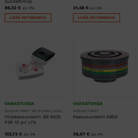
suodattimia)
86,52
€
31,48
€
alv 0%
alv 0%
LISÄÄ OSTOSKORIIN
LISÄÄ OSTOSKORIIN
VARASTOSSA
VARASTOSSA
SUODATTIMET 3M (PUHALLINSUOJAIMET, KOKONAAMARIT JA PUOLINAAMARIT)
SUODATTIMET
Hiukkassuodatin 3M 6035
Kaasusuodatin ABEK
P3R 10 pr/ LTK
152,73
€
36,07
€
alv 0%
alv 0%