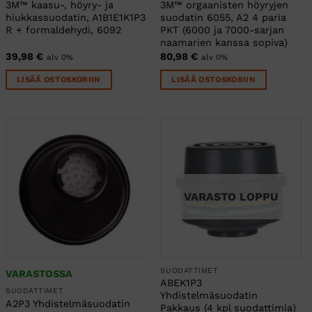
3M™ kaasu-, höyry- ja
3M™ orgaanisten höyryjen
hiukkassuodatin, A1B1E1K1P3
suodatin 6055, A2 4 paria
R + formaldehydi, 6092
PKT (6000 ja 7000-sarjan
naamarien kanssa sopiva)
39,98
€
80,98
€
alv 0%
alv 0%
LISÄÄ OSTOSKORIIN
LISÄÄ OSTOSKORIIN
VARASTO LOPPU
SUODATTIMET
VARASTOSSA
ABEK1P3
SUODATTIMET
Yhdistelmäsuodatin
A2P3 Yhdistelmäsuodatin
Pakkaus (4 kpl suodattimia)