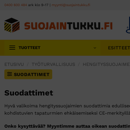
Skip
0400 600 484
ark klo 9-17 |
myynti@suojaintukku.fi
to
content
ESITTEE
TUOTTEET
ETUSIVU
/
TYÖTURVALLISUUS
/
HENGITYSSUOJAIME
SUODATTIMET
Suodattimet
Hyvä valikoima hengityssuojaimien suodattimia edullise
kohdistuvien tapaturmien ehkäisemiseksi CE-merkityillä
Onko kysyttävää? Myyntimme auttaa oikean suodattim