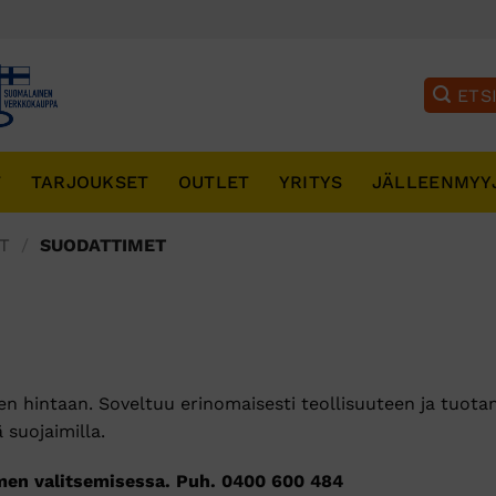
T
TARJOUKSET
OUTLET
YRITYS
JÄLLEENMYY
T
/
SUODATTIMET
en hintaan. Soveltuu erinomaisesti teollisuuteen ja tuot
 suojaimilla.
en valitsemisessa. Puh. 0400 600 484