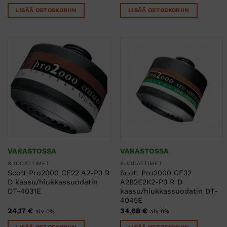
LISÄÄ OSTOSKORIIN
LISÄÄ OSTOSKORIIN
VARASTOSSA
VARASTOSSA
SUODATTIMET
SUODATTIMET
Scott Pro2000 CF22 A2-P3 R
Scott Pro2000 CF32
D kaasu/hiukkassuodatin
A2B2E2K2-P3 R D
DT-4031E
kaasu/hiukkassuodatin DT-
4045E
24,17
€
34,68
€
alv 0%
alv 0%