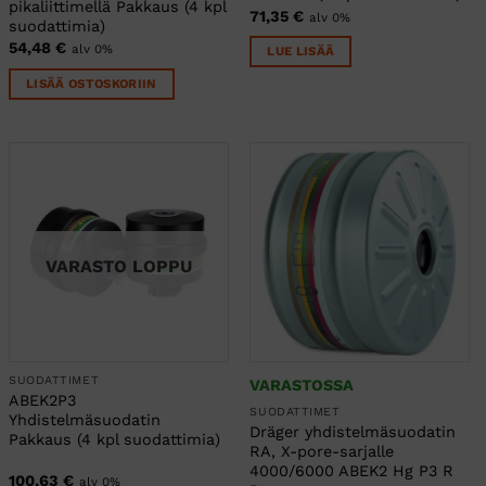
pikaliittimellä Pakkaus (4 kpl
71,35
€
alv 0%
suodattimia)
54,48
€
alv 0%
LUE LISÄÄ
LISÄÄ OSTOSKORIIN
VARASTO LOPPU
SUODATTIMET
VARASTOSSA
ABEK2P3
SUODATTIMET
Yhdistelmäsuodatin
Dräger yhdistelmäsuodatin
Pakkaus (4 kpl suodattimia)
RA, X-pore-sarjalle
4000/6000 ABEK2 Hg P3 R
100,63
€
alv 0%