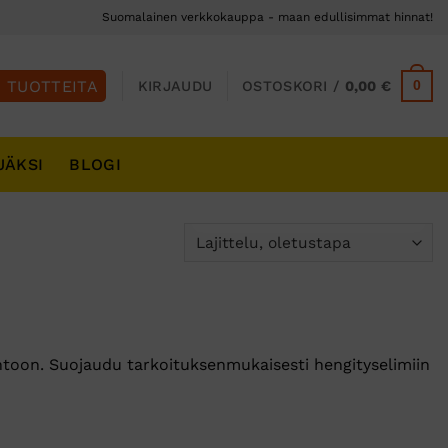
Suomalainen verkkokauppa - maan edullisimmat hinnat!
0
KIRJAUDU
OSTOSKORI /
0,00
€
JÄKSI
BLOGI
antoon. Suojaudu tarkoituksenmukaisesti hengityselimiin