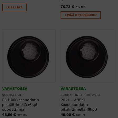
D
70,73
€
alv 0%
LUE LISÄÄ
LISÄÄ OSTOSKORIIN
VARASTOSSA
VARASTOSSA
SUODATTIMET
SUODATTIMET PORTWEST
P3 Hiukkassuodatin
P921 – ABEK1
pikaliittimellä (6kpl
Kaasusuodatin
suodattimia)
pikaliittimellä (6kpl)
48,56
€
49,00
€
alv 0%
alv 0%