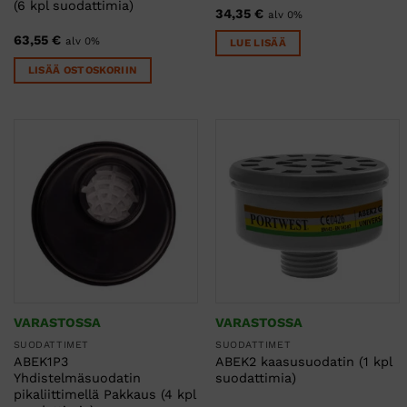
(6 kpl suodattimia)
34,35
€
alv 0%
63,55
€
alv 0%
LUE LISÄÄ
LISÄÄ OSTOSKORIIN
VARASTOSSA
VARASTOSSA
SUODATTIMET
SUODATTIMET
ABEK1P3
ABEK2 kaasusuodatin (1 kpl
Yhdistelmäsuodatin
suodattimia)
pikaliittimellä Pakkaus (4 kpl