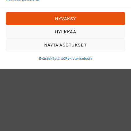
HYVÄKSY
HYLKKÄÄ
NÄYTÄ ASETUKSET
Evästekäytäntö
Rekisteriseloste
VERKKOKAUPAN TOIMITUSEHDOT
TUOTEPALAUTUS
TÖIHIN SUOJAINTUKKUUN?
REKISTERISELOSTE
EVÄSTEKÄYTÄNTÖ (EU)
MUUTA EVÄSTEASETUKSIA
Copyright 2026 ©
Suojaintukku