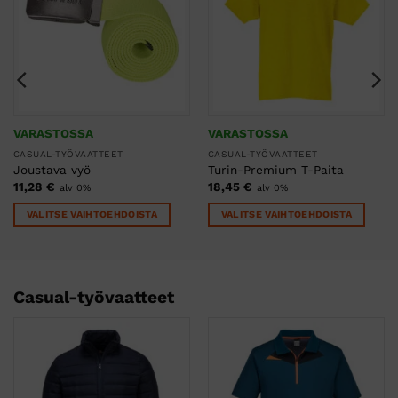
VARASTOSSA
VARASTOSSA
CASUAL-TYÖVAATTEET
CASUAL-TYÖVAATTEET
Joustava vyö
Turin-Premium T-Paita
11,28
€
18,45
€
alv 0%
alv 0%
VALITSE VAIHTOEHDOISTA
VALITSE VAIHTOEHDOISTA
Tällä
Tällä
tuotteella
tuotteella
on
on
useampi
useampi
Casual-työvaatteet
muunnelma.
muunnelma.
Voit
Voit
tehdä
tehdä
valinnat
valinnat
tuotteen
tuotteen