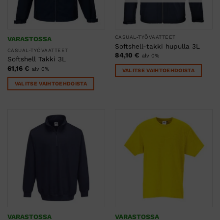
sivulla.
sivulla.
CASUAL-TYÖVAATTEET
VARASTOSSA
Softshell-takki hupulla 3L
CASUAL-TYÖVAATTEET
84,10
€
alv 0%
Softshell Takki 3L
61,16
€
alv 0%
VALITSE VAIHTOEHDOISTA
Tällä
VALITSE VAIHTOEHDOISTA
tuotteella
Tällä
on
tuotteella
useampi
on
muunnelma.
useampi
Voit
muunnelma.
tehdä
Voit
valinnat
tehdä
tuotteen
valinnat
sivulla.
tuotteen
sivulla.
VARASTOSSA
VARASTOSSA