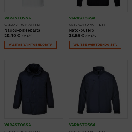
sivulla.
sivulla.
VARASTOSSA
VARASTOSSA
CASUAL-TYÖVAATTEET
CASUAL-TYÖVAATTEET
Napoli-pikeepaita
Nato-pusero
20,40
€
38,95
€
alv 0%
alv 0%
VALITSE VAIHTOEHDOISTA
VALITSE VAIHTOEHDOISTA
Tällä
Tällä
tuotteella
tuotteella
on
on
useampi
useampi
muunnelma.
muunnelma.
Voit
Voit
tehdä
tehdä
valinnat
valinnat
tuotteen
tuotteen
sivulla.
sivulla.
VARASTOSSA
VARASTOSSA
CASUAL-TYÖVAATTEET
CASUAL-TYÖVAATTEET