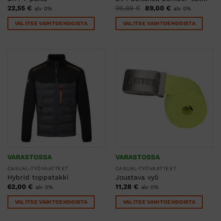
Alkuperäinen
Nykyinen
22,55
€
99,88
€
89,00
€
alv 0%
alv 0%
hinta
hinta
oli:
on:
VALITSE VAIHTOEHDOISTA
VALITSE VAIHTOEHDOISTA
99,88 €.
89,00 €.
Tällä
Tällä
tuotteella
tuotteella
on
on
useampi
useampi
muunnelma.
muunnelma.
Voit
Voit
tehdä
tehdä
valinnat
valinnat
tuotteen
tuotteen
sivulla.
sivulla.
VARASTOSSA
VARASTOSSA
CASUAL-TYÖVAATTEET
CASUAL-TYÖVAATTEET
Hybrid toppatakki
Joustava vyö
62,00
€
11,28
€
alv 0%
alv 0%
VALITSE VAIHTOEHDOISTA
VALITSE VAIHTOEHDOISTA
Tällä
Tällä