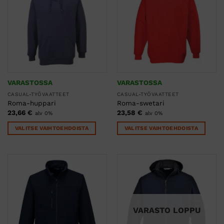
muunnelma.
muunnelma.
Voit
Voit
tehdä
tehdä
valinnat
valinnat
tuotteen
tuotteen
sivulla.
sivulla.
VARASTOSSA
VARASTOSSA
CASUAL-TYÖVAATTEET
CASUAL-TYÖVAATTEET
Roma-huppari
Roma-swetari
23,66
€
23,58
€
alv 0%
alv 0%
VALITSE VAIHTOEHDOISTA
VALITSE VAIHTOEHDOISTA
Tällä
Tällä
tuotteella
tuotteella
on
on
useampi
useampi
muunnelma.
muunnelma.
Voit
Voit
tehdä
tehdä
VARASTO LOPPU
valinnat
valinnat
tuotteen
tuotteen