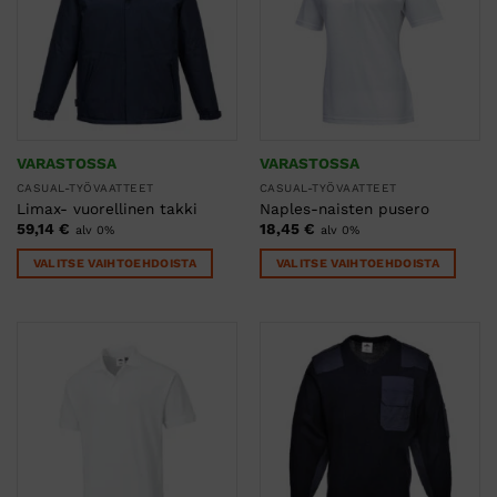
Voit
Voit
tehdä
tehdä
valinnat
valinnat
tuotteen
tuotteen
sivulla.
sivulla.
VARASTOSSA
VARASTOSSA
CASUAL-TYÖVAATTEET
CASUAL-TYÖVAATTEET
Limax- vuorellinen takki
Naples-naisten pusero
59,14
€
18,45
€
alv 0%
alv 0%
VALITSE VAIHTOEHDOISTA
VALITSE VAIHTOEHDOISTA
Tällä
Tällä
tuotteella
tuotteella
on
on
useampi
useampi
muunnelma.
muunnelma.
Voit
Voit
tehdä
tehdä
valinnat
valinnat
tuotteen
tuotteen