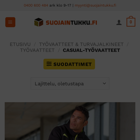
Skip
0400 600 484
ark klo 9-17 |
myynti@suojaintukku.fi
to
content
0
ETUSIVU
/
TYÖVAATTEET & TURVAJALKINEET
/
TYÖVAATTEET
/
CASUAL-TYÖVAATTEET
SUODATTIMET