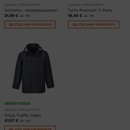
CASUAL-TYÖVAATTEET
CASUAL-TYÖVAATTEET
Sorrento- vetoketjuswetari
Turin-Premium T-Paita
21,99
€
18,45
€
alv 0%
alv 0%
VALITSE VAIHTOEHDOISTA
VALITSE VAIHTOEHDOISTA
Tällä
Tällä
tuotteella
tuotteella
on
on
useampi
useampi
muunnelma.
muunnelma.
Voit
Voit
tehdä
tehdä
valinnat
valinnat
tuotteen
tuotteen
sivulla.
sivulla.
VARASTOSSA
CASUAL-TYÖVAATTEET
Yritys Traffic-takki
47,07
€
alv 0%
VALITSE VAIHTOEHDOISTA