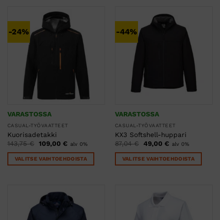
tuotteella
tuotteella
on
on
useampi
useampi
-24%
-44%
muunnelma.
muunnelma.
Voit
Voit
tehdä
tehdä
valinnat
valinnat
tuotteen
tuotteen
sivulla.
sivulla.
VARASTOSSA
VARASTOSSA
CASUAL-TYÖVAATTEET
CASUAL-TYÖVAATTEET
Kuorisadetakki
KX3 Softshell-huppari
Alkuperäinen
Nykyinen
Alkuperäinen
Nykyinen
143,75
€
109,00
€
87,04
€
49,00
€
alv 0%
alv 0%
hinta
hinta
hinta
hinta
oli:
on:
oli:
on:
VALITSE VAIHTOEHDOISTA
VALITSE VAIHTOEHDOISTA
143,75 €.
109,00 €.
87,04 €.
49,00 €.
Tällä
Tällä
tuotteella
tuotteella
on
on
useampi
useampi
muunnelma.
muunnelma.