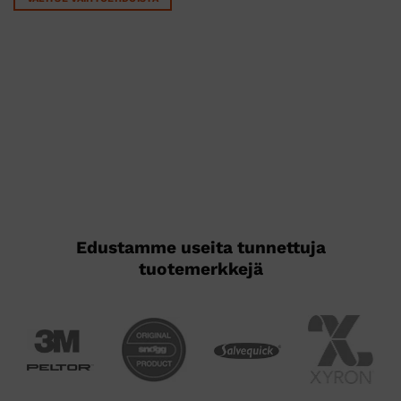
Tällä
tuotteella
on
useampi
muunnelma.
Voit
tehdä
valinnat
tuotteen
sivulla.
Edustamme useita tunnettuja
tuotemerkkejä