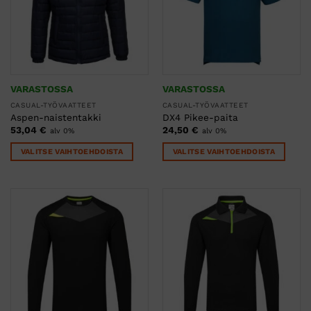
sivulla.
sivulla.
VARASTOSSA
VARASTOSSA
CASUAL-TYÖVAATTEET
CASUAL-TYÖVAATTEET
Aspen-naistentakki
DX4 Pikee-paita
53,04
€
24,50
€
alv 0%
alv 0%
VALITSE VAIHTOEHDOISTA
VALITSE VAIHTOEHDOISTA
Tällä
Tällä
tuotteella
tuotteella
on
on
useampi
useampi
muunnelma.
muunnelma.
Voit
Voit
tehdä
tehdä
valinnat
valinnat
tuotteen
tuotteen
sivulla.
sivulla.