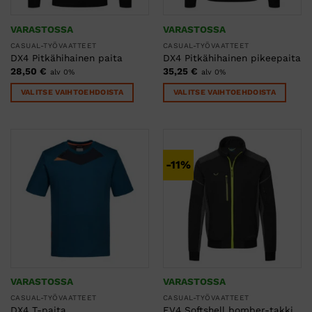
VARASTOSSA
VARASTOSSA
CASUAL-TYÖVAATTEET
CASUAL-TYÖVAATTEET
DX4 Pitkähihainen paita
DX4 Pitkähihainen pikeepaita
28,50
€
35,25
€
alv 0%
alv 0%
VALITSE VAIHTOEHDOISTA
VALITSE VAIHTOEHDOISTA
Tällä
Tällä
tuotteella
tuotteella
on
on
useampi
useampi
-11%
muunnelma.
muunnelma.
Voit
Voit
tehdä
tehdä
valinnat
valinnat
tuotteen
tuotteen
sivulla.
sivulla.
VARASTOSSA
VARASTOSSA
CASUAL-TYÖVAATTEET
CASUAL-TYÖVAATTEET
DX4 T-paita
EV4 Softshell bomber-takki