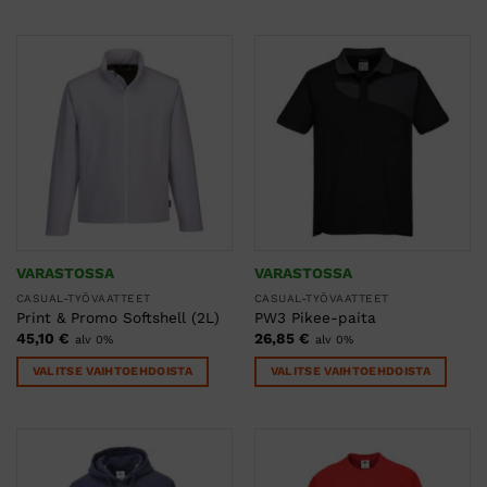
Tällä
Tällä
tuotteella
tuotteella
on
on
useampi
useampi
muunnelma.
muunnelma.
Voit
Voit
tehdä
tehdä
valinnat
valinnat
tuotteen
tuotteen
sivulla.
sivulla.
VARASTOSSA
VARASTOSSA
CASUAL-TYÖVAATTEET
CASUAL-TYÖVAATTEET
Print & Promo Softshell (2L)
PW3 Pikee-paita
45,10
€
26,85
€
alv 0%
alv 0%
VALITSE VAIHTOEHDOISTA
VALITSE VAIHTOEHDOISTA
Tällä
Tällä
tuotteella
tuotteella
on
on
useampi
useampi