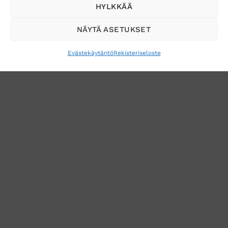
HYLKKÄÄ
NÄYTÄ ASETUKSET
Evästekäytäntö
Rekisteriseloste
VERKKOKAUPAN TOIMITUSEHDOT
TUOTEPALAUTUS
TÖIHIN SUOJAINTUKKUUN?
REKISTERISELOSTE
EVÄSTEKÄYTÄNTÖ (EU)
MUUTA EVÄSTEASETUKSIA
Copyright 2026 ©
Suojaintukku