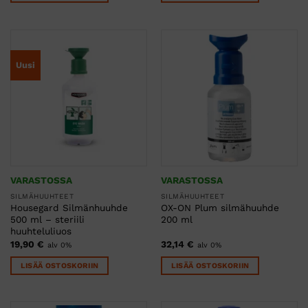
Uusi
VARASTOSSA
VARASTOSSA
SILMÄHUUHTEET
SILMÄHUUHTEET
Housegard Silmänhuuhde
OX-ON Plum silmähuuhde
500 ml – steriili
200 ml
huuhteluliuos
19,90
€
32,14
€
alv 0%
alv 0%
LISÄÄ OSTOSKORIIN
LISÄÄ OSTOSKORIIN