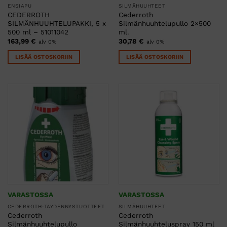
ENSIAPU
SILMÄHUUHTEET
CEDERROTH
Cederroth
SILMÄNHUUHTELUPAKKI, 5 x
Silmänhuuhtelupullo 2×500
500 ml – 51011042
ml.
163,99
€
30,78
€
alv 0%
alv 0%
LISÄÄ OSTOSKORIIN
LISÄÄ OSTOSKORIIN
VARASTOSSA
VARASTOSSA
CEDERROTH-TÄYDENNYSTUOTTEET
SILMÄHUUHTEET
Cederroth
Cederroth
Silmänhuuhtelupullo
Silmänhuuhteluspray 150 ml