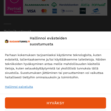
Toimitustavat
Hallinnoi evästeiden
Posti
suostumusta
Matkahuolto
Parhaan kokemuksen tarjoamiseksi käytämme teknologioita, kuten
Postnord
evästeitä, tallentaaksemme ja/tai käyttääksemme laitetietoja. Näiden
tekniikoiden hyväksyminen antaa meille mahdollisuuden käsitellä
tietoja, kuten selauskäyttäytymistä tai yksilöllisiä tunnuksia tällä
sivustolla. Suostumuksen jättäminen tai peruuttaminen voi vaikuttaa
Tilaa uutiskirje ja saat erikoisalennuksia
haitallisesti tiettyihin ominaisuuksiin ja toimintoihin.
sähköpostiisi
Hallinnoi palveluita
HYVÄKSY