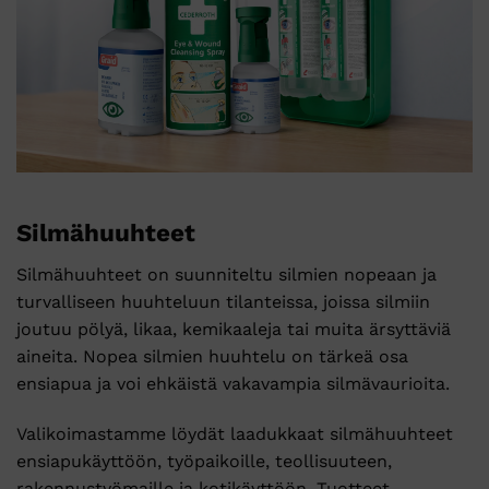
Silmähuuhteet
Silmähuuhteet on suunniteltu silmien nopeaan ja
turvalliseen huuhteluun tilanteissa, joissa silmiin
joutuu pölyä, likaa, kemikaaleja tai muita ärsyttäviä
aineita. Nopea silmien huuhtelu on tärkeä osa
ensiapua ja voi ehkäistä vakavampia silmävaurioita.
Valikoimastamme löydät laadukkaat silmähuuhteet
ensiapukäyttöön, työpaikoille, teollisuuteen,
rakennustyömaille ja kotikäyttöön. Tuotteet