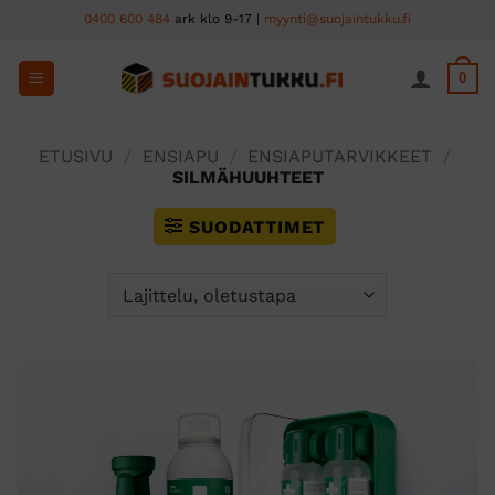
Skip
0400 600 484
ark klo 9-17 |
myynti@suojaintukku.fi
to
content
0
ETUSIVU
/
ENSIAPU
/
ENSIAPUTARVIKKEET
/
SILMÄHUUHTEET
SUODATTIMET