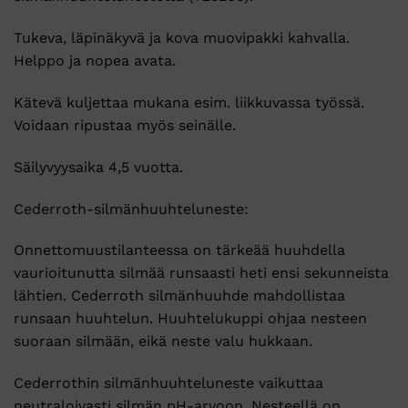
Tukeva, läpinäkyvä ja kova muovipakki kahvalla.
Helppo ja nopea avata.
Kätevä kuljettaa mukana esim. liikkuvassa työssä.
Voidaan ripustaa myös seinälle.
Säilyvyysaika 4,5 vuotta.
Cederroth-silmänhuuhteluneste:
Onnettomuustilanteessa on tärkeää huuhdella
vaurioitunutta silmää runsaasti heti ensi sekunneista
lähtien. Cederroth silmänhuuhde mahdollistaa
runsaan huuhtelun. Huuhtelukuppi ohjaa nesteen
suoraan silmään, eikä neste valu hukkaan.
Cederrothin silmänhuuhteluneste vaikuttaa
neutraloivasti silmän pH-arvoon. Nesteellä on