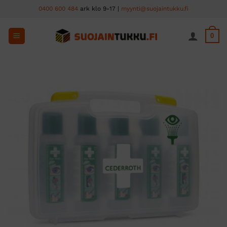
Skip
0400 600 484
ark klo 9-17 |
myynti@suojaintukku.fi
to
content
0