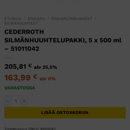
ETUSIVU
/
ENSIAPU
/
ENSIAPUTARVIKKEET
/
SILMÄHUUHTEET
CEDERROTH
SILMÄNHUUHTELUPAKKI, 5 x 500 ml
– 51011042
205,81
€
alv 25,5%
163,99
€
alv 0%
VARASTOSSA
CEDERROTH SILMÄNHUUHTELUPAKKI, 5 x 500 ml - 51011042
LISÄÄ OSTOSKORIIN
Tuotetunnus (SKU):
51011042