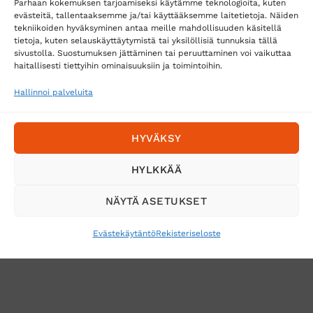
Parhaan kokemuksen tarjoamiseksi käytämme teknologioita, kuten
evästeitä, tallentaaksemme ja/tai käyttääksemme laitetietoja. Näiden
tekniikoiden hyväksyminen antaa meille mahdollisuuden käsitellä
tietoja, kuten selauskäyttäytymistä tai yksilöllisiä tunnuksia tällä
Toimitustavat
sivustolla. Suostumuksen jättäminen tai peruuttaminen voi vaikuttaa
haitallisesti tiettyihin ominaisuuksiin ja toimintoihin.
Posti
Matkahuolto
Hallinnoi palveluita
Postnord
HYVÄKSY
Tilaa uutiskirje ja saat erikoisalennuksia
HYLKKÄÄ
sähköpostiisi
NÄYTÄ ASETUKSET
Evästekäytäntö
Rekisteriseloste