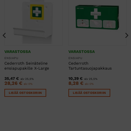
VARASTOSSA
VARASTOSSA
ENSIAPU
ENSIAPU
Cederroth Seinäteline
Cederroth
ensiapupakille X-Large
Tartuntasuojapakkaus
35,47
€
10,39
€
alv 25,5%
alv 25,5%
28,26
€
8,28
€
alv 0%
alv 0%
LISÄÄ OSTOSKORIIN
LISÄÄ OSTOSKORIIN