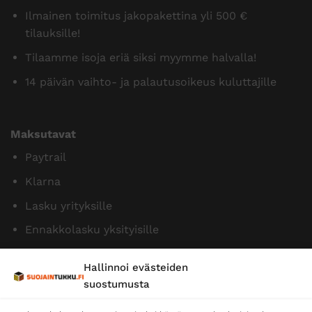
Ilmainen toimitus jakopakettina yli 500 €
tilauksille!
Tilaamme isoja eriä siksi myymme halvalla!
14 päivän vaihto- ja palautusoikeus kuluttajille
Maksutavat
Paytrail
Klarna
Lasku yrityksille
Ennakkolasku yksityisille
Hallinnoi evästeiden
suostumusta