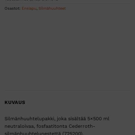
Osastot:
Ensiapu
,
Silmähuuhteet
KUVAUS
Silmänhuuhtelupakki, joka sisältää 5×500 ml
neutraloivaa, fosfaatitonta Cederroth-
silmänhuuhtelunestettä (725200).