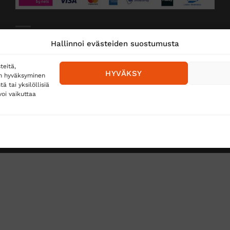
Toimitustavat
Hallinnoi evästeiden suostumusta
Posti
teitä,
HYVÄKSY
en hyväksyminen
Matkahuolto
 tai yksilöllisiä
oi vaikuttaa
Postnord
TUS
TÖIHIN SUOJAINTUKKUUN?
REKISTERISELOSTE
E
Copyright 2026 ©
Suojaintukku