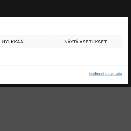
HYLKKÄÄ
NÄYTÄ ASETUKSET
Hallinnoi palveluita
VÄSTEKÄYTÄNTÖ (EU)
MUUTA EVÄSTEASETUKSIA