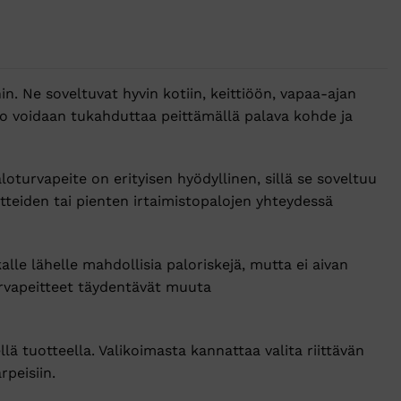
in. Ne soveltuvat hyvin kotiin, keittiöön, vapaa-ajan
alo voidaan tukahduttaa peittämällä palava kohde ja
oturvapeite on erityisen hyödyllinen, sillä se soveltuu
tteiden tai pienten irtaimistopalojen yhteydessä
lle lähelle mahdollisia paloriskejä, mutta ei aivan
turvapeitteet täydentävät muuta
lä tuotteella. Valikoimasta kannattaa valita riittävän
peisiin.