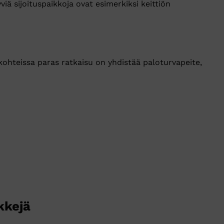
viä sijoituspaikkoja ovat esimerkiksi keittiön
kohteissa paras ratkaisu on yhdistää paloturvapeite,
kkejä