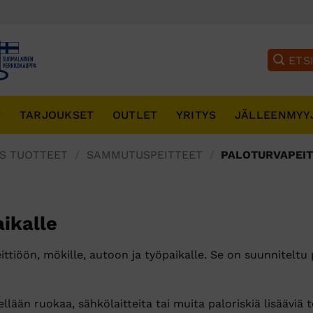
T
TARJOUKSET
OUTLET
YRITYS
JÄLLEENMYY
S TUOTTEET
/
SAMMUTUSPEITTEET
/
PALOTURVAPEIT
aikalle
ttiöön, mökille, autoon ja työpaikalle. Se on suunniteltu
tellään ruokaa, sähkölaitteita tai muita paloriskiä lisääviä 