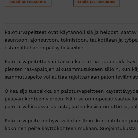
LISÄÄ OSTOSKORIIN
LISÄÄ OSTOSKORIIN
Paloturvapeitteet ovat käytännöllisiä ja helposti saatavi
asuntoon, ajoneuvoon, toimistoon, taukotilaan ja työpai
estämällä hapen pääsy liekkeihin.
Paloturvapeitettä valittaessa kannattaa huomioida käyttö
pienten rasvapalojen alkusammutukseen silloin, kun käyt
sammutuspeite voi auttaa rajoittamaan palon leviämist
Oikea sijoituspaikka on paloturvapeitteen käytettävyyde
palavan kohteen viereen. Näin se on nopeasti saatavilla,
paloturvallisuusvarustusta, kuten käsisammuttimia, pal
Paloturvapeite on hyvä valinta silloin, kun halutaan para
kokoinen peite käyttökohteen mukaan. Suojaintukusta lö