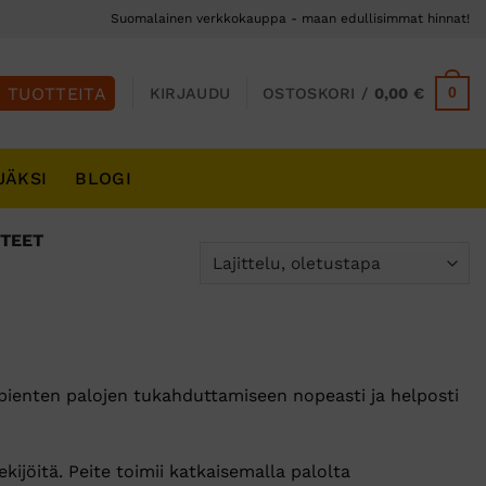
Suomalainen verkkokauppa - maan edullisimmat hinnat!
0
KIRJAUDU
OSTOSKORI /
0,00
€
JÄKSI
BLOGI
TEET
 pienten palojen tukahduttamiseen nopeasti ja helposti
tekijöitä. Peite toimii katkaisemalla palolta