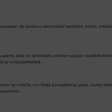
kseen. Se soveltuu esimerkiksi keittiöön, kotiin, mökille,
peite, joka on tarkoitettu pienten palojen tukahduttami
ja tulityöpeitteistä.
oon tai mökille voi riittää kompaktimpi peite, mutta keitt
 paremmin.