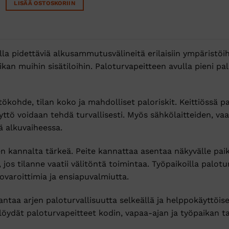
oli:
on:
LISÄÄ OSTOSKORIIN
138,38 €.
105,00 €.
lla pidettäviä alkusammutusvälineitä erilaisiin ympäristöih
kan muihin sisätiloihin. Paloturvapeitteen avulla pieni p
kohde, tilan koko ja mahdolliset paloriskit. Keittiössä pal
tö voidaan tehdä turvallisesti. Myös sähkölaitteiden, vaa
ä alkuvaiheessa.
n kannalta tärkeä. Peite kannattaa asentaa näkyvälle paika
 jos tilanne vaatii välitöntä toimintaa. Työpaikoilla palo
ovaroittimia ja ensiapuvalmiutta.
ntaa arjen paloturvallisuutta selkeällä ja helppokäyttöisel
ydät paloturvapeitteet kodin, vapaa-ajan ja työpaikan tar