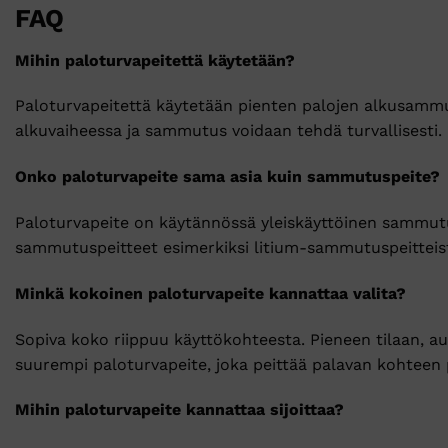
FAQ
Mihin paloturvapeitettä käytetään?
Paloturvapeitettä käytetään pienten palojen alkusammutu
alkuvaiheessa ja sammutus voidaan tehdä turvallisesti.
Onko paloturvapeite sama asia kuin sammutuspeite?
Paloturvapeite on käytännössä yleiskäyttöinen sammutus
sammutuspeitteet esimerkiksi litium-sammutuspeitteistä 
Minkä kokoinen paloturvapeite kannattaa valita?
Sopiva koko riippuu käyttökohteesta. Pieneen tilaan, aut
suurempi paloturvapeite, joka peittää palavan kohteen
Mihin paloturvapeite kannattaa sijoittaa?