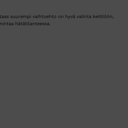
taas suurempi vaihtoehto on hyvä valinta keittiöön,
imintaa hätätilanteessa.