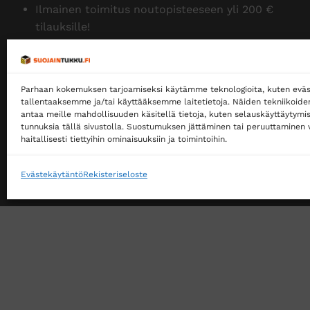
Ilmainen toimitus noutopisteeseen yli 200 €
tilauksille!
Ilmainen toimitus jakopakettina yli 500 €
tilauksille!
Parhaan kokemuksen tarjoamiseksi käytämme teknologioita, kuten eväs
Tilaamme isoja eriä siksi myymme halvalla!
tallentaaksemme ja/tai käyttääksemme laitetietoja. Näiden tekniikoid
14 päivän vaihto- ja palautusoikeus kuluttajille
antaa meille mahdollisuuden käsitellä tietoja, kuten selauskäyttäytymistä
tunnuksia tällä sivustolla. Suostumuksen jättäminen tai peruuttaminen v
haitallisesti tiettyihin ominaisuuksiin ja toimintoihin.
Evästekäytäntö
Rekisteriseloste
VERKKOKAUPAN TOIMITUSEHDOT
TUOTEPALAU