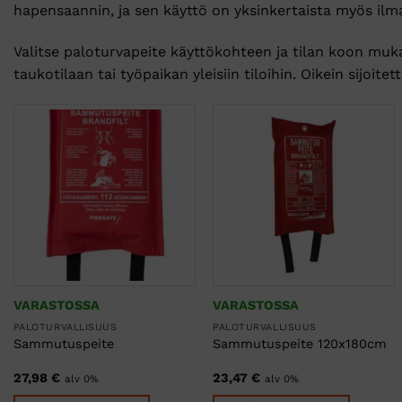
hapensaannin, ja sen käyttö on yksinkertaista myös 
Valitse paloturvapeite käyttökohteen ja tilan koon muka
taukotilaan tai työpaikan yleisiin tiloihin. Oikein sijoi
VARASTOSSA
VARASTOSSA
PALOTURVALLISUUS
PALOTURVALLISUUS
Sammutuspeite
Sammutuspeite 120x180cm
27,98
€
23,47
€
alv 0%
alv 0%