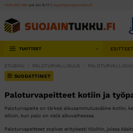
Skip
0400 600 484
ark klo 9-17 |
myynti@suojaintukku.fi
to
content
ESITTEE
TUOTTEET
ETUSIVU
/
PALOTURVALLISUUS
/
PALOTURVALLISUU
SUODATTIMET
Paloturvapeitteet kotiin ja työp
Paloturvapeite on tärkeä alkusammutusväline kotiin, kei
silloin, kun palo on vielä alkuvaiheessa.
Paloturvapeitteet sopivat erityisesti tiloihin, joissa käsi