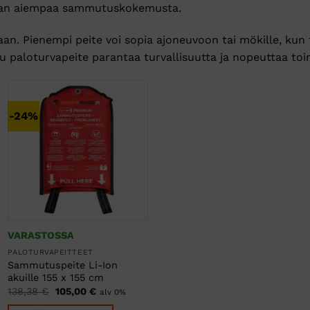
ilman aiempaa sammutuskokemusta.
an. Pienempi peite voi sopia ajoneuvoon tai mökille, kun 
tettu paloturvapeite parantaa turvallisuutta ja nopeuttaa to
-24%
VARASTOSSA
PALOTURVAPEITTEET
Sammutuspeite Li-Ion
akuille 155 x 155 cm
Alkuperäinen
Nykyinen
138,38
€
105,00
€
alv 0%
hinta
hinta