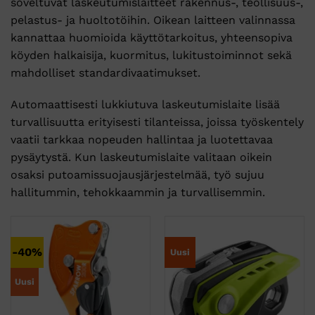
soveltuvat laskeutumislaitteet rakennus-, teollisuus-,
pelastus- ja huoltotöihin. Oikean laitteen valinnassa
kannattaa huomioida käyttötarkoitus, yhteensopiva
köyden halkaisija, kuormitus, lukitustoiminnot sekä
mahdolliset standardivaatimukset.
Automaattisesti lukkiutuva laskeutumislaite lisää
turvallisuutta erityisesti tilanteissa, joissa työskentely
vaatii tarkkaa nopeuden hallintaa ja luotettavaa
pysäytystä. Kun laskeutumislaite valitaan oikein
osaksi putoamissuojausjärjestelmää, työ sujuu
hallitummin, tehokkaammin ja turvallisemmin.
-40%
Uusi
Uusi