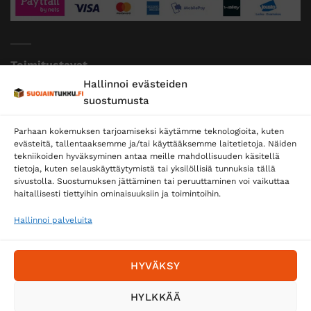
Toimitustavat
Hallinnoi evästeiden
Posti
suostumusta
Matkahuolto
Parhaan kokemuksen tarjoamiseksi käytämme teknologioita, kuten
Postnord
evästeitä, tallentaaksemme ja/tai käyttääksemme laitetietoja. Näiden
tekniikoiden hyväksyminen antaa meille mahdollisuuden käsitellä
tietoja, kuten selauskäyttäytymistä tai yksilöllisiä tunnuksia tällä
sivustolla. Suostumuksen jättäminen tai peruuttaminen voi vaikuttaa
Tilaa uutiskirje ja saat erikoisalennuksia
haitallisesti tiettyihin ominaisuuksiin ja toimintoihin.
sähköpostiisi
Hallinnoi palveluita
HYVÄKSY
HYLKKÄÄ