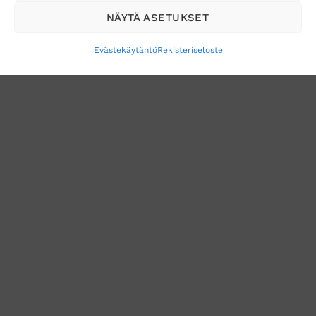
NÄYTÄ ASETUKSET
Evästekäytäntö
Rekisteriseloste
VERKKOKAUPAN TOIMITUSEHDOT
TUOTEPALAUTUS
TÖIHIN SUOJAINTUKKUUN?
REKISTERISELOSTE
EVÄSTEKÄYTÄNTÖ (EU)
MUUTA EVÄSTEASETUKSIA
Copyright 2026 ©
Suojaintukku