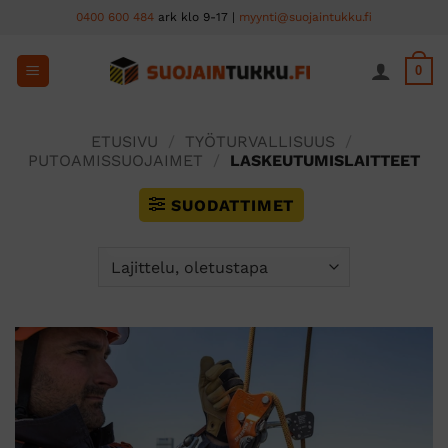
Skip
0400 600 484
ark klo 9-17 |
myynti@suojaintukku.fi
to
content
0
ETUSIVU
/
TYÖTURVALLISUUS
/
PUTOAMISSUOJAIMET
/
LASKEUTUMISLAITTEET
SUODATTIMET