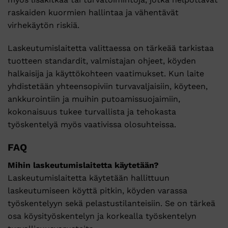
raskaiden kuormien hallintaa ja vähentävät
virhekäytön riskiä.
Laskeutumislaitetta valittaessa on tärkeää tarkistaa
tuotteen standardit, valmistajan ohjeet, köyden
halkaisija ja käyttökohteen vaatimukset. Kun laite
yhdistetään yhteensopiviin turvavaljaisiin, köyteen,
ankkurointiin ja muihin putoamissuojaimiin,
kokonaisuus tukee turvallista ja tehokasta
työskentelyä myös vaativissa olosuhteissa.
FAQ
Mihin laskeutumislaitetta käytetään?
Laskeutumislaitetta käytetään hallittuun
laskeutumiseen köyttä pitkin, köyden varassa
työskentelyyn sekä pelastustilanteisiin. Se on tärkeä
osa köysityöskentelyn ja korkealla työskentelyn