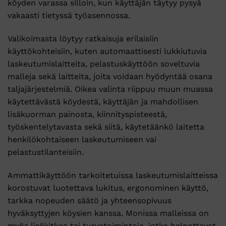
köyden varassa silloin, kun käyttäjän täytyy pysyä
vakaasti tietyssä työasennossa.
Valikoimasta löytyy ratkaisuja erilaisiin
käyttökohteisiin, kuten automaattisesti lukkiutuvia
laskeutumislaitteita, pelastuskäyttöön soveltuvia
malleja sekä laitteita, joita voidaan hyödyntää osana
taljajärjestelmiä. Oikea valinta riippuu muun muassa
käytettävästä köydestä, käyttäjän ja mahdollisen
lisäkuorman painosta, kiinnityspisteestä,
työskentelytavasta sekä siitä, käytetäänkö laitetta
henkilökohtaiseen laskeutumiseen vai
pelastustilanteisiin.
Ammattikäyttöön tarkoitetuissa laskeutumislaitteissa
korostuvat luotettava lukitus, ergonominen käyttö,
tarkka nopeuden säätö ja yhteensopivuus
hyväksyttyjen köysien kanssa. Monissa malleissa on
myös lisäkitkaa tai turvatoimintoja, jotka helpottavat