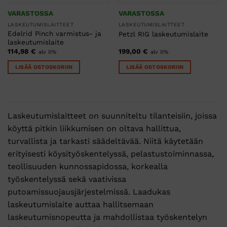
VARASTOSSA
VARASTOSSA
LASKEUTUMISLAITTEET
LASKEUTUMISLAITTEET
Edelrid Pinch varmistus- ja
Petzl RIG laskeutumislaite
laskeutumislaite
114,98
€
199,00
€
alv 0%
alv 0%
LISÄÄ OSTOSKORIIN
LISÄÄ OSTOSKORIIN
Laskeutumislaitteet on suunniteltu tilanteisiin, joissa
köyttä pitkin liikkumisen on oltava hallittua,
turvallista ja tarkasti säädeltävää. Niitä käytetään
erityisesti köysityöskentelyssä, pelastustoiminnassa,
teollisuuden kunnossapidossa, korkealla
työskentelyssä sekä vaativissa
putoamissuojausjärjestelmissä. Laadukas
laskeutumislaite auttaa hallitsemaan
laskeutumisnopeutta ja mahdollistaa työskentelyn