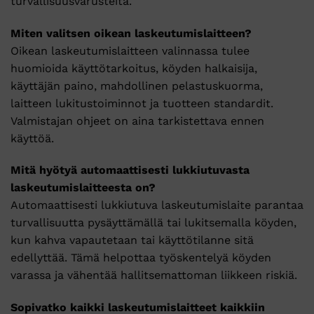
turvallisuusvarusteita.
Miten valitsen oikean laskeutumislaitteen?
Oikean laskeutumislaitteen valinnassa tulee
huomioida käyttötarkoitus, köyden halkaisija,
käyttäjän paino, mahdollinen pelastuskuorma,
laitteen lukitustoiminnot ja tuotteen standardit.
Valmistajan ohjeet on aina tarkistettava ennen
käyttöä.
Mitä hyötyä automaattisesti lukkiutuvasta
laskeutumislaitteesta on?
Automaattisesti lukkiutuva laskeutumislaite parantaa
turvallisuutta pysäyttämällä tai lukitsemalla köyden,
kun kahva vapautetaan tai käyttötilanne sitä
edellyttää. Tämä helpottaa työskentelyä köyden
varassa ja vähentää hallitsemattoman liikkeen riskiä.
Sopivatko kaikki laskeutumislaitteet kaikkiin