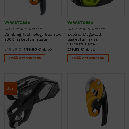
VARASTOSSA
VARASTOSSA
LASKEUTUMISLAITTEET
LASKEUTUMISLAITTEET
Climbing Technology Sparrow
Edelrid Megawatt
200R laskeutumislaite
laskeutumis- ja
varmistuslaite
Alkuperäinen
Nykyinen
249,00
€
149,00
€
219,98
€
alv 0%
alv 0%
hinta
hinta
oli:
on:
LISÄÄ OSTOSKORIIN
LISÄÄ OSTOSKORIIN
249,00 €.
149,00 €.
Uusi