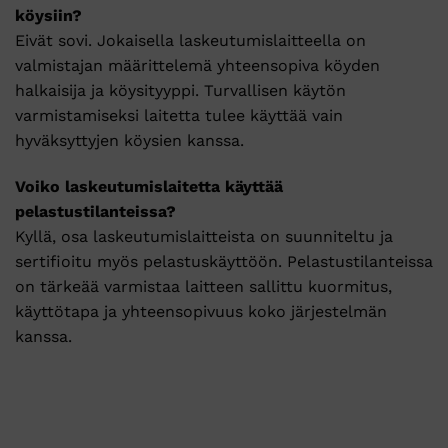
köysiin?
Eivät sovi. Jokaisella laskeutumislaitteella on
valmistajan määrittelemä yhteensopiva köyden
halkaisija ja köysityyppi. Turvallisen käytön
varmistamiseksi laitetta tulee käyttää vain
hyväksyttyjen köysien kanssa.
Voiko laskeutumislaitetta käyttää
pelastustilanteissa?
Kyllä, osa laskeutumislaitteista on suunniteltu ja
sertifioitu myös pelastuskäyttöön. Pelastustilanteissa
on tärkeää varmistaa laitteen sallittu kuormitus,
käyttötapa ja yhteensopivuus koko järjestelmän
kanssa.