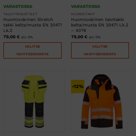
VARASTOSSA
VARASTOSSA
TALVITYÖVAATTEET
HUOMIOTAKIT
Huomiovärinen Stretch
Huomiovärinen talvitakki
takki kelta/musta EN 20471
kelta/musta EN 20471 Lk.2
Lk.2
– 4076
79,00
€
79,00
€
alv 0%
alv 0%
VALITSE
VALITSE
VAIHTOEHDOISTA
VAIHTOEHDOISTA
Tällä
Tällä
tuotteella
tuotteella
on
on
useampi
useampi
-12%
muunnelma.
muunnelma.
Voit
Voit
tehdä
tehdä
valinnat
valinnat
tuotteen
tuotteen
sivulla.
sivulla.