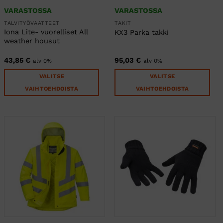
VARASTOSSA
VARASTOSSA
TALVITYÖVAATTEET
TAKIT
Iona Lite- vuorelliset All
KX3 Parka takki
weather housut
43,85
€
95,03
€
alv 0%
alv 0%
VALITSE
VALITSE
VAIHTOEHDOISTA
VAIHTOEHDOISTA
Tällä
Tällä
tuotteella
tuotteella
on
on
useampi
useampi
muunnelma.
muunnelma.
Voit
Voit
tehdä
tehdä
valinnat
valinnat
tuotteen
tuotteen
sivulla.
sivulla.