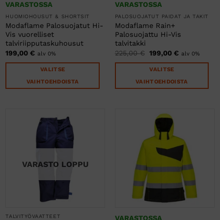
VARASTOSSA
VARASTOSSA
HUOMIOHOUSUT & SHORTSIT
PALOSUOJATUT PAIDAT JA TAKIT
Modaflame Palosuojatut Hi-
Modaflame Rain+
Vis vuorelliset
Palosuojattu Hi-Vis
talviriipputaskuhousut
talvitakki
Alkuperäinen
Nykyinen
199,00
€
225,00
€
199,00
€
alv 0%
alv 0%
hinta
hinta
oli:
on:
VALITSE
VALITSE
225,00 €.
199,00 €.
VAIHTOEHDOISTA
VAIHTOEHDOISTA
Tällä
Tällä
tuotteella
tuotteella
on
on
useampi
useampi
muunnelma.
muunnelma.
Voit
Voit
tehdä
tehdä
VARASTO LOPPU
valinnat
valinnat
tuotteen
tuotteen
sivulla.
sivulla.
TALVITYÖVAATTEET
VARASTOSSA