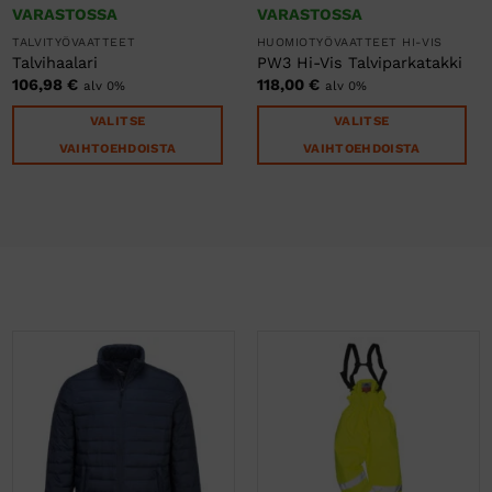
VARASTOSSA
VARASTOSSA
TALVITYÖVAATTEET
HUOMIOTYÖVAATTEET HI-VIS
Talvihaalari
PW3 Hi-Vis Talviparkatakki
106,98
€
118,00
€
alv 0%
alv 0%
VALITSE
VALITSE
VAIHTOEHDOISTA
VAIHTOEHDOISTA
Tällä
Tällä
tuotteella
tuotteella
on
on
useampi
useampi
muunnelma.
muunnelma.
Voit
Voit
tehdä
tehdä
valinnat
valinnat
tuotteen
tuotteen
sivulla.
sivulla.