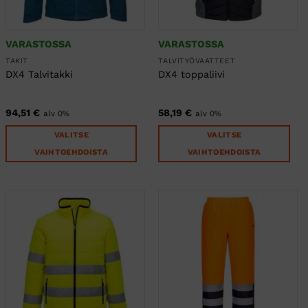
sivulla.
sivulla.
VARASTOSSA
VARASTOSSA
TAKIT
TALVITYÖVAATTEET
DX4 Talvitakki
DX4 toppaliivi
94,51
€
58,19
€
alv 0%
alv 0%
VALITSE
VALITSE
VAIHTOEHDOISTA
VAIHTOEHDOISTA
Tällä
Tällä
tuotteella
tuotteella
on
on
useampi
useampi
muunnelma.
muunnelma.
Voit
Voit
tehdä
tehdä
valinnat
valinnat
tuotteen
tuotteen