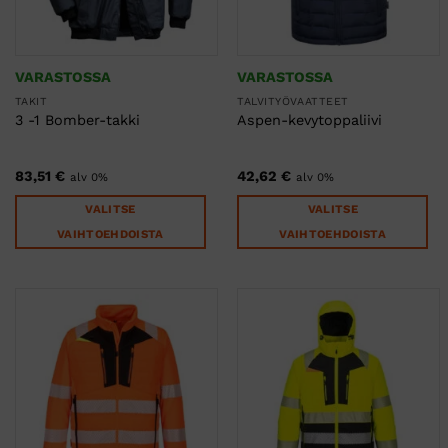
VARASTOSSA
VARASTOSSA
TAKIT
TALVITYÖVAATTEET
3 -1 Bomber-takki
Aspen-kevytoppaliivi
83,51
€
42,62
€
alv 0%
alv 0%
VALITSE
VALITSE
VAIHTOEHDOISTA
VAIHTOEHDOISTA
Tällä
Tällä
tuotteella
tuotteella
on
on
useampi
useampi
muunnelma.
muunnelma.
Voit
Voit
tehdä
tehdä
valinnat
valinnat
tuotteen
tuotteen