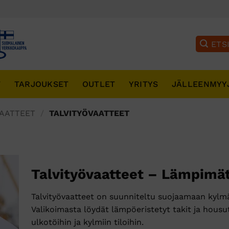
T
TARJOUKSET
OUTLET
YRITYS
JÄLLEENMYY
AATTEET
/
TALVITYÖVAATTEET
Talvityövaatteet – Lämpimät
Talvityövaatteet on suunniteltu suojaamaan kylmäl
Valikoimasta löydät lämpöeristetyt takit ja housu
ulkotöihin ja kylmiin tiloihin.