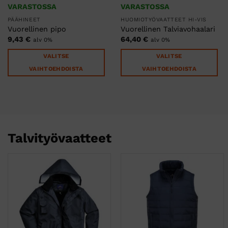
VARASTOSSA
VARASTOSSA
PÄÄHINEET
HUOMIOTYÖVAATTEET HI-VIS
Vuorellinen pipo
Vuorellinen Talviavohaalari
9,43
€
64,40
€
alv 0%
alv 0%
VALITSE
VALITSE
VAIHTOEHDOISTA
VAIHTOEHDOISTA
Tällä
Tällä
tuotteella
tuotteella
on
on
useampi
useampi
muunnelma.
muunnelma.
Talvityövaatteet
Voit
Voit
tehdä
tehdä
valinnat
valinnat
tuotteen
tuotteen
sivulla.
sivulla.