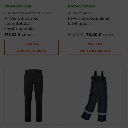
VARASTOSSA
VARASTOSSA
HUOMIOTYÖVAATTEET HI-VIS
HUOMIOTAKIT
Hi-Vis Ultrasonic
Hi-Vis vetoketjullinen
lämmitettävä
talvihuppari
kevyttoppatakki
Alkuperäinen
Nykyinen
171,82
€
89,00
€
79,00
€
alv 0%
alv 0%
hinta
hinta
oli:
on:
VALITSE
VALITSE
89,00 €.
79,00 €.
VAIHTOEHDOISTA
VAIHTOEHDOISTA
Tällä
Tällä
tuotteella
tuotteella
on
on
useampi
useampi
muunnelma.
muunnelma.
Voit
Voit
tehdä
tehdä
valinnat
valinnat
tuotteen
tuotteen
sivulla.
sivulla.