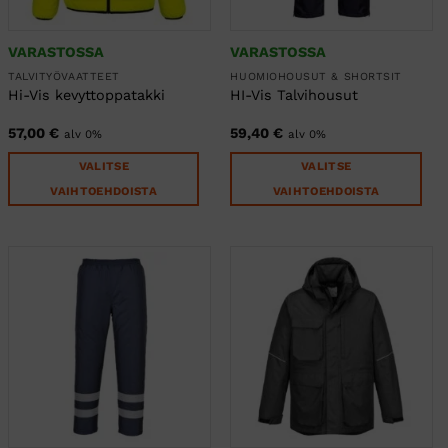
sivulla.
sivulla.
VARASTOSSA
VARASTOSSA
TALVITYÖVAATTEET
HUOMIOHOUSUT & SHORTSIT
Hi-Vis kevyttoppatakki
HI-Vis Talvihousut
57,00
€
59,40
€
alv 0%
alv 0%
VALITSE
VALITSE
VAIHTOEHDOISTA
VAIHTOEHDOISTA
Tällä
Tällä
tuotteella
tuotteella
on
on
useampi
useampi
muunnelma.
muunnelma.
Voit
Voit
tehdä
tehdä
valinnat
valinnat
tuotteen
tuotteen
sivulla.
sivulla.