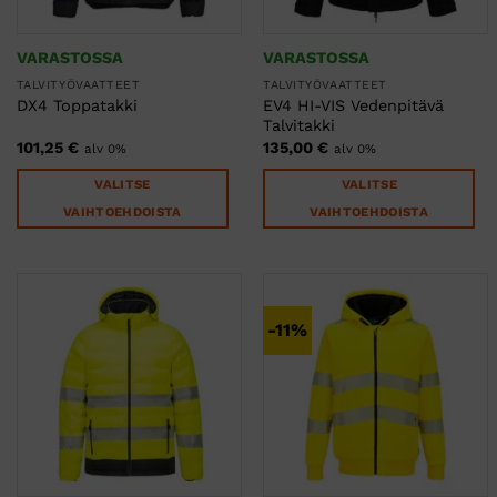
sivulla.
sivulla.
VARASTOSSA
VARASTOSSA
TALVITYÖVAATTEET
TALVITYÖVAATTEET
EV4 HI-VIS Vedenpitävä
DX4 Toppatakki
Talvitakki
101,25
€
135,00
€
alv 0%
alv 0%
VALITSE
VALITSE
VAIHTOEHDOISTA
VAIHTOEHDOISTA
Tällä
Tällä
tuotteella
tuotteella
on
on
useampi
useampi
-11%
muunnelma.
muunnelma.
Voit
Voit
tehdä
tehdä
valinnat
valinnat
tuotteen
tuotteen
sivulla.
sivulla.