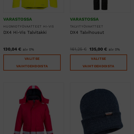
sivulla.
sivulla.
VARASTOSSA
VARASTOSSA
HUOMIOTYÖVAATTEET HI-VIS
TALVITYÖVAATTEET
DX4 Hi-Vis Talvitakki
DX4 Talvihousut
Alkuperäinen
Nykyinen
130,04
€
161,25
€
135,00
€
alv 0%
alv 0%
hinta
hinta
oli:
on:
VALITSE
VALITSE
161,25 €.
135,00 €.
VAIHTOEHDOISTA
VAIHTOEHDOISTA
Tällä
Tällä
tuotteella
tuotteella
on
on
useampi
useampi
muunnelma.
muunnelma.
Voit
Voit
tehdä
tehdä
valinnat
valinnat
tuotteen
tuotteen