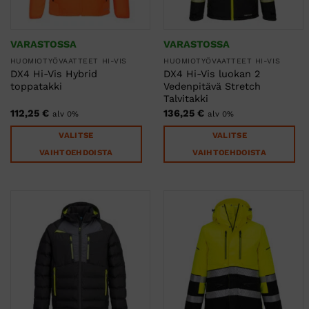
sivulla.
sivulla.
VARASTOSSA
VARASTOSSA
HUOMIOTYÖVAATTEET HI-VIS
HUOMIOTYÖVAATTEET HI-VIS
DX4 Hi-Vis Hybrid
DX4 Hi-Vis luokan 2
toppatakki
Vedenpitävä Stretch
Talvitakki
112,25
€
136,25
€
alv 0%
alv 0%
VALITSE
VALITSE
VAIHTOEHDOISTA
VAIHTOEHDOISTA
Tällä
Tällä
tuotteella
tuotteella
on
on
useampi
useampi
muunnelma.
muunnelma.
Voit
Voit
tehdä
tehdä
valinnat
valinnat
tuotteen
tuotteen