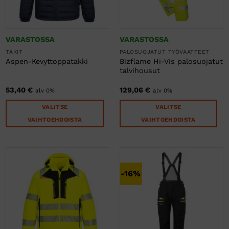
VARASTOSSA
VARASTOSSA
TAKIT
PALOSUOJATUT TYÖVAATTEET
Bizflame Hi-Vis palosuojatut
Aspen-Kevyttoppatakki
talvihousut
53,40
€
129,06
€
alv 0%
alv 0%
VALITSE
VALITSE
VAIHTOEHDOISTA
VAIHTOEHDOISTA
Tällä
Tällä
tuotteella
tuotteella
on
on
useampi
useampi
-16%
muunnelma.
muunnelma.
Voit
Voit
tehdä
tehdä
valinnat
valinnat
tuotteen
tuotteen