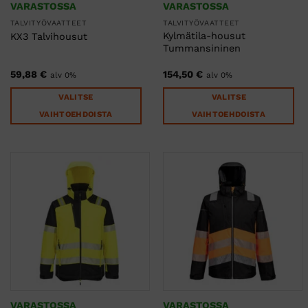
VARASTOSSA
VARASTOSSA
TALVITYÖVAATTEET
TALVITYÖVAATTEET
Kylmätila-housut
KX3 Talvihousut
Tummansininen
59,88
€
154,50
€
alv 0%
alv 0%
VALITSE
VALITSE
VAIHTOEHDOISTA
VAIHTOEHDOISTA
Tällä
Tällä
tuotteella
tuotteella
on
on
useampi
useampi
muunnelma.
muunnelma.
Voit
Voit
tehdä
tehdä
valinnat
valinnat
tuotteen
tuotteen
sivulla.
sivulla.
VARASTOSSA
VARASTOSSA