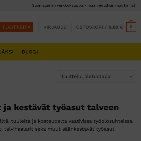
Suomalainen verkkokauppa - maan edullisimmat hinnat!
0
KIRJAUDU
OSTOSKORI /
0,00
€
JÄKSI
BLOGI
 ja kestävät työasut talveen
tä, tuulelta ja kosteudelta vaativissa työolosuhteissa.
t, talvihaalarit sekä muut säänkestävät työasut