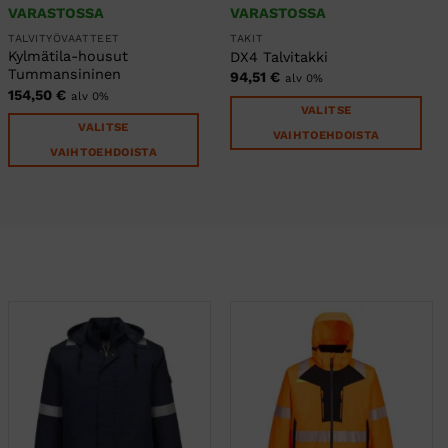
VARASTOSSA
VARASTOSSA
TALVITYÖVAATTEET
TAKIT
Kylmätila-housut
DX4 Talvitakki
Tummansininen
94,51
€
alv 0%
154,50
€
alv 0%
VALITSE
VALITSE
VAIHTOEHDOISTA
VAIHTOEHDOISTA
Tällä
Tällä
tuotteella
tuotteella
on
on
useampi
useampi
muunnelma.
muunnelma.
Voit
Voit
tehdä
tehdä
valinnat
valinnat
tuotteen
tuotteen
sivulla.
sivulla.