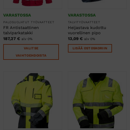
sivulla.
sivulla.
VARASTOSSA
VARASTOSSA
PALOSUOJATUT TYÖVAATTEET
TALVITYÖVAATTEET
FR Antistaattinen
Heijastava kudottu
talviparkatakki
vuorellinen pipo
187,27
€
13,09
€
alv 0%
alv 0%
VALITSE
LISÄÄ OSTOSKORIIN
VAIHTOEHDOISTA
Tällä
tuotteella
on
useampi
muunnelma.
Voit
tehdä
valinnat
tuotteen
sivulla.