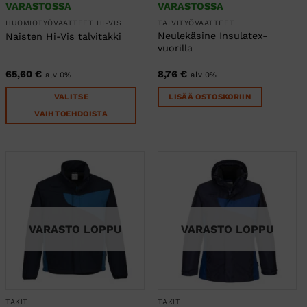
VARASTOSSA
VARASTOSSA
HUOMIOTYÖVAATTEET HI-VIS
TALVITYÖVAATTEET
Neulekäsine Insulatex-
Naisten Hi-Vis talvitakki
vuorilla
65,60
€
8,76
€
alv 0%
alv 0%
VALITSE
LISÄÄ OSTOSKORIIN
VAIHTOEHDOISTA
Tällä
tuotteella
on
useampi
muunnelma.
Voit
tehdä
VARASTO LOPPU
VARASTO LOPPU
valinnat
tuotteen
sivulla.
TAKIT
TAKIT