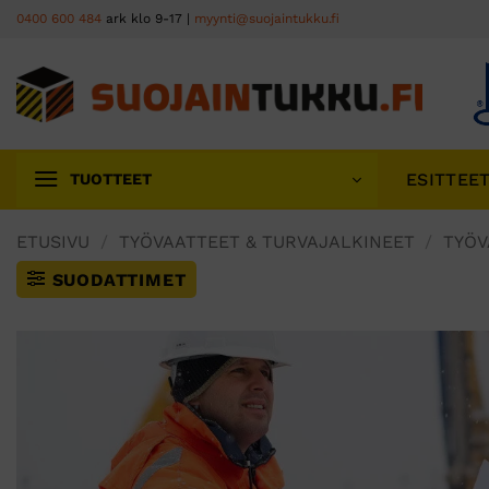
Skip
0400 600 484
ark klo 9-17 |
myynti@suojaintukku.fi
to
content
ESITTEE
TUOTTEET
ETUSIVU
/
TYÖVAATTEET & TURVAJALKINEET
/
TYÖV
SUODATTIMET