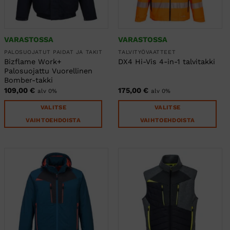
VARASTOSSA
VARASTOSSA
PALOSUOJATUT PAIDAT JA TAKIT
TALVITYÖVAATTEET
Bizflame Work+
DX4 Hi-Vis 4-in-1 talvitakki
Palosuojattu Vuorellinen
Bomber-takki
109,00
€
175,00
€
alv 0%
alv 0%
VALITSE
VALITSE
VAIHTOEHDOISTA
VAIHTOEHDOISTA
Tällä
Tällä
tuotteella
tuotteella
on
on
useampi
useampi
muunnelma.
muunnelma.
Voit
Voit
tehdä
tehdä
valinnat
valinnat
tuotteen
tuotteen