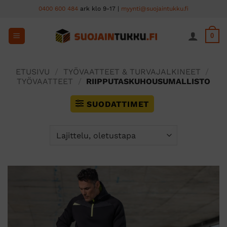
Skip
0400 600 484
ark klo 9-17 |
myynti@suojaintukku.fi
to
content
0
ETUSIVU
/
TYÖVAATTEET & TURVAJALKINEET
/
TYÖVAATTEET
/
RIIPPUTASKUHOUSUMALLISTO
SUODATTIMET