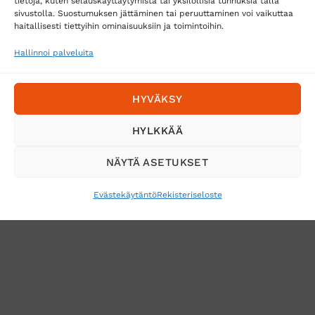
tietoja, kuten selauskäyttäytymistä tai yksilöllisiä tunnuksia tällä
sivustolla. Suostumuksen jättäminen tai peruuttaminen voi vaikuttaa
Tilaa uutiskirje ja saat erikoisalennuksia
haitallisesti tiettyihin ominaisuuksiin ja toimintoihin.
sähköpostiisi
Hallinnoi palveluita
HYVÄKSY
HYLKKÄÄ
NÄYTÄ ASETUKSET
Evästekäytäntö
Rekisteriseloste
VERKKOKAUPAN TOIMITUSEHDOT
TUOTEPALAUTUS
TÖIHIN SUOJAINTUKKUUN?
REKISTERISELOSTE
EVÄSTEKÄYTÄNTÖ (EU)
MUUTA EVÄSTEASETUKSIA
Copyright 2026 ©
Suojaintukku