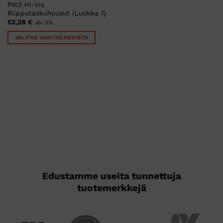
PW3 Hi-Vis
Riipputaskuhousut (Luokka 1)
52,28
€
alv 0%
VALITSE VAIHTOEHDOISTA
Tällä
tuotteella
on
useampi
muunnelma.
Voit
tehdä
valinnat
tuotteen
sivulla.
Edustamme useita tunnettuja
tuotemerkkejä