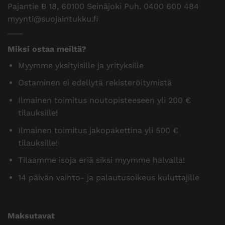
Pajantie B 18, 60100 Seinäjoki Puh.
0400 600 484
myynti@suojaintukku.fi
Miksi ostaa meiltä?
Myymme yksityisille ja yrityksille
Ostaminen ei edellytä rekisteröitymistä
Ilmainen toimitus noutopisteeseen yli 200 €
tilauksille!
Ilmainen toimitus jakopakettina yli 500 €
tilauksille!
Tilaamme isoja eriä siksi myymme halvalla!
14 päivän vaihto- ja palautusoikeus kuluttajille
Maksutavat