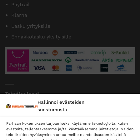
Paytrail
Klarna
Lasku yrityksille
Ennakkolasku yksityisille
Toimitustavat
Hallinnoi evästeiden
Posti
suostumusta
Matkahuolto
Parhaan kokemuksen tarjoamiseksi käytämme teknologioita, kuten
Postnord
evästeitä, tallentaaksemme ja/tai käyttääksemme laitetietoja. Näiden
tekniikoiden hyväksyminen antaa meille mahdollisuuden käsitellä