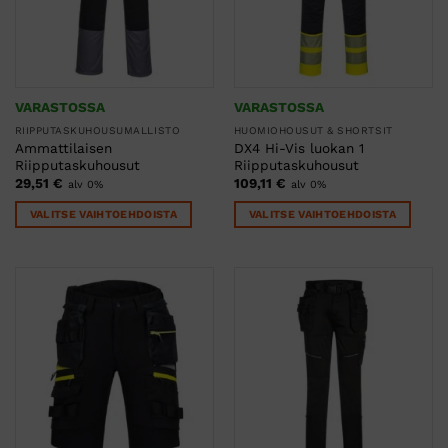
VARASTOSSA
VARASTOSSA
RIIPPUTASKUHOUSUMALLISTO
HUOMIOHOUSUT & SHORTSIT
Ammattilaisen
DX4 Hi-Vis luokan 1
Riipputaskuhousut
Riipputaskuhousut
29,51
€
109,11
€
alv 0%
alv 0%
VALITSE VAIHTOEHDOISTA
VALITSE VAIHTOEHDOISTA
Tällä
Tällä
tuotteella
tuotteella
on
on
useampi
useampi
muunnelma.
muunnelma.
Voit
Voit
tehdä
tehdä
valinnat
valinnat
tuotteen
tuotteen
sivulla.
sivulla.