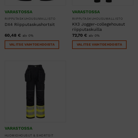
VARASTOSSA
VARASTOSSA
RIIPPUTASKUHOUSUMALLISTO
RIIPPUTASKUHOUSUMALLISTO
KX3 Jogger-collegehousut
DX4 Riipputaskushortsit
riipputaskuilla
60,48
€
72,70
€
alv 0%
alv 0%
VALITSE VAIHTOEHDOISTA
VALITSE VAIHTOEHDOISTA
Tällä
Tällä
tuotteella
tuotteella
on
on
useampi
useampi
muunnelma.
muunnelma.
Voit
Voit
tehdä
tehdä
valinnat
valinnat
tuotteen
tuotteen
sivulla.
sivulla.
VARASTOSSA
HUOMIOHOUSUT & SHORTSIT