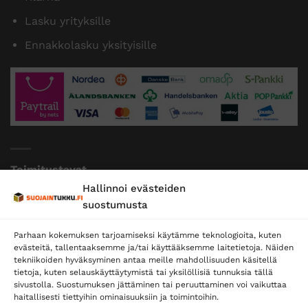
Lasku yrityksille
Ennakkolasku yksityisille
Toimitustavat
Hallinnoi evästeiden
Posti
suostumusta
Matkahuolto
Parhaan kokemuksen tarjoamiseksi käytämme teknologioita, kuten
Postnord
evästeitä, tallentaaksemme ja/tai käyttääksemme laitetietoja. Näiden
tekniikoiden hyväksyminen antaa meille mahdollisuuden käsitellä
tietoja, kuten selauskäyttäytymistä tai yksilöllisiä tunnuksia tällä
sivustolla. Suostumuksen jättäminen tai peruuttaminen voi vaikuttaa
Tilaa uutiskirje ja saat erikoisalennuksia
haitallisesti tiettyihin ominaisuuksiin ja toimintoihin.