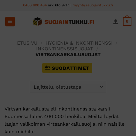
Skip
0400 600 484
ark klo 9-17 |
myynti@suojaintukku.fi
to
content
0
ETUSIVU
/
HYGIENIA & INKONTINENSSI
/
INKONTINENSSISUOJAT
/
VIRTSANKARKAILUSUOJAT
SUODATTIMET
Virtsan karkailusta eli inkontinenssista kärsii
Suomessa lähes 400 000 henkilöä. Meiltä löydät
laajan valikoiman virtsankarkailusuojia, niin naisille
kuin miehille.