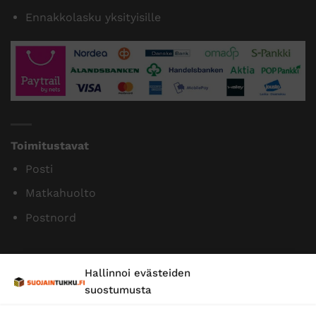
Maksutavat
Paytrail
Klarna
Lasku yrityksille
Ennakkolasku yksityisille
Toimitustavat
Hallinnoi evästeiden
Posti
suostumusta
Matkahuolto