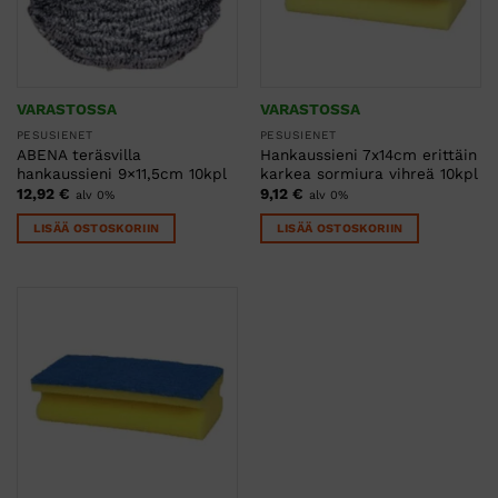
VARASTOSSA
VARASTOSSA
PESUSIENET
PESUSIENET
ABENA teräsvilla
Hankaussieni 7x14cm erittäin
hankaussieni 9×11,5cm 10kpl
karkea sormiura vihreä 10kpl
12,92
€
9,12
€
alv 0%
alv 0%
LISÄÄ OSTOSKORIIN
LISÄÄ OSTOSKORIIN