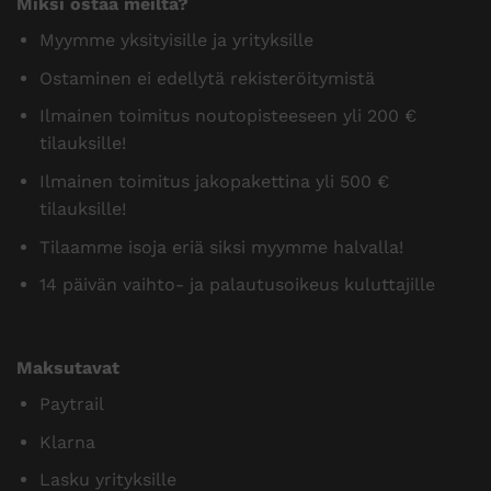
Pajantie B 18, 60100 Seinäjoki Puh.
0400 600 484
myynti@suojaintukku.fi
Miksi ostaa meiltä?
Myymme yksityisille ja yrityksille
Ostaminen ei edellytä rekisteröitymistä
Ilmainen toimitus noutopisteeseen yli 200 €
tilauksille!
Ilmainen toimitus jakopakettina yli 500 €
tilauksille!
Tilaamme isoja eriä siksi myymme halvalla!
14 päivän vaihto- ja palautusoikeus kuluttajille