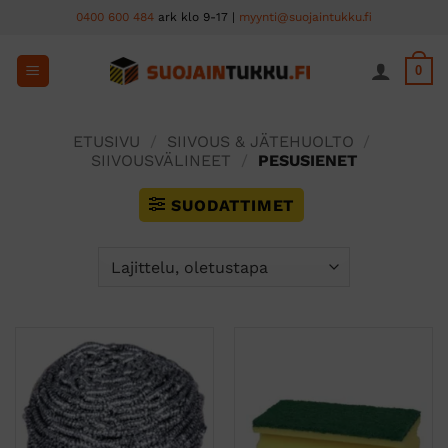
Skip
0400 600 484
ark klo 9-17 |
myynti@suojaintukku.fi
to
content
0
ETUSIVU
/
SIIVOUS & JÄTEHUOLTO
/
SIIVOUSVÄLINEET
/
PESUSIENET
SUODATTIMET