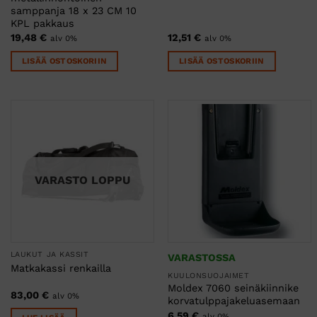
samppanja 18 x 23 CM 10
KPL pakkaus
19,48
€
12,51
€
alv 0%
alv 0%
LISÄÄ OSTOSKORIIN
LISÄÄ OSTOSKORIIN
VARASTO LOPPU
LAUKUT JA KASSIT
VARASTOSSA
Matkakassi renkailla
KUULONSUOJAIMET
Moldex 7060 seinäkiinnike
83,00
€
alv 0%
korvatulppajakeluasemaan
6,59
€
alv 0%