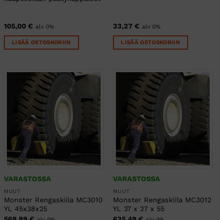
105,00
€
33,27
€
alv 0%
alv 0%
LISÄÄ OSTOSKORIIN
LISÄÄ OSTOSKORIIN
VARASTOSSA
VARASTOSSA
MUUT
MUUT
Monster Rengaskiila MC3010
Monster Rengaskiila MC3012
YL 45x38x25
YL 37 x 27 x 55
569,89
€
635,49
€
alv 0%
alv 0%