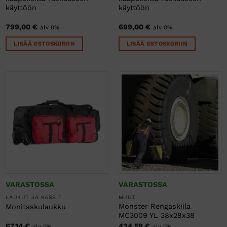
käyttöön
käyttöön
799,00
€
699,00
€
alv 0%
alv 0%
LISÄÄ OSTOSKORIIN
LISÄÄ OSTOSKORIIN
VARASTOSSA
VARASTOSSA
LAUKUT JA KASSIT
MUUT
Monster Rengaskiila
Monitaskulaukku
MC3009 YL 38x28x38
67,14
€
434,59
€
alv 0%
alv 0%