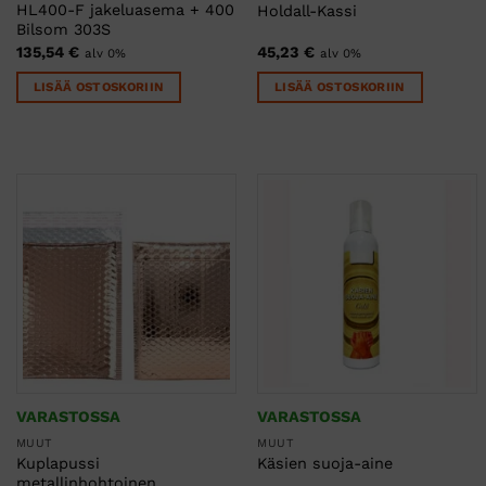
HL400-F jakeluasema + 400
Holdall-Kassi
Bilsom 303S
135,54
€
45,23
€
alv 0%
alv 0%
LISÄÄ OSTOSKORIIN
LISÄÄ OSTOSKORIIN
VARASTOSSA
VARASTOSSA
MUUT
MUUT
Kuplapussi
Käsien suoja-aine
metallinhohtoinen