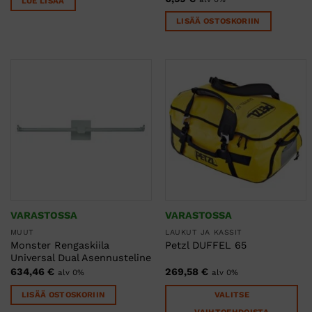
LUE LISÄÄ
LISÄÄ OSTOSKORIIN
VARASTOSSA
VARASTOSSA
MUUT
LAUKUT JA KASSIT
Monster Rengaskiila
Petzl DUFFEL 65
Universal Dual Asennusteline
634,46
€
269,58
€
alv 0%
alv 0%
LISÄÄ OSTOSKORIIN
VALITSE
VAIHTOEHDOISTA