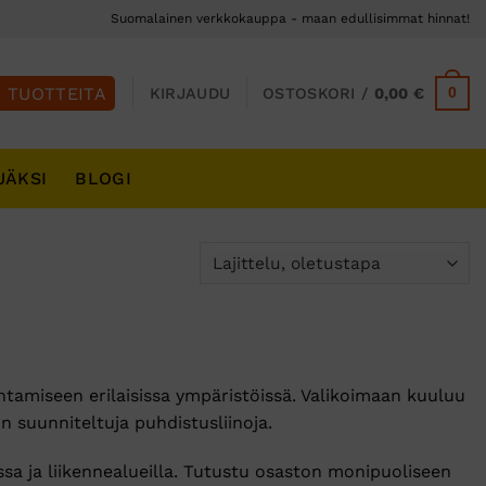
Suomalainen verkkokauppa - maan edullisimmat hinnat!
0
KIRJAUDU
OSTOSKORI /
0,00
€
JÄKSI
BLOGI
tamiseen erilaisissa ympäristöissä. Valikoimaan kuuluu
 suunniteltuja puhdistusliinoja.
sa ja liikennealueilla. Tutustu osaston monipuoliseen