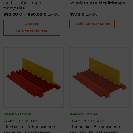
Justrite Ajoramppi
Kolmiosainen läppärireppu
tynnyreille
Hintaluokka:
690,00
€
–
950,00
€
43,12
€
alv 0%
alv 0%
690,00 €
-
VALITSE
LISÄÄ OSTOSKORIIN
950,00 €
VAIHTOEHDOISTA
Tällä
tuotteella
on
useampi
muunnelma.
Voit
tehdä
valinnat
tuotteen
sivulla.
VARASTOSSA
VARASTOSSA
KAAPELIN SUOJAUS
KAAPELIN SUOJAUS
Linebacker 3-kanavainen
Linebacker 5-kanavainen
kaapelisilta raskaaseen
kaapelisilta raskaaseen