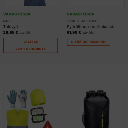
VARASTOSSA
VARASTOSSA
MUUT
LAUKUT JA KASSIT
Tukivyö
Pyörällinen matkakassi.
26,65
€
61,99
€
alv 0%
alv 0%
VALITSE
LISÄÄ OSTOSKORIIN
VAIHTOEHDOISTA
Tällä
tuotteella
on
useampi
muunnelma.
Voit
tehdä
valinnat
tuotteen
sivulla.