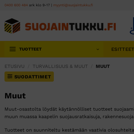
Skip
0400 600 484
ark klo 9-17 |
myynti@suojaintukku.fi
to
content
ESITTEE
TUOTTEET
ETUSIVU
/
TURVALLISUUS & MUUT
/
MUUT
SUODATTIMET
Muut
Muut-osastolta löydät käytännölliset tuotteet suojaami
muun muassa kaapelin suojausratkaisuja, rakennesuojaimi
Tuotteet on suunniteltu kestämään vaativia olosuhteita