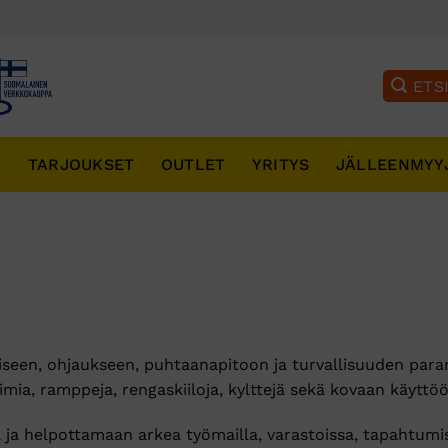
T
TARJOUKSET
OUTLET
YRITYS
JÄLLEENMYY
seen, ohjaukseen, puhtaanapitoon ja turvallisuuden paran
a, ramppeja, rengaskiiloja, kylttejä sekä kovaan käyttöön
 ja helpottamaan arkea työmailla, varastoissa, tapahtumis