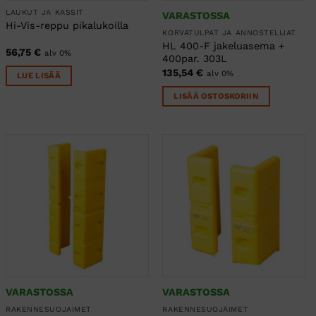
LAUKUT JA KASSIT
VARASTOSSA
Hi-Vis-reppu pikalukoilla
KORVATULPAT JA ANNOSTELIJAT
HL 400-F jakeluasema +
56,75
€
alv 0%
400par. 303L
135,54
€
alv 0%
LUE LISÄÄ
LISÄÄ OSTOSKORIIN
VARASTOSSA
VARASTOSSA
RAKENNESUOJAIMET
RAKENNESUOJAIMET