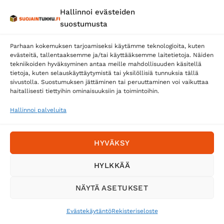
Hallinnoi evästeiden
suostumusta
Parhaan kokemuksen tarjoamiseksi käytämme teknologioita, kuten
evästeitä, tallentaaksemme ja/tai käyttääksemme laitetietoja. Näiden
tekniikoiden hyväksyminen antaa meille mahdollisuuden käsitellä
tietoja, kuten selauskäyttäytymistä tai yksilöllisiä tunnuksia tällä
Toimitustavat
sivustolla. Suostumuksen jättäminen tai peruuttaminen voi vaikuttaa
Posti
haitallisesti tiettyihin ominaisuuksiin ja toimintoihin.
Matkahuolto
Hallinnoi palveluita
Postnord
HYVÄKSY
Tilaa uutiskirje ja saat erikoisalennuksia
HYLKKÄÄ
sähköpostiisi
NÄYTÄ ASETUKSET
Evästekäytäntö
Rekisteriseloste