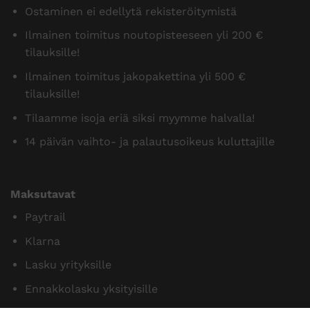
Ostaminen ei edellytä rekisteröitymistä
Ilmainen toimitus noutopisteeseen yli 200 €
tilauksille!
Ilmainen toimitus jakopakettina yli 500 €
tilauksille!
Tilaamme isoja eriä siksi myymme halvalla!
14 päivän vaihto- ja palautusoikeus kuluttajille
Maksutavat
Paytrail
Klarna
Lasku yrityksille
Ennakkolasku yksityisille