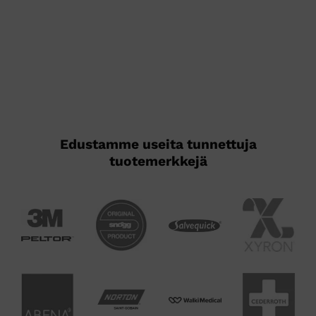
tuotteella
on
useampi
muunnelma.
Voit
tehdä
valinnat
tuotteen
sivulla.
Edustamme useita tunnettuja
tuotemerkkejä