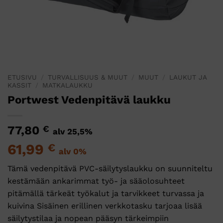
ETUSIVU
/
TURVALLISUUS & MUUT
/
MUUT
/
LAUKUT JA
KASSIT
/
MATKALAUKKU
Portwest Vedenpitävä laukku
77,80
€
alv 25,5%
61,99
€
alv 0%
Tämä vedenpitävä PVC-säilytyslaukku on suunniteltu
kestämään ankarimmat työ- ja sääolosuhteet
pitämällä tärkeät työkalut ja tarvikkeet turvassa ja
kuivina Sisäinen erillinen verkkotasku tarjoaa lisää
säilytystilaa ja nopean pääsyn tärkeimpiin