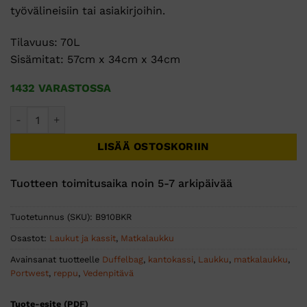
työvälineisiin tai asiakirjoihin.
Tilavuus: 70L
Sisämitat: 57cm x 34cm x 34cm
1432 VARASTOSSA
Portwest Vedenpitävä laukku määrä
LISÄÄ OSTOSKORIIN
Tuotteen toimitusaika noin 5-7 arkipäivää
Tuotetunnus (SKU):
B910BKR
Osastot:
Laukut ja kassit
,
Matkalaukku
Avainsanat tuotteelle
Duffelbag
,
kantokassi
,
Laukku
,
matkalaukku
,
Portwest
,
reppu
,
Vedenpitävä
Tuote-esite (PDF)