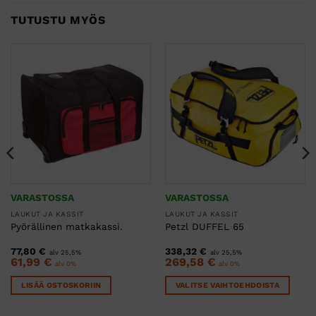
TUTUSTU MYÖS
VARASTOSSA
VARASTOSSA
LAUKUT JA KASSIT
LAUKUT JA KASSIT
Pyörällinen matkakassi.
Petzl DUFFEL 65
77,80
€
338,32
€
alv 25,5%
alv 25,5%
61,99
€
269,58
€
alv 0%
alv 0%
LISÄÄ OSTOSKORIIN
VALITSE VAIHTOEHDOISTA
Tällä