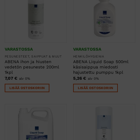
VARASTOSSA
VARASTOSSA
PESUNESTEET, SAIPPUAT & MUUT
HENKILÖHYGIENIA
ABENA ihon ja hiusten
ABENA Liquid Soap 500ml
vedetön pesuneste 200ml
käsisaippua miedosti
1kpl
hajustettu pumppu 1kpl
7,07
€
5,26
€
alv 0%
alv 0%
LISÄÄ OSTOSKORIIN
LISÄÄ OSTOSKORIIN