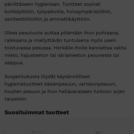
päivittäiseen hygieniaan. Tuotteet sopivat
kotikäyttöön, työpaikoille, hoivaympäristöihin,
saniteettitiloihin ja ammattikäyttöön.
Oikea pesutuote auttaa pitämään ihon puhtaana,
raikkaana ja miellyttävän tuntuisena myös usein
toistuvassa pesussa. Herkälle iholle kannattaa valita
mieto, hajusteeton tai väriaineeton pesuneste tai
saippua.
Suojaintukusta löydät käytännölliset
hygieniatuotteet käsienpesuun, vartalonpesuun,
hiusten pesuun ja ihon hellävaraiseen hoitoon arjen
tarpeisiin.
Suosituimmat tuotteet