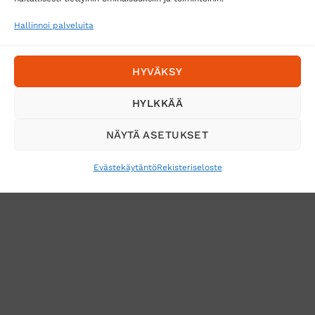
sähköpostiisi
Hallinnoi palveluita
HYVÄKSY
HYLKKÄÄ
NÄYTÄ ASETUKSET
Evästekäytäntö
Rekisteriseloste
VERKKOKAUPAN TOIMITUSEHDOT
TUOTEPALAUTUS
TÖIHIN SUOJAINTUKKUUN?
REKISTERISELOSTE
EVÄSTEKÄYTÄNTÖ (EU)
MUUTA EVÄSTEASETUKSIA
Copyright 2026 ©
Suojaintukku