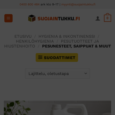
Skip
0400 600 484
ark klo 9-17 |
myynti@suojaintukku.fi
to
content
0
ETUSIVU
/
HYGIENIA & INKONTINENSSI
/
HENKILÖHYGIENIA
/
PESUTUOTTEET JA
HIUSTENHOITO
/
PESUNESTEET, SAIPPUAT & MUUT
SUODATTIMET