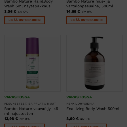
Bambo Nature Hair&Body
Bambo Nature hius- ja
Wash 5ml näytepakkaus
vartalonpesuaine, 500ml
3,06
€
14,69
€
alv 0%
alv 0%
LISÄÄ OSTOSKORIIN
LISÄÄ OSTOSKORIIN
VARASTOSSA
VARASTOSSA
PESUNESTEET, SAIPPUAT & MUUT
HENKILÖHYGIENIA
Bambo Nature vauvaöljy 145
EnaLiving Body Wash 500ml
ml hajusteeton
13,98
€
8,90
€
alv 0%
alv 0%