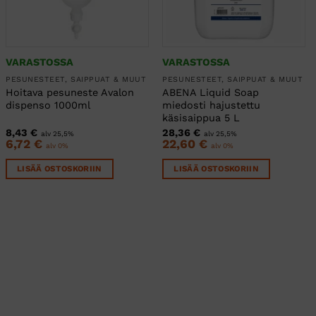
VARASTOSSA
VARASTOSSA
PESUNESTEET, SAIPPUAT & MUUT
PESUNESTEET, SAIPPUAT & MUUT
Hoitava pesuneste Avalon
ABENA Liquid Soap
dispenso 1000ml
miedosti hajustettu
käsisaippua 5 L
8,43
€
28,36
€
alv 25,5%
alv 25,5%
6,72
€
22,60
€
alv 0%
alv 0%
LISÄÄ OSTOSKORIIN
LISÄÄ OSTOSKORIIN