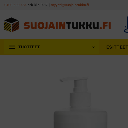
Skip
0400 600 484
ark klo 9-17 |
myynti@suojaintukku.fi
to
content
ESITTEE
TUOTTEET