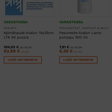
VARASTOSSA
VARASTOSSA
ENSIAPU
PESUNESTEET, SAIPPUAT & MUUT
Kylmähaude Avalon 15x25cm
Pesuneste Avalon Lacto
LTK 40 pussia
pumppu 500 ml
104,03
€
7,91
€
alv 25,5%
alv 25,5%
82,89
€
6,30
€
alv 0%
alv 0%
LISÄÄ OSTOSKORIIN
LISÄÄ OSTOSKORIIN