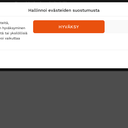
Ennakkolasku yksityisille
Hallinnoi evästeiden suostumusta
teitä,
HYVÄKSY
en hyväksyminen
 tai yksilöllisiä
oi vaikuttaa
Toimitustavat
Posti
Matkahuolto
Postnord