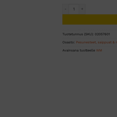
Pesuneste Avalon Soft pump
Tuotetunnus (SKU):
02057601
Osasto:
Pesunesteet, saippuat &
Avainsana tuotteelle
WM