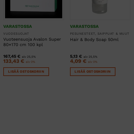
VARASTOSSA
VARASTOSSA
VUODESUOJAT
PESUNESTEET, SAIPPUAT & MUUT
Vuoteensuoja Avalon Super
Hair & Body Soap 50ml
80×170 cm 100 kpl
167,45
€
5,13
€
alv 25,5%
alv 25,5%
133,43
€
4,09
€
alv 0%
alv 0%
LISÄÄ OSTOSKORIIN
LISÄÄ OSTOSKORIIN