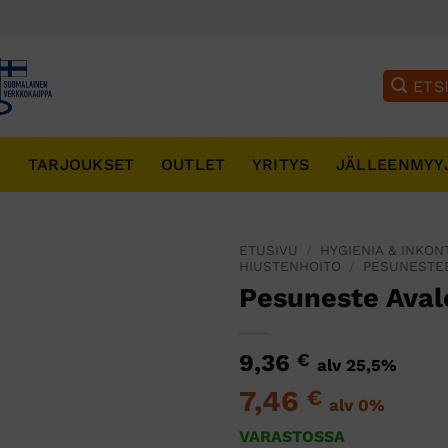
T
TARJOUKSET
OUTLET
YRITYS
JÄLLEENMYY
ETUSIVU
/
HYGIENIA & INKON
HIUSTENHOITO
/
PESUNESTEE
Pesuneste Ava
9,36
€
alv 25,5%
7,46
€
alv 0%
VARASTOSSA