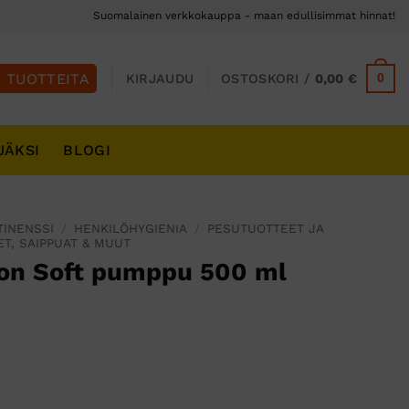
Suomalainen verkkokauppa - maan edullisimmat hinnat!
0
KIRJAUDU
OSTOSKORI /
0,00
€
JÄKSI
BLOGI
TINENSSI
/
HENKILÖHYGIENIA
/
PESUTUOTTEET JA
T, SAIPPUAT & MUUT
lon Soft pumppu 500 ml