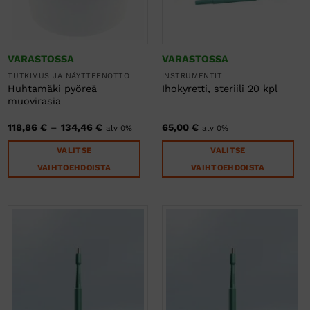
tuotteen
sivulla.
VARASTOSSA
VARASTOSSA
TUTKIMUS JA NÄYTTEENOTTO
INSTRUMENTIT
Huhtamäki pyöreä
Ihokyretti, steriili 20 kpl
muovirasia
Hintaluokka:
118,86
€
–
134,46
€
65,00
€
alv 0%
alv 0%
118,86 €
-
VALITSE
VALITSE
134,46 €
VAIHTOEHDOISTA
VAIHTOEHDOISTA
Tällä
Tällä
tuotteella
tuotteella
on
on
useampi
useampi
muunnelma.
muunnelma.
Voit
Voit
tehdä
tehdä
valinnat
valinnat