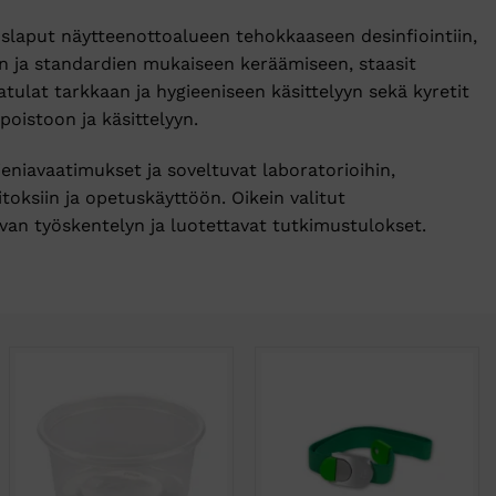
laput näytteenottoalueen tehokkaaseen desinfiointiin,
en ja standardien mukaiseen keräämiseen, staasit
 atulat tarkkaan ja hygieeniseen käsittelyyn sekä kyretit
poistoon ja käsittelyyn.
ieniavaatimukset ja soveltuvat laboratorioihin,
toksiin ja opetuskäyttöön. Oikein valitut
van työskentelyn ja luotettavat tutkimustulokset.