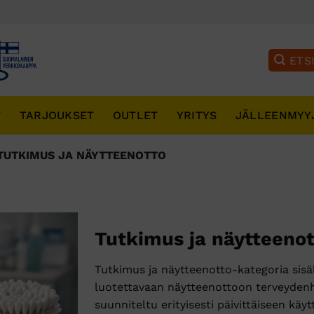
T
TARJOUKSET
OUTLET
YRITYS
JÄLLEENMYY
TUTKIMUS JA NÄYTTEENOTTO
Tutkimus ja näytteenot
Tutkimus ja näytteenotto-kategoria sisäl
luotettavaan näytteenottoon terveydenh
suunniteltu erityisesti päivittäiseen kä