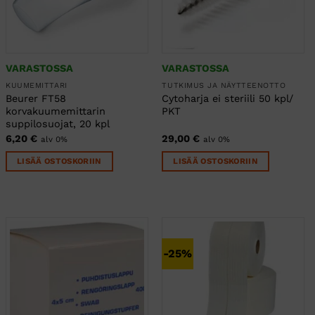
VARASTOSSA
VARASTOSSA
KUUMEMITTARI
TUTKIMUS JA NÄYTTEENOTTO
Beurer FT58
Cytoharja ei steriili 50 kpl/
korvakuumemittarin
PKT
suppilosuojat, 20 kpl
6,20
€
29,00
€
alv 0%
alv 0%
LISÄÄ OSTOSKORIIN
LISÄÄ OSTOSKORIIN
-25%