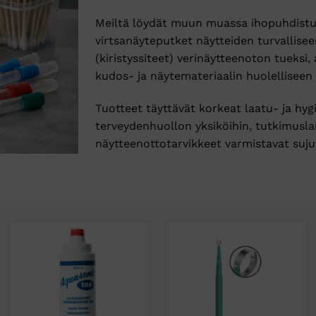
Meiltä löydät muun muassa ihopuhdistus
virtsanäyteputket näytteiden turvallise
(kiristyssiteet) verinäytteenoton tueksi,
kudos- ja näytemateriaalin huolelliseen 
Tuotteet täyttävät korkeat laatu- ja hyg
terveydenhuollon yksiköihin, tutkimuslai
näytteenottotarvikkeet varmistavat suju