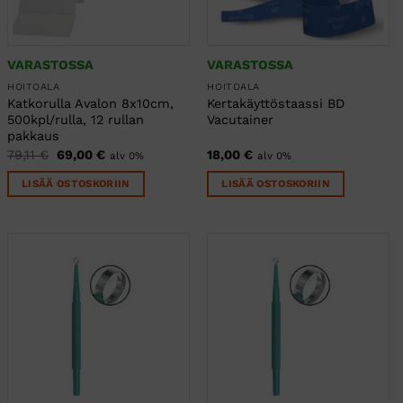
VARASTOSSA
VARASTOSSA
HOITOALA
HOITOALA
Katkorulla Avalon 8x10cm,
Kertakäyttöstaassi BD
500kpl/rulla, 12 rullan
Vacutainer
pakkaus
Alkuperäinen
Nykyinen
79,11
€
69,00
€
18,00
€
alv 0%
alv 0%
hinta
hinta
oli:
on:
LISÄÄ OSTOSKORIIN
LISÄÄ OSTOSKORIIN
79,11 €.
69,00 €.