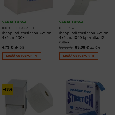
VARASTOSSA
VARASTOSSA
IHOPUHDISTUSLAPUT
HOITOALA
Ihonpuhdistuslappu Avalon
Ihonpuhdistuslappu Avalon
4x5cm 400kpl
4x5cm, 1000 kpl/rulla, 12
rullaa
Alkuperäinen
Nykyinen
4,73
€
92,25
€
69,00
€
alv 0%
alv 0%
hinta
hinta
oli:
on:
LISÄÄ OSTOSKORIIN
LISÄÄ OSTOSKORIIN
92,25 €.
69,00 €.
-13%