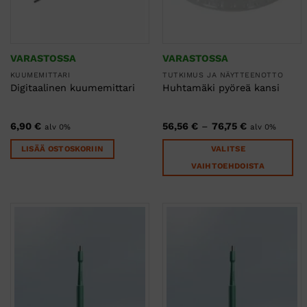
VARASTOSSA
VARASTOSSA
KUUMEMITTARI
TUTKIMUS JA NÄYTTEENOTTO
Digitaalinen kuumemittari
Huhtamäki pyöreä kansi
Hintaluokka:
6,90
€
56,56
€
–
76,75
€
alv 0%
alv 0%
56,56 €
-
LISÄÄ OSTOSKORIIN
VALITSE
76,75 €
VAIHTOEHDOISTA
Tällä
tuotteella
on
useampi
muunnelma.
Voit
tehdä
valinnat