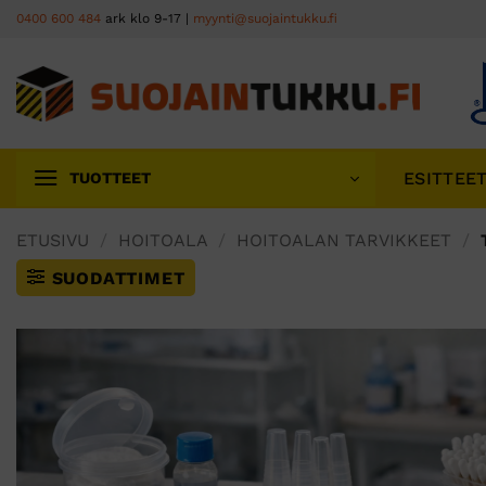
Skip
0400 600 484
ark klo 9-17 |
myynti@suojaintukku.fi
to
content
ESITTEE
TUOTTEET
ETUSIVU
/
HOITOALA
/
HOITOALAN TARVIKKEET
/
SUODATTIMET