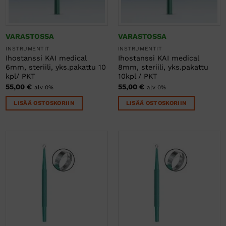
tuotteen
tuotteen
sivulla.
sivulla.
VARASTOSSA
VARASTOSSA
INSTRUMENTIT
INSTRUMENTIT
Ihostanssi KAI medical
Ihostanssi KAI medical
6mm, steriili, yks.pakattu 10
8mm, steriili, yks.pakattu
kpl/ PKT
10kpl / PKT
55,00
€
55,00
€
alv 0%
alv 0%
LISÄÄ OSTOSKORIIN
LISÄÄ OSTOSKORIIN