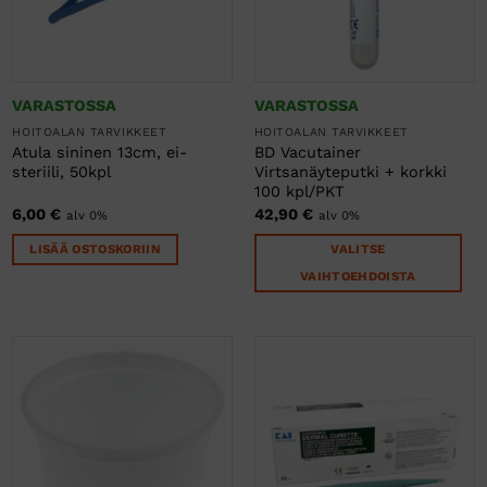
VARASTOSSA
VARASTOSSA
HOITOALAN TARVIKKEET
HOITOALAN TARVIKKEET
Atula sininen 13cm, ei-
BD Vacutainer
steriili, 50kpl
Virtsanäyteputki + korkki
100 kpl/PKT
6,00
€
42,90
€
alv 0%
alv 0%
LISÄÄ OSTOSKORIIN
VALITSE
VAIHTOEHDOISTA
Tällä
tuotteella
on
useampi
muunnelma.
Voit
tehdä
valinnat