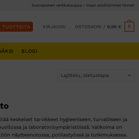
Suomalainen verkkokauppa - maan edullisimmat hinnat!
0
KIRJAUDU
OSTOSKORI /
0,00
€
JÄKSI
BLOGI
to
tää keskeiset tarvikkeet hygieeniseen, turvalliseen ja
uollossa ja laboratorioympäristöissä. Valikoima on
yttöön näytteenotossa, potilastyössä ja tutkimuksessa.