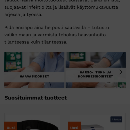
suojaavat infektioilta ja lisäävät käyttömukavuutta
arjessa ja työssä.
Pidä ensiapu aina helposti saatavilla – tutustu
valikoimaan ja varmista tehokas haavanhoito
tilanteessa kuin tilanteessa.
HARSO-, TUKI- JA
HAAVASIDOKSET
KOMPRESSIOSITEET
Suosituimmat tuotteet
Uusi
Uusi