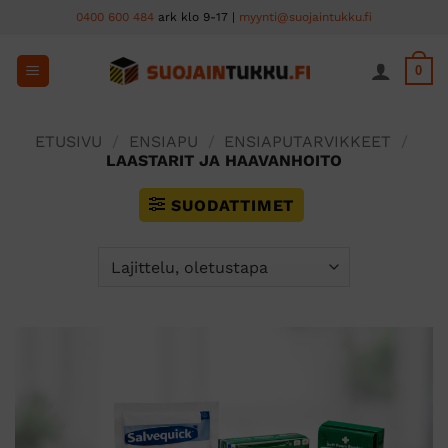
Skip
0400 600 484
ark klo 9-17 |
myynti@suojaintukku.fi
to
content
0
ETUSIVU
/
ENSIAPU
/
ENSIAPUTARVIKKEET
/
LAASTARIT JA HAAVANHOITO
SUODATTIMET