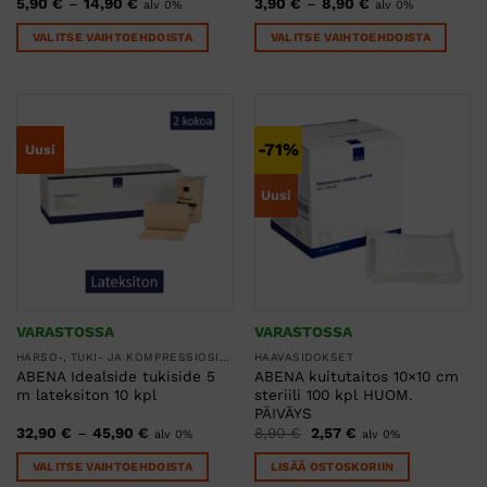
Hintaluokka:
Hintaluokka:
5,90
€
–
14,90
€
3,90
€
–
8,90
€
alv 0%
alv 0%
5,90 €
3,90 €
-
-
VALITSE VAIHTOEHDOISTA
VALITSE VAIHTOEHDOISTA
14,90 €
8,90 €
Tällä
Tällä
tuotteella
tuotteella
on
on
useampi
useampi
-71%
Uusi
muunnelma.
muunnelma.
Voit
Voit
Uusi
tehdä
tehdä
valinnat
valinnat
tuotteen
tuotteen
sivulla.
sivulla.
VARASTOSSA
VARASTOSSA
HARSO-, TUKI- JA KOMPRESSIOSITEET
HAAVASIDOKSET
ABENA Idealside tukiside 5
ABENA kuitutaitos 10×10 cm
m lateksiton 10 kpl
steriili 100 kpl HUOM.
PÄIVÄYS
Hintaluokka:
Alkuperäinen
Nykyinen
32,90
€
–
45,90
€
8,90
€
2,57
€
alv 0%
alv 0%
32,90 €
hinta
hinta
-
oli:
on:
VALITSE VAIHTOEHDOISTA
LISÄÄ OSTOSKORIIN
45,90 €
8,90 €.
2,57 €.