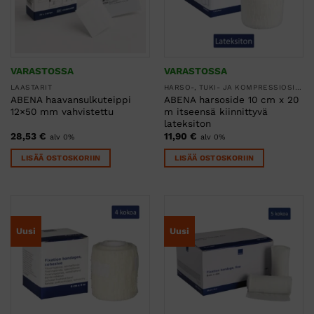
VARASTOSSA
VARASTOSSA
LAASTARIT
HARSO-, TUKI- JA KOMPRESSIOSITEET
ABENA haavansulkuteippi
ABENA harsoside 10 cm x 20
12×50 mm vahvistettu
m itseensä kiinnittyvä
lateksiton
28,53
€
11,90
€
alv 0%
alv 0%
LISÄÄ OSTOSKORIIN
LISÄÄ OSTOSKORIIN
Uusi
Uusi