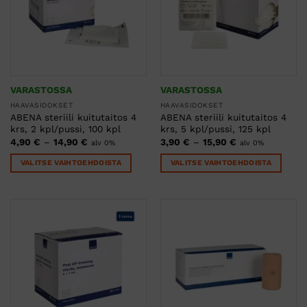
tehdä
tehdä
valinnat
valinnat
tuotteen
tuotteen
sivulla.
sivulla.
VARASTOSSA
VARASTOSSA
HAAVASIDOKSET
HAAVASIDOKSET
ABENA steriili kuitutaitos 4
ABENA steriili kuitutaitos 4
krs, 2 kpl/pussi, 100 kpl
krs, 5 kpl/pussi, 125 kpl
Hintaluokka:
Hintaluokka:
4,90
€
–
14,90
€
3,90
€
–
15,90
€
alv 0%
alv 0%
4,90 €
3,90 €
-
-
VALITSE VAIHTOEHDOISTA
VALITSE VAIHTOEHDOISTA
14,90 €
15,90 €
Tällä
Tällä
tuotteella
tuotteella
on
on
useampi
useampi
muunnelma.
muunnelma.
Voit
Voit
tehdä
tehdä
valinnat
valinnat
tuotteen
tuotteen