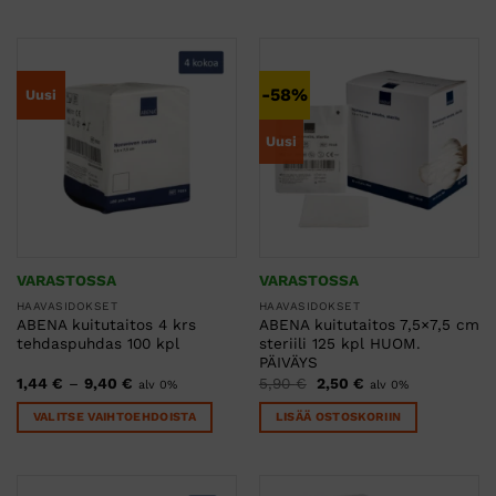
Tällä
tuotteella
on
useampi
-58%
Uusi
muunnelma.
Voit
Uusi
tehdä
valinnat
tuotteen
sivulla.
VARASTOSSA
VARASTOSSA
HAAVASIDOKSET
HAAVASIDOKSET
ABENA kuitutaitos 4 krs
ABENA kuitutaitos 7,5×7,5 cm
tehdaspuhdas 100 kpl
steriili 125 kpl HUOM.
PÄIVÄYS
Hintaluokka:
Alkuperäinen
Nykyinen
1,44
€
–
9,40
€
5,90
€
2,50
€
alv 0%
alv 0%
1,44 €
hinta
hinta
-
oli:
on:
VALITSE VAIHTOEHDOISTA
LISÄÄ OSTOSKORIIN
9,40 €
5,90 €.
2,50 €.
Tällä
tuotteella
on