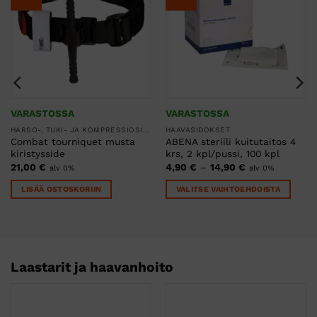
VARASTOSSA
VARASTOSSA
HARSO-, TUKI- JA KOMPRESSIOSITEET
HAAVASIDOKSET
Combat tourniquet musta
ABENA steriili kuitutaitos 4
kiristysside
krs, 2 kpl/pussi, 100 kpl
Hintaluokka:
21,00
€
4,90
€
–
14,90
€
alv 0%
alv 0%
4,90 €
-
LISÄÄ OSTOSKORIIN
VALITSE VAIHTOEHDOISTA
14,90 €
Tällä
tuotteella
on
useampi
muunnelma.
Laastarit ja haavanhoito
Voit
tehdä
valinnat