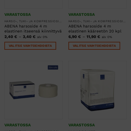
VARASTOSSA
VARASTOSSA
HARSO-, TUKI- JA KOMPRESSIOSITEET
HARSO-, TUKI- JA KOMPRESSIOSITEET
ABENA harsoside 4 m
ABENA harsoside 4 m
elastinen itseensä kiinnittyvä
elastinen kääreetön 20 kpl
Hintaluokka:
Hintaluokka:
2,40
€
–
3,40
€
6,90
€
–
11,90
€
alv 0%
alv 0%
2,40 €
6,90 €
-
-
VALITSE VAIHTOEHDOISTA
VALITSE VAIHTOEHDOISTA
3,40 €
11,90 €
Tällä
Tällä
tuotteella
tuotteella
on
on
useampi
useampi
muunnelma.
muunnelma.
Voit
Voit
tehdä
tehdä
valinnat
valinnat
tuotteen
tuotteen
sivulla.
sivulla.
VARASTOSSA
VARASTOSSA