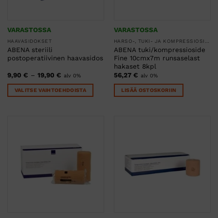
sivulla.
sivulla.
VARASTOSSA
VARASTOSSA
HAAVASIDOKSET
HARSO-, TUKI- JA KOMPRESSIOSITEET
ABENA steriili
ABENA tuki/kompressioside
postoperatiivinen haavasidos
Fine 10cmx7m runsaselast
hakaset 8kpl
Hintaluokka:
9,90
€
–
19,90
€
56,27
€
alv 0%
alv 0%
9,90 €
-
VALITSE VAIHTOEHDOISTA
LISÄÄ OSTOSKORIIN
19,90 €
Tällä
tuotteella
on
useampi
muunnelma.
Voit
tehdä
valinnat
tuotteen
sivulla.