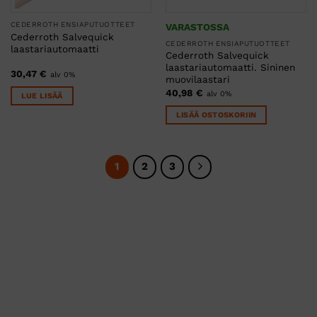
CEDERROTH ENSIAPUTUOTTEET
VARASTOSSA
Cederroth Salvequick
CEDERROTH ENSIAPUTUOTTEET
laastariautomaatti
Cederroth Salvequick
laastariautomaatti. Sininen
30,47
€
alv 0%
muovilaastari
40,98
€
alv 0%
LUE LISÄÄ
LISÄÄ OSTOSKORIIN
1
2
3