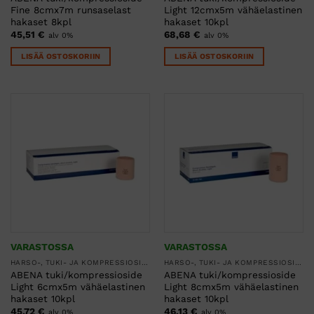
Fine 8cmx7m runsaselast
Light 12cmx5m vähäelastinen
hakaset 8kpl
hakaset 10kpl
45,51
€
68,68
€
alv 0%
alv 0%
LISÄÄ OSTOSKORIIN
LISÄÄ OSTOSKORIIN
VARASTOSSA
VARASTOSSA
HARSO-, TUKI- JA KOMPRESSIOSITEET
HARSO-, TUKI- JA KOMPRESSIOSITEET
ABENA tuki/kompressioside
ABENA tuki/kompressioside
Light 6cmx5m vähäelastinen
Light 8cmx5m vähäelastinen
hakaset 10kpl
hakaset 10kpl
45,72
€
46,13
€
alv 0%
alv 0%