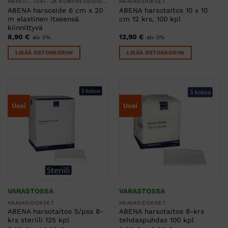
HARSO-, TUKI- JA KOMPRESSIOSITEET
HAAVASIDOKSET
ABENA harsoside 6 cm x 20
ABENA harsotaitos 10 x 10
m elastinen itseensä
cm 12 krs, 100 kpl
kiinnittyvä
8,90
€
12,90
€
alv 0%
alv 0%
LISÄÄ OSTOSKORIIN
LISÄÄ OSTOSKORIIN
Uusi
Uusi
VARASTOSSA
VARASTOSSA
HAAVASIDOKSET
HAAVASIDOKSET
ABENA harsotaitos 5/pss 8-
ABENA harsotaitos 8-krs
krs steriili 125 kpl
tehdaspuhdas 100 kpl