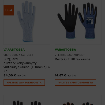
on
on
useampi
useampi
Uusi
muunnelma.
muunnelma.
Voit
Voit
tehdä
tehdä
valinnat
valinnat
tuotteen
tuotteen
sivulla.
sivulla.
VARASTOSSA
VARASTOSSA
VIILTOSUOJAKÄSINEET
VIILTOSUOJAKÄSINEET
Cutguard
Dexti Cut Ultra-käsine
elintarvikehyväksytty
viiltosuojakäsine (F-luokka) 6
kpl
84,00
€
14,67
€
alv 0%
alv 0%
VALITSE VAIHTOEHDOISTA
VALITSE VAIHTOEHDOISTA
Tällä
Tällä
tuotteella
tuotteella
on
on
useampi
useampi