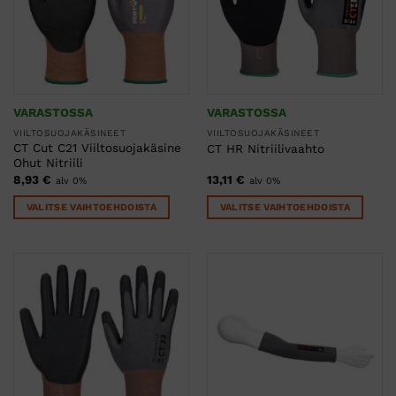
tehdä
tehdä
valinnat
valinnat
tuotteen
tuotteen
sivulla.
sivulla.
VARASTOSSA
VARASTOSSA
VIILTOSUOJAKÄSINEET
VIILTOSUOJAKÄSINEET
CT Cut C21 Viiltosuojakäsine
CT HR Nitriilivaahto
Ohut Nitriili
8,93
€
13,11
€
alv 0%
alv 0%
VALITSE VAIHTOEHDOISTA
VALITSE VAIHTOEHDOISTA
Tällä
Tällä
tuotteella
tuotteella
on
on
useampi
useampi
muunnelma.
muunnelma.
Voit
Voit
tehdä
tehdä
valinnat
valinnat
tuotteen
tuotteen
sivulla.
sivulla.