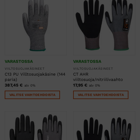
useampi
useampi
muunnelma.
muunnelma.
Voit
Voit
tehdä
tehdä
valinnat
valinnat
tuotteen
tuotteen
sivulla.
sivulla.
VARASTOSSA
VARASTOSSA
VIILTOSUOJAKÄSINEET
VIILTOSUOJAKÄSINEET
C13 PU Villtosuojakäsine (144
CT AHR
paria)
viiltosuoja/nitriilivaahto
387,45
€
17,95
€
alv 0%
alv 0%
VALITSE VAIHTOEHDOISTA
VALITSE VAIHTOEHDOISTA
Tällä
Tällä
tuotteella
tuotteella
on
on
useampi
useampi
muunnelma.
muunnelma.
Voit
Voit