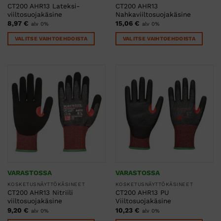
CT200 AHR13 Lateksi-
CT200 AHR13
viiltosuojakäsine
Nahkaviiltosuojakäsine
8,97
€
15,06
€
alv 0%
alv 0%
VALITSE VAIHTOEHDOISTA
VALITSE VAIHTOEHDOISTA
Tällä
Tällä
tuotteella
tuotteella
on
on
useampi
useampi
muunnelma.
muunnelma.
Voit
Voit
tehdä
tehdä
valinnat
valinnat
tuotteen
tuotteen
sivulla.
sivulla.
VARASTOSSA
VARASTOSSA
KOSKETUSNÄYTTÖKÄSINEET
KOSKETUSNÄYTTÖKÄSINEET
CT200 AHR13 Nitriili
CT200 AHR13 PU
viiltosuojakäsine
Viiltosuojakäsine
9,20
€
10,23
€
alv 0%
alv 0%