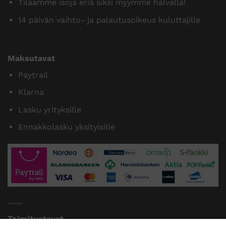
Tilaamme isoja eriä siksi myymme halvalla!
14 päivän vaihto- ja palautusoikeus kuluttajille
Maksutavat
Paytrail
Klarna
Lasku yrityksille
Ennakkolasku yksityisille
Toimitustavat