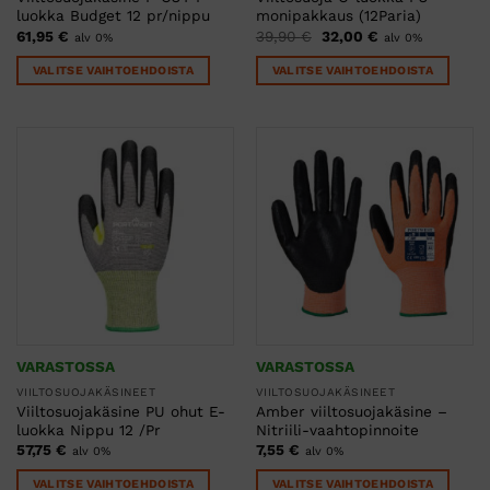
luokka Budget 12 pr/nippu
monipakkaus (12Paria)
Alkuperäinen
Nykyinen
61,95
€
39,90
€
32,00
€
alv 0%
alv 0%
hinta
hinta
oli:
on:
VALITSE VAIHTOEHDOISTA
VALITSE VAIHTOEHDOISTA
39,90 €.
32,00 €.
Tällä
Tällä
tuotteella
tuotteella
on
on
useampi
useampi
muunnelma.
muunnelma.
Voit
Voit
tehdä
tehdä
valinnat
valinnat
tuotteen
tuotteen
sivulla.
sivulla.
VARASTOSSA
VARASTOSSA
VIILTOSUOJAKÄSINEET
VIILTOSUOJAKÄSINEET
Viiltosuojakäsine PU ohut E-
Amber viiltosuojakäsine –
luokka Nippu 12 /Pr
Nitriili-vaahtopinnoite
57,75
€
7,55
€
alv 0%
alv 0%
VALITSE VAIHTOEHDOISTA
VALITSE VAIHTOEHDOISTA