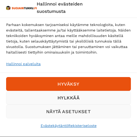
Hallinnoi evästeiden
Posti
suostumusta
Matkahuolto
Parhaan kokemuksen tarjoamiseksi käytämme teknologioita, kuten
Postnord
evästeitä, tallentaaksemme ja/tai käyttääksemme laitetietoja. Näiden
tekniikoiden hyväksyminen antaa meille mahdollisuuden käsitellä
tietoja, kuten selauskäyttäytymistä tai yksilöllisiä tunnuksia tällä
sivustolla. Suostumuksen jättäminen tai peruuttaminen voi vaikuttaa
Tilaa uutiskirje ja saat erikoisalennuksia
haitallisesti tiettyihin ominaisuuksiin ja toimintoihin.
sähköpostiisi
Hallinnoi palveluita
HYVÄKSY
HYLKKÄÄ
NÄYTÄ ASETUKSET
Evästekäytäntö
Rekisteriseloste