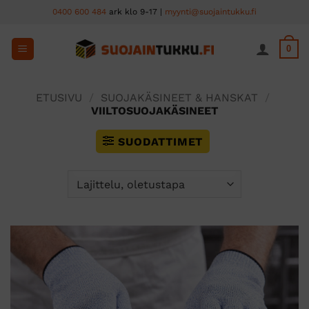
Skip
0400 600 484
ark klo 9-17 |
myynti@suojaintukku.fi
to
content
0
ETUSIVU
/
SUOJAKÄSINEET & HANSKAT
/
VIILTOSUOJAKÄSINEET
SUODATTIMET