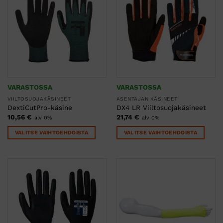
muunnelma.
muunnelma.
Voit
Voit
tehdä
tehdä
valinnat
valinnat
tuotteen
tuotteen
sivulla.
sivulla.
VARASTOSSA
VARASTOSSA
VIILTOSUOJAKÄSINEET
ASENTAJAN KÄSINEET
DextiCutPro-käsine
DX4 LR Viiltosuojakäsineet
10,56
€
21,74
€
alv 0%
alv 0%
VALITSE VAIHTOEHDOISTA
VALITSE VAIHTOEHDOISTA
Tällä
Tällä
tuotteella
tuotteella
on
on
useampi
useampi
muunnelma.
muunnelma.
Voit
Voit
tehdä
tehdä
valinnat
valinnat