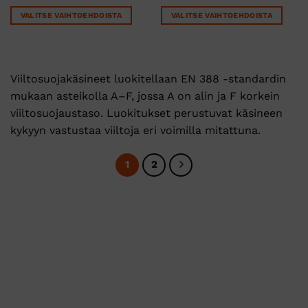
VALITSE VAIHTOEHDOISTA
VALITSE VAIHTOEHDOISTA
Tällä
Tällä
tuotteella
tuotteella
on
on
useampi
useampi
Viiltosuojakäsineet luokitellaan EN 388 -standardin
muunnelma.
muunnelma.
mukaan asteikolla A–F, jossa A on alin ja F korkein
Voit
Voit
viiltosuojaustaso. Luokitukset perustuvat käsineen
tehdä
tehdä
kykyyn vastustaa viiltoja eri voimilla mitattuna.
valinnat
valinnat
tuotteen
tuotteen
sivulla.
sivulla.
1
2