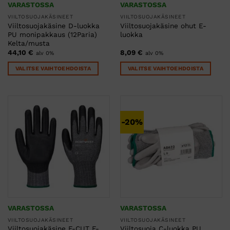
VARASTOSSA
VARASTOSSA
VIILTOSUOJAKÄSINEET
VIILTOSUOJAKÄSINEET
Viiltosuojakäsine D-luokka
Viiltosuojakäsine ohut E-
PU monipakkaus (12Paria)
luokka
Kelta/musta
44,10
€
8,09
€
alv 0%
alv 0%
VALITSE VAIHTOEHDOISTA
VALITSE VAIHTOEHDOISTA
Tällä
Tällä
tuotteella
tuotteella
on
on
useampi
useampi
-20%
muunnelma.
muunnelma.
Voit
Voit
tehdä
tehdä
valinnat
valinnat
tuotteen
tuotteen
sivulla.
sivulla.
VARASTOSSA
VARASTOSSA
VIILTOSUOJAKÄSINEET
VIILTOSUOJAKÄSINEET
Viiltosuojakäsine F-CUT F-
Viiltosuoja C-luokka PU