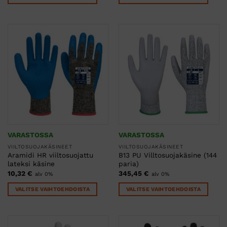
Tällä
Tällä
tuotteella
tuotteella
on
on
useampi
useampi
muunnelma.
muunnelma.
Voit
Voit
tehdä
tehdä
valinnat
valinnat
tuotteen
tuotteen
sivulla.
sivulla.
VARASTOSSA
VARASTOSSA
VIILTOSUOJAKÄSINEET
VIILTOSUOJAKÄSINEET
Aramidi HR viiltosuojattu
B13 PU Villtosuojakäsine (144
lateksi käsine
paria)
10,32
€
345,45
€
alv 0%
alv 0%
VALITSE VAIHTOEHDOISTA
VALITSE VAIHTOEHDOISTA
Tällä
Tällä
tuotteella
tuotteella
on
on