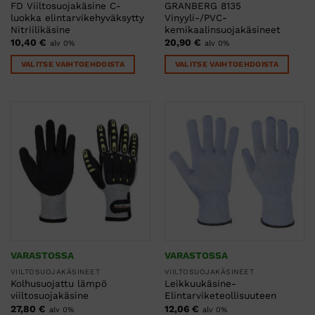
FD Viiltosuojakäsine C-
GRANBERG 8135
luokka elintarvikehyväksytty
Vinyyli-/PVC-
Nitriilikäsine
kemikaalinsuojakäsineet
10,40
€
20,90
€
alv 0%
alv 0%
VALITSE VAIHTOEHDOISTA
VALITSE VAIHTOEHDOISTA
Tällä
Tällä
tuotteella
tuotteella
on
on
useampi
useampi
muunnelma.
muunnelma.
Voit
Voit
tehdä
tehdä
valinnat
valinnat
tuotteen
tuotteen
sivulla.
sivulla.
VARASTOSSA
VARASTOSSA
VIILTOSUOJAKÄSINEET
VIILTOSUOJAKÄSINEET
Kolhusuojattu lämpö
Leikkuukäsine-
viiltosuojakäsine
Elintarviketeollisuuteen
27,80
€
12,06
€
alv 0%
alv 0%