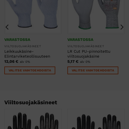
VARASTOSSA
VARASTOSSA
VIILTOSUOJAKÄSINEET
VIILTOSUOJAKÄSINEET
Leikkuukäsine-
LR Cut PU-pinnoitettu
Elintarviketeollisuuteen
viiltosuojakäsine
12,06
€
5,17
€
alv 0%
alv 0%
VALITSE VAIHTOEHDOISTA
VALITSE VAIHTOEHDOISTA
Tällä
Tällä
tuotteella
tuotteella
on
on
useampi
useampi
muunnelma.
muunnelma.
Viiltosuojakäsineet
Voit
Voit
tehdä
tehdä
valinnat
valinnat
tuotteen
tuotteen