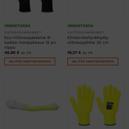
tuotteen
tuotteen
sivulla.
sivulla.
VARASTOSSA
VARASTOSSA
VIILTOSUOJAKÄSINEET
VIILTOSUOJAKÄSINEET
Eco-Viiltosuojakäsine B-
Elintarvikehyväksytty
luokka monipakkaus 12 pr/
viiltosuojahiha 35 cm
nippu
40,90
€
19,27
€
alv 0%
alv 0%
VALITSE VAIHTOEHDOISTA
VALITSE VAIHTOEHDOISTA
Tällä
Tällä
tuotteella
tuotteella
on
on
useampi
useampi
muunnelma.
muunnelma.
Voit
Voit
tehdä
tehdä
valinnat
valinnat
tuotteen
tuotteen
sivulla.
sivulla.