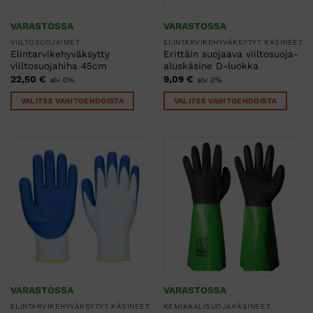
VARASTOSSA
VARASTOSSA
VIILTOSUOJAIMET
ELINTARVIKEHYVÄKSYTYT KÄSINEET
Elintarvikehyväksytty
Erittäin suojaava viiltosuoja-
viiltosuojahiha 45cm
aluskäsine D-luokka
22,50
€
9,09
€
alv 0%
alv 0%
VALITSE VAIHTOEHDOISTA
VALITSE VAIHTOEHDOISTA
Tällä
Tällä
tuotteella
tuotteella
on
on
useampi
useampi
muunnelma.
muunnelma.
Voit
Voit
tehdä
tehdä
valinnat
valinnat
tuotteen
tuotteen
sivulla.
sivulla.
VARASTOSSA
VARASTOSSA
ELINTARVIKEHYVÄKSYTYT KÄSINEET
KEMIKAALISUOJAKÄSINEET