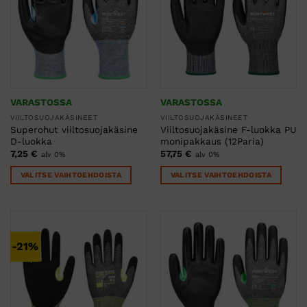
sivulla.
sivulla.
VARASTOSSA
VARASTOSSA
VIILTOSUOJAKÄSINEET
VIILTOSUOJAKÄSINEET
Superohut viiltosuojakäsine
Viiltosuojakäsine F-luokka PU
D-luokka
monipakkaus (12Paria)
7,25
€
57,75
€
alv 0%
alv 0%
VALITSE VAIHTOEHDOISTA
VALITSE VAIHTOEHDOISTA
Tällä
Tällä
tuotteella
tuotteella
on
on
useampi
useampi
-21%
muunnelma.
muunnelma.
Voit
Voit
tehdä
tehdä
valinnat
valinnat
tuotteen
tuotteen