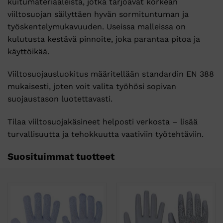
kuitumateriaaleista, jotka tarjoavat korkean
viiltosuojan säilyttäen hyvän sormituntuman ja
työskentelymukavuuden. Useissa malleissa on
kulutusta kestävä pinnoite, joka parantaa pitoa ja
käyttöikää.
Viiltosuojausluokitus määritellään standardin
EN 388
mukaisesti, joten voit valita työhösi sopivan
suojaustason luotettavasti.
Tilaa viiltosuojakäsineet helposti verkosta – lisää
turvallisuutta ja tehokkuutta vaativiin työtehtäviin.
Suosituimmat tuotteet