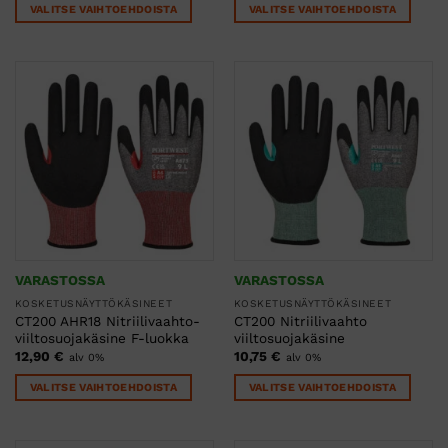
VALITSE VAIHTOEHDOISTA
VALITSE VAIHTOEHDOISTA
Tällä
Tällä
tuotteella
tuotteella
on
on
useampi
useampi
muunnelma.
muunnelma.
Voit
Voit
tehdä
tehdä
valinnat
valinnat
tuotteen
tuotteen
sivulla.
sivulla.
VARASTOSSA
VARASTOSSA
KOSKETUSNÄYTTÖKÄSINEET
KOSKETUSNÄYTTÖKÄSINEET
CT200 AHR18 Nitriilivaahto-
CT200 Nitriilivaahto
viiltosuojakäsine F-luokka
viiltosuojakäsine
12,90
€
10,75
€
alv 0%
alv 0%
VALITSE VAIHTOEHDOISTA
VALITSE VAIHTOEHDOISTA
Tällä
Tällä
tuotteella
tuotteella