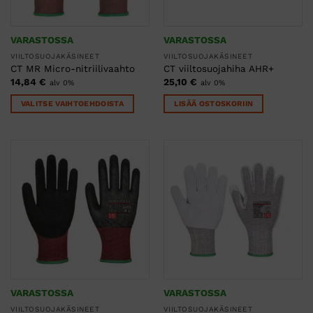
VARASTOSSA
VARASTOSSA
VIILTOSUOJAKÄSINEET
VIILTOSUOJAKÄSINEET
CT MR Micro-nitriilivaahto
CT viiltosuojahiha AHR+
14,84
€
25,10
€
alv 0%
alv 0%
VALITSE VAIHTOEHDOISTA
LISÄÄ OSTOSKORIIN
Tällä
tuotteella
on
useampi
muunnelma.
Voit
tehdä
valinnat
tuotteen
sivulla.
VARASTOSSA
VARASTOSSA
VIILTOSUOJAKÄSINEET
VIILTOSUOJAKÄSINEET