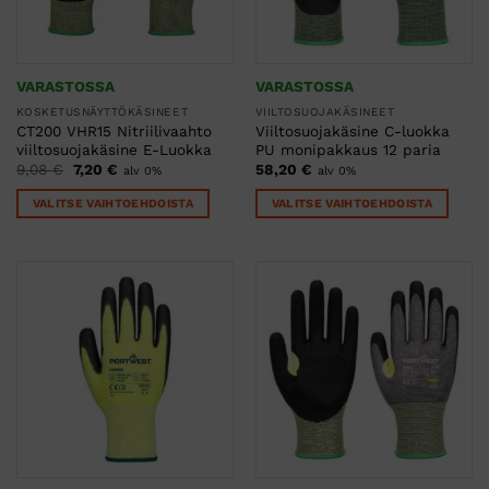
sivulla.
sivulla.
VARASTOSSA
VARASTOSSA
KOSKETUSNÄYTTÖKÄSINEET
VIILTOSUOJAKÄSINEET
CT200 VHR15 Nitriilivaahto
Viiltosuojakäsine C-luokka
viiltosuojakäsine E-Luokka
PU monipakkaus 12 paria
Alkuperäinen
Nykyinen
9,08
€
7,20
€
58,20
€
alv 0%
alv 0%
hinta
hinta
oli:
on:
VALITSE VAIHTOEHDOISTA
VALITSE VAIHTOEHDOISTA
9,08 €.
7,20 €.
Tällä
Tällä
tuotteella
tuotteella
on
on
useampi
useampi
muunnelma.
muunnelma.
Voit
Voit
tehdä
tehdä
valinnat
valinnat
tuotteen
tuotteen
sivulla.
sivulla.