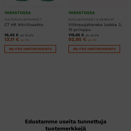
VARASTOSSA
VARASTOSSA
VIILTOSUOJAKÄSINEET
SUOJAKÄSINEET & HANSKAT
Viiltosuojahanska luokka 3,
CT HR Nitriilivaahto
10 pr/nippu
16,45
€
116,65
€
alv 25,5%
alv 25,5%
13,11
€
92,95
€
alv 0%
alv 0%
VALITSE VAIHTOEHDOISTA
VALITSE VAIHTOEHDOISTA
Tällä
Tällä
tuotteella
tuotteella
on
on
useampi
useampi
muunnelma.
muunnelma.
Voit
Voit
tehdä
tehdä
valinnat
valinnat
tuotteen
tuotteen
sivulla.
sivulla.
Edustamme useita tunnettuja
tuotemerkkejä