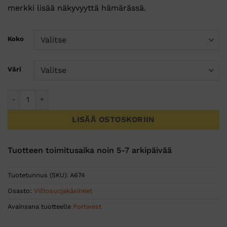
merkki lisää näkyvyyttä hämärässä.
Koko
Väri
CT200 AHR13 Nahkaviiltosuojakäsine määrä
LISÄÄ OSTOSKORIIN
Tuotteen toimitusaika noin 5-7 arkipäivää
Tuotetunnus (SKU):
A674
Osasto:
Viiltosuojakäsineet
Avainsana tuotteelle
Portwest