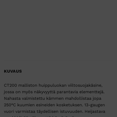
KUVAUS
CT200 malliston huippuluokan viiltosuojakäsine,
jossa on myös näkyvyyttä parantavia elementtejä.
Nahasta valmistettu kämmen mahdollistaa jopa
250°C kuumien esineiden kosketuksen. 13-gaugen
vuori varmistaa täydellisen istuvuuden. Heijastava