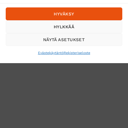
Postnord
HYVÄKSY
Tilaa uutiskirje ja saat erikoisalennuksia
HYLKKÄÄ
sähköpostiisi
NÄYTÄ ASETUKSET
Evästekäytäntö
Rekisteriseloste
VERKKOKAUPAN TOIMITUSEHDOT
TUOTEPALAUTUS
TÖIHIN SUOJAINTUKKUUN?
REKISTERISELOSTE
EVÄSTEKÄYTÄNTÖ (EU)
MUUTA EVÄSTEASETUKSIA