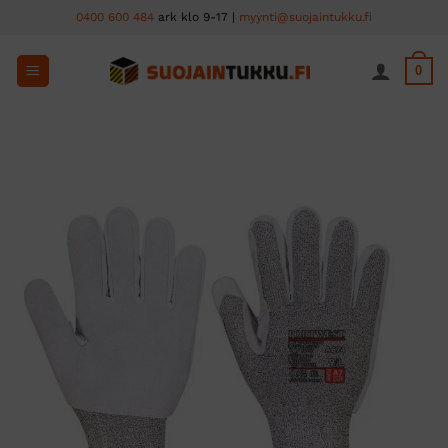
Skip
0400 600 484
ark klo 9-17 |
myynti@suojaintukku.fi
to
content
0