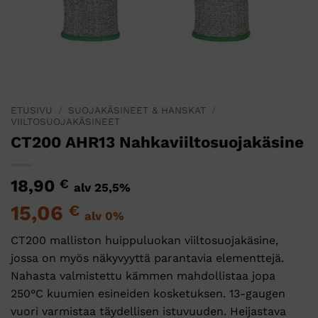
ETUSIVU
/
SUOJAKÄSINEET & HANSKAT
/
VIILTOSUOJAKÄSINEET
CT200 AHR13 Nahkaviiltosuojakäsine
18,90
€
alv 25,5%
15,06
€
alv 0%
CT200 malliston huippuluokan viiltosuojakäsine,
jossa on myös näkyvyyttä parantavia elementtejä.
Nahasta valmistettu kämmen mahdollistaa jopa
250°C kuumien esineiden kosketuksen. 13-gaugen
vuori varmistaa täydellisen istuvuuden. Heijastava