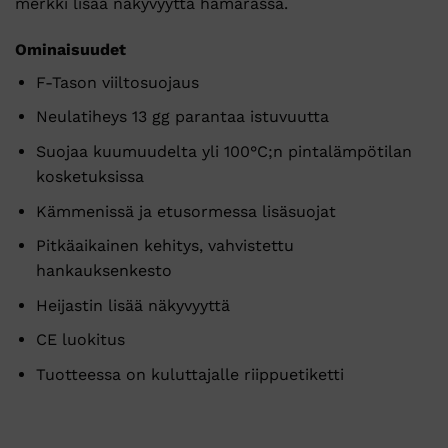
merkki lisää näkyvyyttä hämärässä.
Ominaisuudet
F-Tason viiltosuojaus
Neulatiheys 13 gg parantaa istuvuutta
Suojaa kuumuudelta yli 100°C;n pintalämpötilan
kosketuksissa
Kämmenissä ja etusormessa lisäsuojat
Pitkäaikainen kehitys, vahvistettu
hankauksenkesto
Heijastin lisää näkyvyyttä
CE luokitus
Tuotteessa on kuluttajalle riippuetiketti