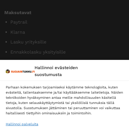
Maksutavat
Paytrail
Klarna
Lasku yrityksille
Ennakkolasku yksityisille
Hallinnoi evästeiden
suostumusta
Parhaan kokemuksen tarjoamiseksi käytämme teknologioita, kuten
evästeitä, tallentaaksemme ja/tai käyttääksemme laitetietoja. Näiden
tekniikoiden hyväksyminen antaa meille mahdollisuuden käsitellä
tietoja, kuten selauskäyttäytymistä tai yksilöllisiä tunnuksia tällä
Toimitustavat
sivustolla. Suostumuksen jättäminen tai peruuttaminen voi vaikuttaa
Posti
haitallisesti tiettyihin ominaisuuksiin ja toimintoihin.
Matkahuolto
Hallinnoi palveluita