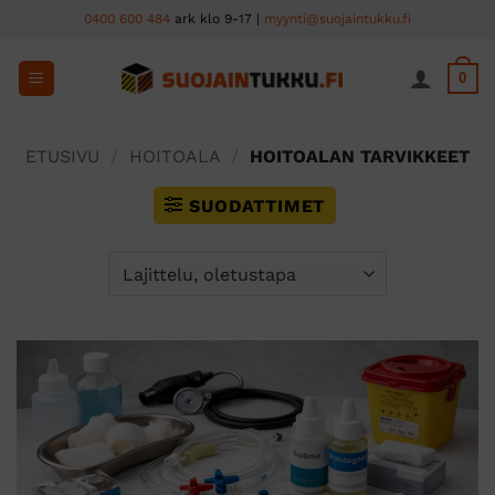
Skip
0400 600 484
ark klo 9-17 |
myynti@suojaintukku.fi
to
content
0
ETUSIVU
/
HOITOALA
/
HOITOALAN TARVIKKEET
SUODATTIMET