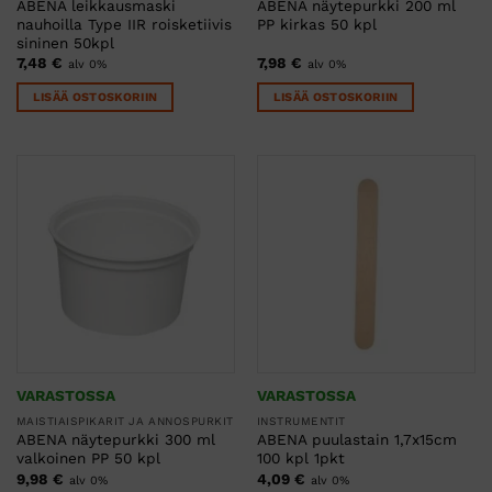
ABENA leikkausmaski
ABENA näytepurkki 200 ml
nauhoilla Type IIR roisketiivis
PP kirkas 50 kpl
sininen 50kpl
7,48
€
7,98
€
alv 0%
alv 0%
LISÄÄ OSTOSKORIIN
LISÄÄ OSTOSKORIIN
VARASTOSSA
VARASTOSSA
MAISTIAISPIKARIT JA ANNOSPURKIT
INSTRUMENTIT
ABENA näytepurkki 300 ml
ABENA puulastain 1,7x15cm
valkoinen PP 50 kpl
100 kpl 1pkt
9,98
€
4,09
€
alv 0%
alv 0%