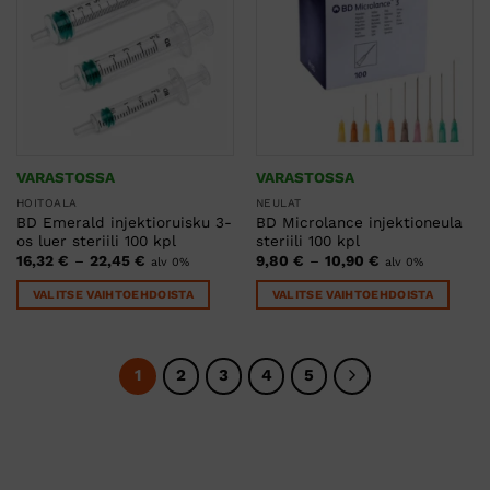
VARASTOSSA
VARASTOSSA
HOITOALA
NEULAT
BD Emerald injektioruisku 3-
BD Microlance injektioneula
os luer steriili 100 kpl
steriili 100 kpl
Hintaluokka:
Hintaluokka:
16,32
€
–
22,45
€
9,80
€
–
10,90
€
alv 0%
alv 0%
16,32 €
9,80 €
-
-
VALITSE VAIHTOEHDOISTA
VALITSE VAIHTOEHDOISTA
22,45 €
10,90 €
Tällä
Tällä
tuotteella
tuotteella
on
on
1
2
3
4
5
useampi
useampi
muunnelma.
muunnelma.
Voit
Voit
tehdä
tehdä
valinnat
valinnat