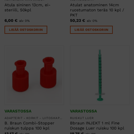
Atula sininen 13cm, ei-
Atulat anatominen 14cm
steriili, 50kpl
ruostumaton teräs 10 kpl /
PKT
6,00
€
50,23
€
alv 0%
alv 0%
LISÄÄ OSTOSKORIIN
LISÄÄ OSTOSKORIIN
VARASTOSSA
VARASTOSSA
ADAPTERIT - KORKIT - LIITOSKAPPALEET
RUISKUT LUER
B. Braun Combi-Stopper
Bbraun INJEKT 1 ml Fine
ruiskun tulppa 100 kpl
Dosage Luer ruisku 100 kpl
13,17
€
18,75
€