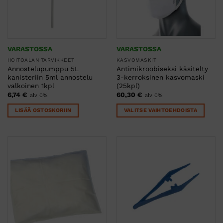
VARASTOSSA
VARASTOSSA
HOITOALAN TARVIKKEET
KASVOMASKIT
Annostelupumppu 5L
Antimikroobiseksi käsitelty
kanisteriin 5ml annostelu
3-kerroksinen kasvomaski
valkoinen 1kpl
(25kpl)
6,74
€
60,30
€
alv 0%
alv 0%
LISÄÄ OSTOSKORIIN
VALITSE VAIHTOEHDOISTA
Tällä
tuotteella
on
useampi
muunnelma.
Voit
tehdä
valinnat
tuotteen
sivulla.