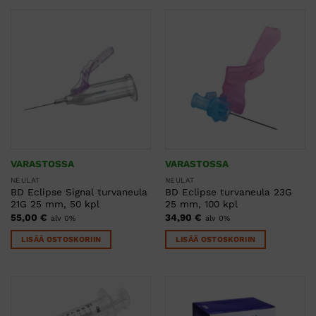
tuotteella
tuotteella
on
on
useampi
useampi
muunnelma.
muunnelma.
Voit
Voit
tehdä
tehdä
valinnat
valinnat
tuotteen
tuotteen
sivulla.
sivulla.
VARASTOSSA
VARASTOSSA
NEULAT
NEULAT
BD Eclipse Signal turvaneula
BD Eclipse turvaneula 23G
21G 25 mm, 50 kpl
25 mm, 100 kpl
55,00
€
34,90
€
alv 0%
alv 0%
LISÄÄ OSTOSKORIIN
LISÄÄ OSTOSKORIIN