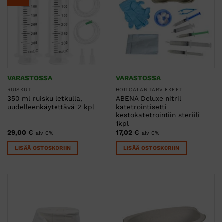
Voit
tehdä
valinnat
tuotteen
sivulla.
VARASTOSSA
VARASTOSSA
RUISKUT
HOITOALAN TARVIKKEET
350 ml ruisku letkulla,
ABENA Deluxe nitril
uudelleenkäytettävä 2 kpl
katetrointisetti
kestokatetrointiin steriili
1kpl
29,00
€
17,02
€
alv 0%
alv 0%
LISÄÄ OSTOSKORIIN
LISÄÄ OSTOSKORIIN