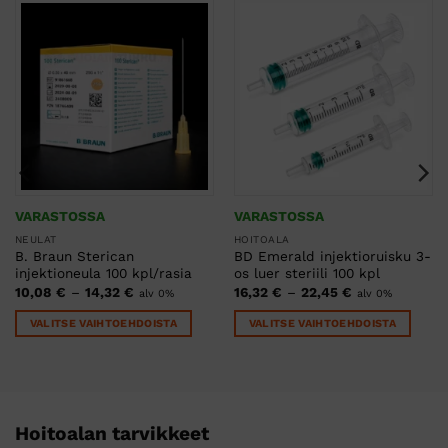
VARASTOSSA
VARASTOSSA
NEULAT
HOITOALA
B. Braun Sterican
BD Emerald injektioruisku 3-
injektioneula 100 kpl/rasia
os luer steriili 100 kpl
Hintaluokka:
Hintaluokka:
10,08
€
–
14,32
€
16,32
€
–
22,45
€
alv 0%
alv 0%
10,08 €
16,32 €
-
-
VALITSE VAIHTOEHDOISTA
VALITSE VAIHTOEHDOISTA
14,32 €
22,45 €
Tällä
Tällä
tuotteella
tuotteella
on
on
useampi
useampi
muunnelma.
muunnelma.
Hoitoalan tarvikkeet