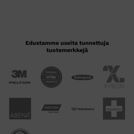
tuotteen
tuotteen
sivulla.
sivulla.
Edustamme useita tunnettuja
tuotemerkkejä