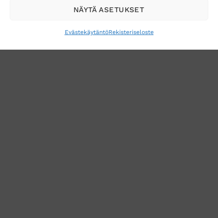
NÄYTÄ ASETUKSET
Evästekäytäntö
Rekisteriseloste
VERKKOKAUPAN TOIMITUSEHDOT
TUOTEPALAUTUS
TÖIHIN SUOJAINTUKKUUN?
REKISTERISELOSTE
EVÄSTEKÄYTÄNTÖ (EU)
MUUTA EVÄSTEASETUKSIA
Copyright 2026 ©
Suojaintukku