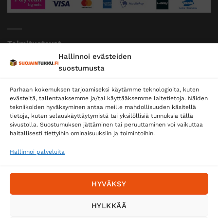
Toimitustavat
Hallinnoi evästeiden
Posti
suostumusta
Matkahuolto
Parhaan kokemuksen tarjoamiseksi käytämme teknologioita, kuten
Postnord
evästeitä, tallentaaksemme ja/tai käyttääksemme laitetietoja. Näiden
tekniikoiden hyväksyminen antaa meille mahdollisuuden käsitellä
tietoja, kuten selauskäyttäytymistä tai yksilöllisiä tunnuksia tällä
sivustolla. Suostumuksen jättäminen tai peruuttaminen voi vaikuttaa
Tilaa uutiskirje ja saat erikoisalennuksia
haitallisesti tiettyihin ominaisuuksiin ja toimintoihin.
sähköpostiisi
Hallinnoi palveluita
HYVÄKSY
HYLKKÄÄ