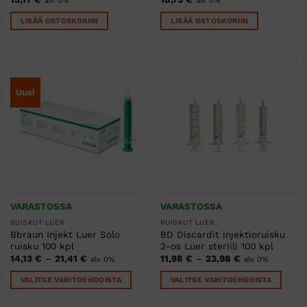
alv 0%
alv 0%
LISÄÄ OSTOSKORIIN
LISÄÄ OSTOSKORIIN
Uusi
VARASTOSSA
VARASTOSSA
RUISKUT LUER
RUISKUT LUER
Bbraun Injekt Luer Solo
BD Discardit injektioruisku
ruisku 100 kpl
2-os Luer steriili 100 kpl
Hintaluokka:
Hintaluokka:
14,13
€
–
21,41
€
11,98
€
–
23,98
€
alv 0%
alv 0%
14,13 €
11,98 €
-
-
VALITSE VAIHTOEHDOISTA
VALITSE VAIHTOEHDOISTA
21,41 €
23,98 €
Tällä
Tällä