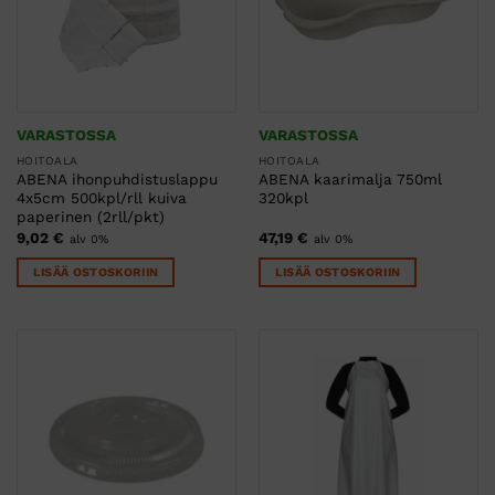
VARASTOSSA
VARASTOSSA
HOITOALA
HOITOALA
ABENA ihonpuhdistuslappu
ABENA kaarimalja 750ml
4x5cm 500kpl/rll kuiva
320kpl
paperinen (2rll/pkt)
9,02
€
47,19
€
alv 0%
alv 0%
LISÄÄ OSTOSKORIIN
LISÄÄ OSTOSKORIIN