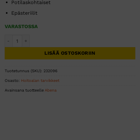
Potilaskohtaiset
Epästeriilit
VARASTOSSA
ABENA kynsisakset käyrät 10cm potilaskohtaiset 10kpl määr
LISÄÄ OSTOSKORIIN
Tuotetunnus (SKU):
232096
Osasto:
Hoitoalan tarvikkeet
Avainsana tuotteelle
Abena