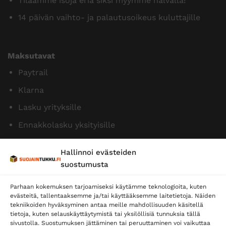
Tilaamme isoja eriä siksi myymme halvalla!
14 päivän vaihto- ja palautusoikeus kuluttajille
Maksutavat
Paytrail
Klarna
Lasku yrityksille
Ennakkolasku yksityisille
Hallinnoi evästeiden
suostumusta
Parhaan kokemuksen tarjoamiseksi käytämme teknologioita, kuten
evästeitä, tallentaaksemme ja/tai käyttääksemme laitetietoja. Näiden
tekniikoiden hyväksyminen antaa meille mahdollisuuden käsitellä
tietoja, kuten selauskäyttäytymistä tai yksilöllisiä tunnuksia tällä
Toimitustavat
sivustolla. Suostumuksen jättäminen tai peruuttaminen voi vaikuttaa