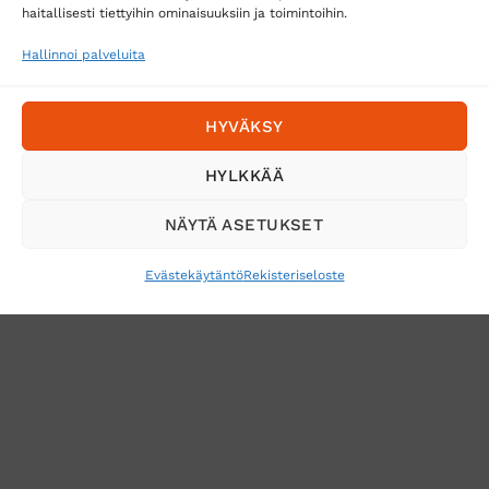
Posti
haitallisesti tiettyihin ominaisuuksiin ja toimintoihin.
Matkahuolto
Hallinnoi palveluita
Postnord
HYVÄKSY
Tilaa uutiskirje ja saat erikoisalennuksia
HYLKKÄÄ
sähköpostiisi
NÄYTÄ ASETUKSET
Evästekäytäntö
Rekisteriseloste