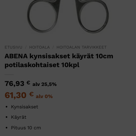
ETUSIVU
/
HOITOALA
/
HOITOALAN TARVIKKEET
ABENA kynsisakset käyrät 10cm
potilaskohtaiset 10kpl
76,93
€
alv 25,5%
61,30
€
alv 0%
Kynsisakset
Käyrät
Pituus 10 cm