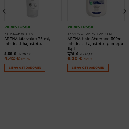
VARASTOSSA
VARASTOSSA
HENKILÖHYGIENIA
SHAMPOOT JA HOITOAINEET
ABENA käsivoide 75 ml,
ABENA Hair Shampoo 500ml
miedosti hajustettu
miedosti hajustettu pumppu
1kpl
5,55
€
7,78
€
alv 25,5%
alv 25,5%
4,42
€
6,20
€
alv 0%
alv 0%
LISÄÄ OSTOSKORIIN
LISÄÄ OSTOSKORIIN