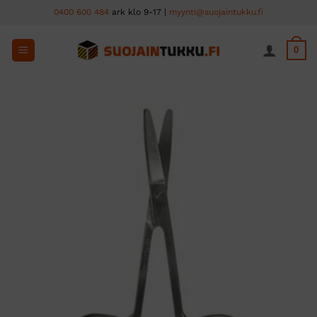
Skip
0400 600 484
ark klo 9-17 |
myynti@suojaintukku.fi
to
content
0