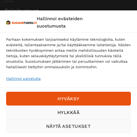
Toimitustavat
Hallinnoi evästeiden
Posti
suostumusta
Matkahuolto
Parhaan kokemuksen tarjoamiseksi käytämme teknologioita, kuten
Postnord
evästeitä, tallentaaksemme ja/tai käyttääksemme laitetietoja. Näiden
tekniikoiden hyväksyminen antaa meille mahdollisuuden käsitellä
tietoja, kuten selauskäyttäytymistä tai yksilöllisiä tunnuksia tällä
sivustolla. Suostumuksen jättäminen tai peruuttaminen voi vaikuttaa
Tilaa uutiskirje ja saat erikoisalennuksia
haitallisesti tiettyihin ominaisuuksiin ja toimintoihin.
sähköpostiisi
Hallinnoi palveluita
HYVÄKSY
HYLKKÄÄ
NÄYTÄ ASETUKSET