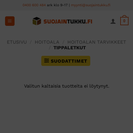
Skip
0400 600 484
ark klo 9-17 |
myynti@suojaintukku.fi
to
content
0
ETUSIVU
/
HOITOALA
/
HOITOALAN TARVIKKEET
/
TIPPALETKUT
SUODATTIMET
Valitun kaltaisia tuotteita ei löytynyt.