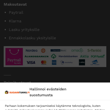
Maksutavat
Paytrail
Klarna
Lasku yrityksille
Ennakkolasku yksityisille
Toimitustavat
Hallinnoi evästeiden
Posti
suostumusta
Matkahuolto
Parhaan kokemuksen tarjoamiseksi käytämme teknologioita, kuten
Postnord