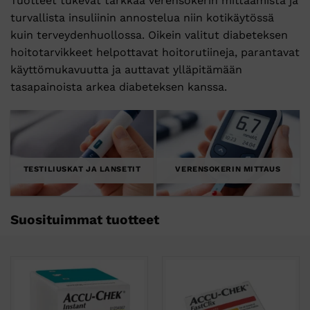
Tuotteet tukevat tarkkaa verensokerin mittaamista ja
turvallista insuliinin annostelua niin kotikäytössä
kuin terveydenhuollossa. Oikein valitut diabeteksen
hoitotarvikkeet helpottavat hoitorutiineja, parantavat
käyttömukavuutta ja auttavat ylläpitämään
tasapainoista arkea diabeteksen kanssa.
TESTILIUSKAT JA LANSETIT
VERENSOKERIN MITTAUS
Suosituimmat tuotteet