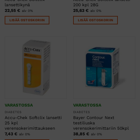
lansettikynä
200 kpl 28G
22,55
€
25,63
€
alv 0%
alv 0%
LISÄÄ OSTOSKORIIN
LISÄÄ OSTOSKORIIN
VARASTOSSA
VARASTOSSA
DIABETES
DIABETES
Accu-Chek Softclix lansetti
Bayer Contour Next
25 kpl
testiliuska
verensokerimittaukseen
verensokerimittariin 50kpl
7,43
€
38,85
€
alv 0%
alv 0%