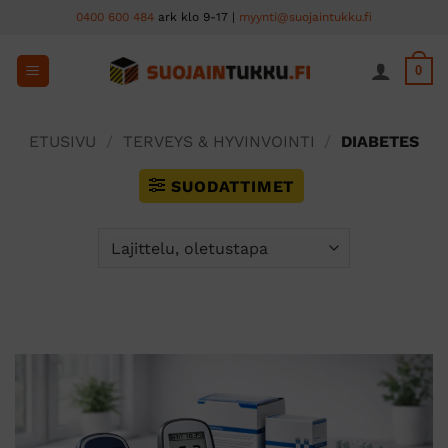
Skip
0400 600 484
ark klo 9-17 |
myynti@suojaintukku.fi
to
content
0
ETUSIVU
/
TERVEYS & HYVINVOINTI
/
DIABETES
SUODATTIMET