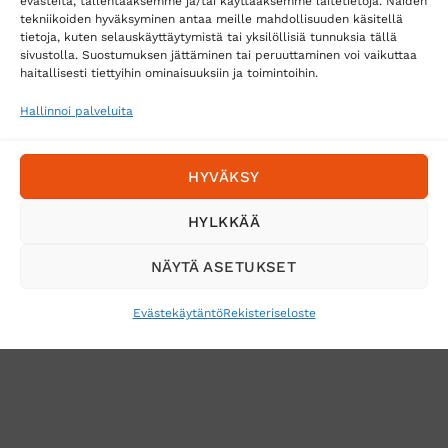
evästeitä, tallentaaksemme ja/tai käyttääksemme laitetietoja. Näiden
tekniikoiden hyväksyminen antaa meille mahdollisuuden käsitellä
tietoja, kuten selauskäyttäytymistä tai yksilöllisiä tunnuksia tällä
sivustolla. Suostumuksen jättäminen tai peruuttaminen voi vaikuttaa
Tilaa uutiskirje ja saat erikoisalennuksia
haitallisesti tiettyihin ominaisuuksiin ja toimintoihin.
sähköpostiisi
Hallinnoi palveluita
HYVÄKSY
HYLKKÄÄ
NÄYTÄ ASETUKSET
Evästekäytäntö
Rekisteriseloste
VERKKOKAUPAN TOIMITUSEHDOT
TUOTEPALAUTUS
TÖIHIN SUOJAINTUKKUUN?
REKISTERISELOSTE
EVÄSTEKÄYTÄNTÖ (EU)
MUUTA EVÄSTEASETUKSIA
Copyright 2026 ©
Suojaintukku