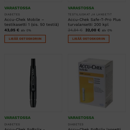
VARASTOSSA
VARASTOSSA
DIABETES
TESTILIUSKAT JA LANSETIT
Accu-Chek Mobile –
Accu-Chek Safe-T-Pro Plus
testikasetti 1 (sis. 50 testiä)
turvalansetti 200 kpl
Alkuperäinen
Nykyinen
43,05
€
34,84
€
32,00
€
alv 0%
alv 0%
hinta
hinta
oli:
on:
LISÄÄ OSTOSKORIIN
LISÄÄ OSTOSKORIIN
34,84 €.
32,00 €.
VARASTOSSA
VARASTOSSA
DIABETES
DIABETES
Accu-Chek Softclix -
Accu-Chek Softclix lansetti