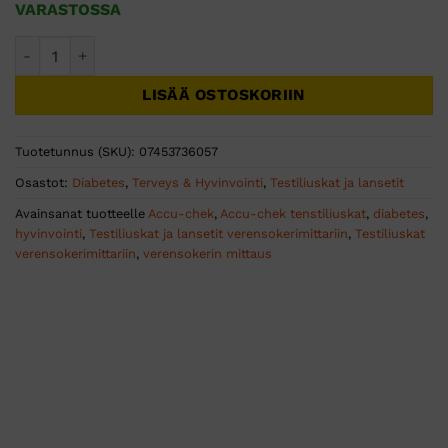
VARASTOSSA
Accu-Chek Guide -testiliuskat 50 kpl määrä
LISÄÄ OSTOSKORIIN
Tuotetunnus (SKU):
07453736057
Osastot:
Diabetes
,
Terveys & Hyvinvointi
,
Testiliuskat ja lansetit
Avainsanat tuotteelle
Accu-chek
,
Accu-chek tenstiliuskat
,
diabetes
,
hyvinvointi
,
Testiliuskat ja lansetit verensokerimittariin
,
Testiliuskat
verensokerimittariin
,
verensokerin mittaus