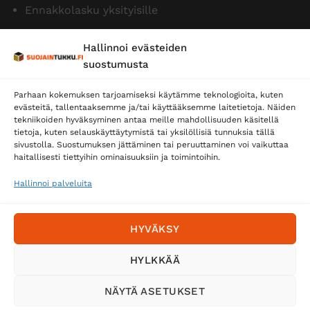
Ennakkolasku yksityisille
Hallinnoi evästeiden
suostumusta
Parhaan kokemuksen tarjoamiseksi käytämme teknologioita, kuten
evästeitä, tallentaaksemme ja/tai käyttääksemme laitetietoja. Näiden
tekniikoiden hyväksyminen antaa meille mahdollisuuden käsitellä
tietoja, kuten selauskäyttäytymistä tai yksilöllisiä tunnuksia tällä
Toimitustavat
sivustolla. Suostumuksen jättäminen tai peruuttaminen voi vaikuttaa
Posti
haitallisesti tiettyihin ominaisuuksiin ja toimintoihin.
Matkahuolto
Hallinnoi palveluita
Postnord
HYVÄKSY
Tilaa uutiskirje ja saat erikoisalennuksia
HYLKKÄÄ
sähköpostiisi
NÄYTÄ ASETUKSET