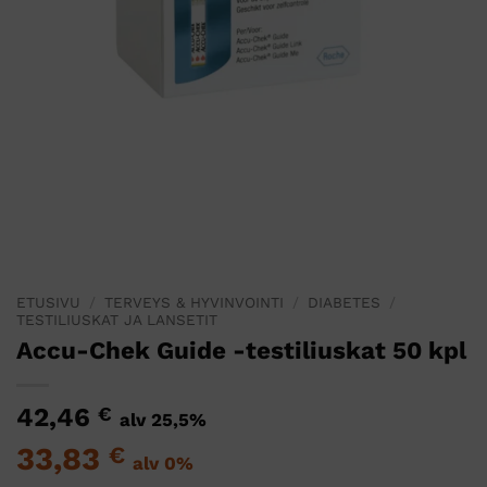
ETUSIVU
/
TERVEYS & HYVINVOINTI
/
DIABETES
/
TESTILIUSKAT JA LANSETIT
Accu-Chek Guide -testiliuskat 50 kpl
42,46
€
alv 25,5%
33,83
€
alv 0%