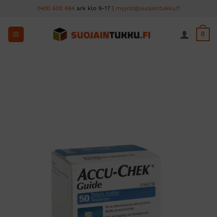
Skip
0400 600 484
ark klo 9-17 |
myynti@suojaintukku.fi
to
content
0