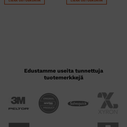
LISÄÄ OSTOSKORIIN
LISÄÄ OSTOSKORIIN
24,77 €.
18,58 €.
Edustamme useita tunnettuja
tuotemerkkejä