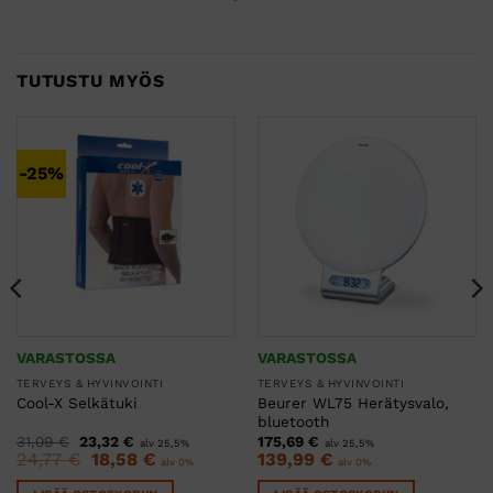
TUTUSTU MYÖS
-25%
VARASTOSSA
VARASTOSSA
TERVEYS & HYVINVOINTI
TERVEYS & HYVINVOINTI
Beurer WL75 Herätysvalo,
Cool-X Selkätuki
bluetooth
Alkuperäinen
Nykyinen
31,09
€
23,32
€
175,69
€
alv 25,5%
alv 25,5%
hinta
hinta
Alkuperäinen
Nykyinen
24,77
€
18,58
€
139,99
€
alv 0%
alv 0%
oli:
on:
hinta
hinta
31,09 €.
23,32 €.
oli:
on: