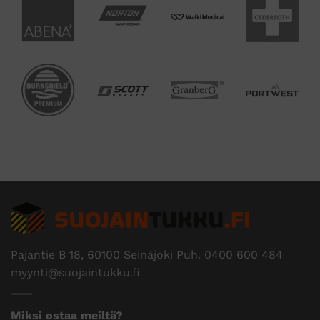
Pajantie B 18, 60100 Seinäjoki Puh.
0400 600 484
myynti@suojaintukku.fi
Miksi ostaa meiltä?