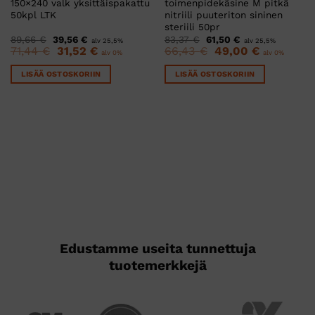
150×240 valk yksittäispakattu
toimenpidekäsine M pitkä
50kpl LTK
nitriili puuteriton sininen
steriili 50pr
Alkuperäinen
Nykyinen
Alkuperäinen
Nykyinen
89,66
€
39,56
€
83,37
€
61,50
€
alv 25,5%
alv 25,5%
hinta
hinta
hinta
hinta
Alkuperäinen
Nykyinen
Alkuperäinen
Nykyinen
71,44
€
31,52
€
66,43
€
49,00
€
alv 0%
alv 0%
oli:
on:
oli:
on:
hinta
hinta
hinta
hinta
89,66 €.
39,56 €.
83,37 €.
61,50 €.
oli:
on:
oli:
on:
LISÄÄ OSTOSKORIIN
LISÄÄ OSTOSKORIIN
71,44 €.
31,52 €.
66,43 €.
49,00 €.
Edustamme useita tunnettuja
tuotemerkkejä