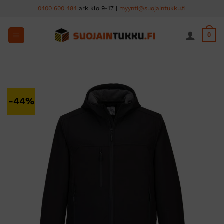
Skip
0400 600 484
ark klo 9-17 |
myynti@suojaintukku.fi
to
content
0
-44%