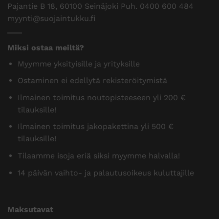
Pajantie B 18, 60100 Seinäjoki Puh.
0400 600 484
myynti@suojaintukku.fi
Miksi ostaa meiltä?
Myymme yksityisille ja yrityksille
Ostaminen ei edellytä rekisteröitymistä
Ilmainen toimitus noutopisteeseen yli 200 €
tilauksille!
Ilmainen toimitus jakopakettina yli 500 €
tilauksille!
Tilaamme isoja eriä siksi myymme halvalla!
14 päivän vaihto- ja palautusoikeus kuluttajille
Maksutavat