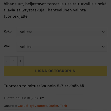
hihansuut, heijastavat tereet ja useita turvallisia sekä
tilavia säilytystaskuja. Ihanteellinen valinta
työntekijälle.
Koko
Väri
KX3 Softshell-huppari määrä
LISÄÄ OSTOSKORIIN
Tuotteen toimitusaika noin 5-7 arkipäivää
Tuotetunnus (SKU):
KX362
Osastot:
Casual-työvaatteet
,
Outlet
,
Takit