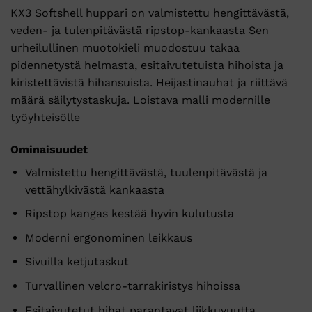
KX3 Softshell huppari on valmistettu hengittävästä,
veden- ja tulenpitävästä ripstop-kankaasta Sen
urheilullinen muotokieli muodostuu takaa
pidennetystä helmasta, esitaivutetuista hihoista ja
kiristettävistä hihansuista. Heijastinauhat ja riittävä
määrä säilytystaskuja. Loistava malli modernille
työyhteisölle
Ominaisuudet
Valmistettu hengittävästä, tuulenpitävästä ja
vettähylkivästä kankaasta
Ripstop kangas kestää hyvin kulutusta
Moderni ergonominen leikkaus
Sivuilla ketjutaskut
Turvallinen velcro-tarrakiristys hihoissa
Esitaivutetut hihat parantavat liikkuvuutta