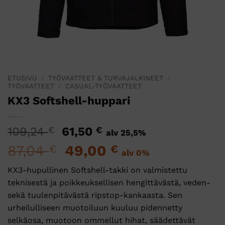
ETUSIVU
/
TYÖVAATTEET & TURVAJALKINEET
/
TYÖVAATTEET
/
CASUAL-TYÖVAATTEET
KX3 Softshell-huppari
Alkuperäinen
Nykyinen
109,24
€
61,50
€
alv 25,5%
hinta
hinta
87,04
Alkuperäinen
49,00
Nykyinen
€
€
alv 0%
oli:
on:
hinta
hinta
109,24 €.
61,50 €.
KX3-hupullinen Softshell-takki on valmistettu
oli:
on:
teknisestä ja poikkeuksellisen hengittävästä, veden-
87,04 €.
49,00 €.
sekä tuulenpitävästä ripstop-kankaasta. Sen
urheilulliseen muotoiluun kuuluu pidennetty
selkäosa, muotoon ommellut hihat, säädettävät