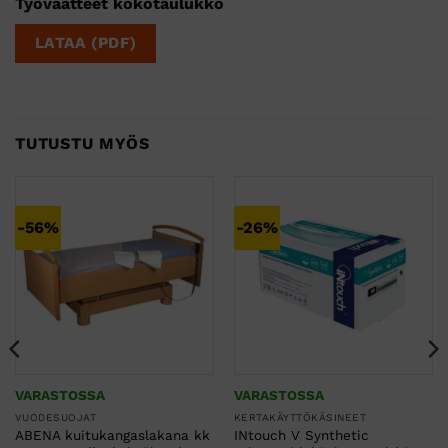
Työvaatteet kokotaulukko
LATAA (PDF)
TUTUSTU MYÖS
-56%
-26%
VARASTOSSA
VARASTOSSA
VUODESUOJAT
KERTAKÄYTTÖKÄSINEET
ABENA kuitukangaslakana kk
INtouch V Synthetic