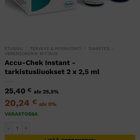
ETUSIVU
/
TERVEYS & HYVINVOINTI
/
DIABETES
/
VERENSOKERIN MITTAUS
Accu-Chek Instant -
tarkistusliuokset 2 x 2,5 ml
25,40
€
alv 25,5%
20,24
€
alv 0%
VARASTOSSA
Accu-Chek Instant -tarkistusliuokset 2 x 2,5 ml määrä