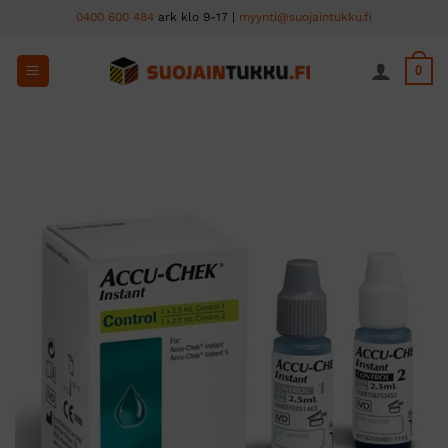
Skip
0400 600 484
ark klo 9-17 |
myynti@suojaintukku.fi
to
content
0