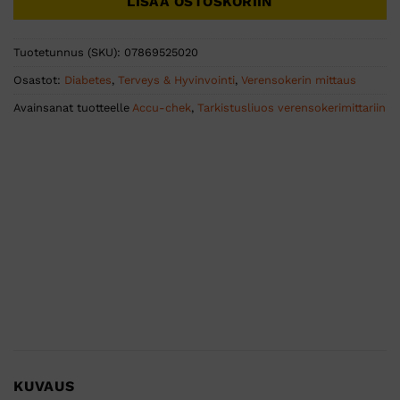
LISÄÄ OSTOSKORIIN
Tuotetunnus (SKU):
07869525020
Osastot:
Diabetes
,
Terveys & Hyvinvointi
,
Verensokerin mittaus
Avainsanat tuotteelle
Accu-chek
,
Tarkistusliuos verensokerimittariin
KUVAUS