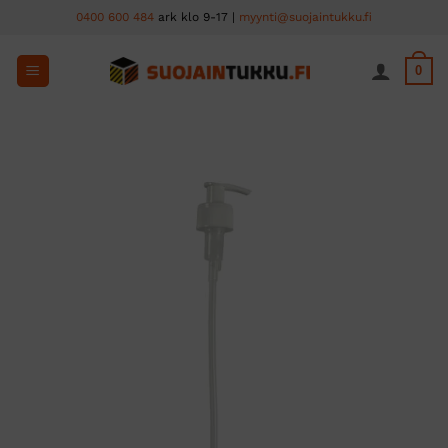
Skip
0400 600 484
ark klo 9-17 |
myynti@suojaintukku.fi
to
content
0