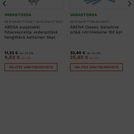
VARASTOSSA
VARASTOSSA
KERTAKÄYTTÖISET SUOJAVAATTEET
KERTAKÄYTTÖKÄSINEET
ABENA suojatakki
ABENA Classic Sensitive
hiharesoreilla vedenpitävä
pitkä nitriilikäsine 150 kpl
hengittävä keltainen 5kpl
11,32
€
32,40
€
alv 25,5%
alv 25,5%
9,02
€
25,82
€
alv 0%
alv 0%
VALITSE VAIHTOEHDOISTA
VALITSE VAIHTOEHDOISTA
Tällä
Tällä
tuotteella
tuotteella
on
on
useampi
useampi
muunnelma.
muunnelma.
Voit
Voit
tehdä
tehdä
valinnat
valinnat
tuotteen
tuotteen
sivulla.
sivulla.