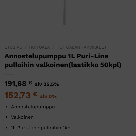
ETUSIVU
/
HOITOALA
/
HOITOALAN TARVIKKEET
Annostelupumppu 1L Puri-Line
pulloihin valkoinen(laatikko 50kpl)
191,68
€
alv 25,5%
152,73
€
alv 0%
Annostelupumppu
Valkoinen
1L Puri-Line pulloihin 1kpl