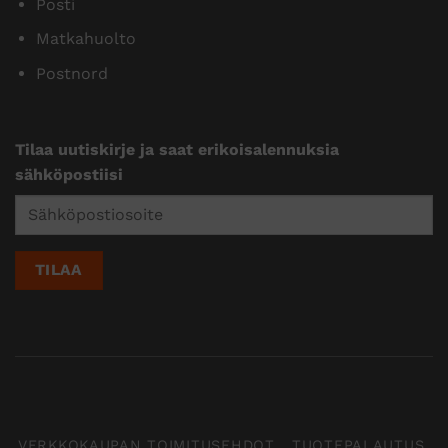
Posti
Matkahuolto
Postnord
Tilaa uutiskirje ja saat erikoisalennuksia
sähköpostiisi
VERKKOKAUPAN TOIMITUSEHDOT
TUOTEPALAUTUS