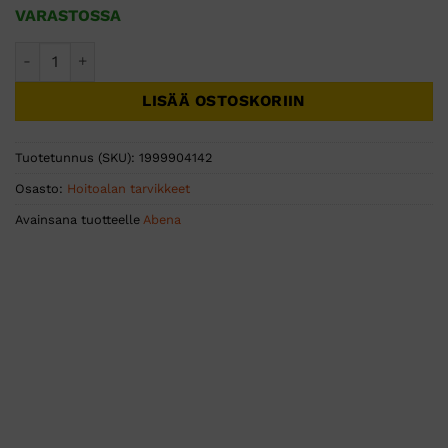
VARASTOSSA
Annostelupumppu 1L Puri-Line pulloihin valkoinen(laatikko
LISÄÄ OSTOSKORIIN
Tuotetunnus (SKU):
1999904142
Osasto:
Hoitoalan tarvikkeet
Avainsana tuotteelle
Abena