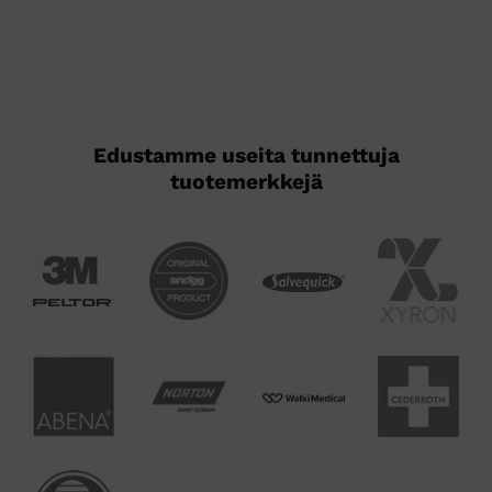
muunnelma.
muunnelma.
Voit
Voit
tehdä
tehdä
valinnat
valinnat
tuotteen
tuotteen
sivulla.
sivulla.
Edustamme useita tunnettuja
tuotemerkkejä