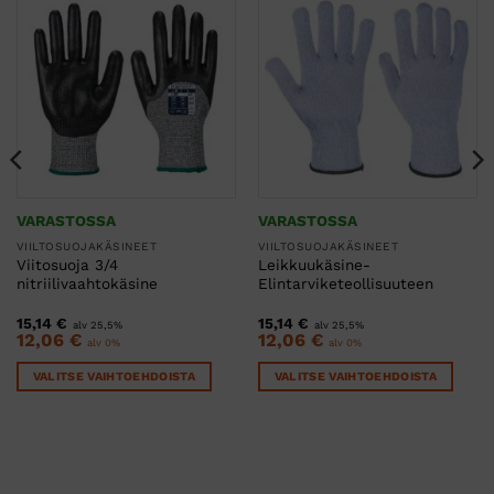
VARASTOSSA
VARASTOSSA
VIILTOSUOJAKÄSINEET
VIILTOSUOJAKÄSINEET
Viitosuoja 3/4
Leikkuukäsine-
nitriilivaahtokäsine
Elintarviketeollisuuteen
15,14
€
15,14
€
alv 25,5%
alv 25,5%
12,06
€
12,06
€
alv 0%
alv 0%
VALITSE VAIHTOEHDOISTA
VALITSE VAIHTOEHDOISTA
Tällä
Tällä
tuotteella
tuotteella
on
on
useampi
useampi