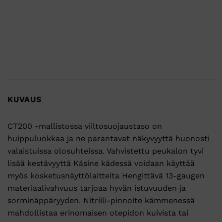
KUVAUS
CT200 -mallistossa viiltosuojaustaso on
huippuluokkaa ja ne parantavat näkyvyyttä huonosti
valaistuissa olosuhteissa. Vahvistettu peukalon tyvi
lisää kestävyyttä Käsine kädessä voidaan käyttää
myös kosketusnäyttölaitteita Hengittävä 13-gaugen
materiaalivahvuus tarjoaa hyvän istuvuuden ja
sorminäppäryyden. Nitriili-pinnoite kämmenessä
mahdollistaa erinomaisen otepidon kuivista tai