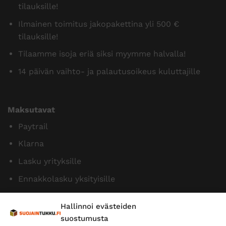
tilauksille!
Ilmainen toimitus jakopakettina yli 500 €
tilauksille!
Tilaamme isoja eriä siksi myymme halvalla!
14 päivän vaihto- ja palautusoikeus kuluttajille
Maksutavat
Paytrail
Klarna
Lasku yrityksille
Ennakkolasku yksityisille
Hallinnoi evästeiden
suostumusta