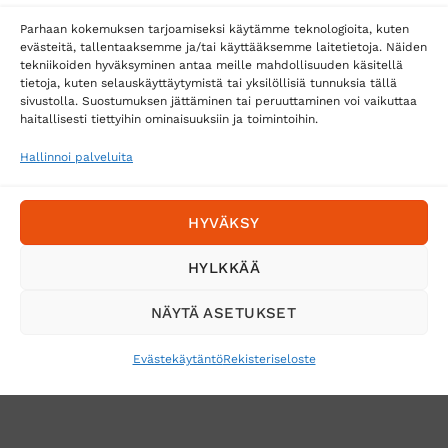
Parhaan kokemuksen tarjoamiseksi käytämme teknologioita, kuten
evästeitä, tallentaaksemme ja/tai käyttääksemme laitetietoja. Näiden
tekniikoiden hyväksyminen antaa meille mahdollisuuden käsitellä
tietoja, kuten selauskäyttäytymistä tai yksilöllisiä tunnuksia tällä
Toimitustavat
sivustolla. Suostumuksen jättäminen tai peruuttaminen voi vaikuttaa
Posti
haitallisesti tiettyihin ominaisuuksiin ja toimintoihin.
Matkahuolto
Hallinnoi palveluita
Postnord
HYVÄKSY
Tilaa uutiskirje ja saat erikoisalennuksia
HYLKKÄÄ
sähköpostiisi
NÄYTÄ ASETUKSET
Evästekäytäntö
Rekisteriseloste