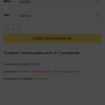
Koko
Väri
CT200 AHR13 Nitriili viiltosuojakäsine määrä
LISÄÄ OSTOSKORIIN
Tuotteen toimitusaika noin 5-7 arkipäivää
Tuotetunnus (SKU):
A672
Osastot:
Kosketusnäyttökäsineet
,
Viiltosuojakäsineet
Avainsana tuotteelle
Portwest