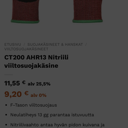
ETUSIVU
/
SUOJAKÄSINEET & HANSKAT
/
VIILTOSUOJAKÄSINEET
CT200 AHR13 Nitriili
viiltosuojakäsine
11,55
€
alv 25,5%
9,20
€
alv 0%
F-Tason viiltosuojaus
Neulatiheys 13 gg parantaa istuvuutta
Nitriilivaahto antaa hyvän pidon kuivana ja