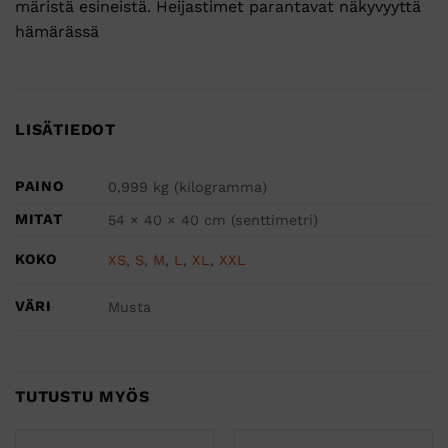
märistä esineistä. Heijastimet parantavat näkyvyyttä
hämärässä
LISÄTIEDOT
PAINO
0,999 kg (kilogramma)
MITAT
54 × 40 × 40 cm (senttimetri)
KOKO
XS
,
S
,
M
,
L
,
XL
,
XXL
VÄRI
Musta
TUTUSTU MYÖS