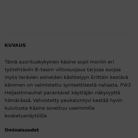
KUVAUS
Tämä suorituskykyinen käsine sopii moniin eri
työtehtäviin B-tason viiltosuojaus tarjoaa suojaa
myös terävien esineiden käsittelyyn Erittäin kestävä
kämmen on valmistettu synteettisestä nahasta. PW3
Heijastinnauhat parantavat käyttäjän näkyvyyttä
hämärässä. Vahvistetty peukalontyvi kestää hyvin
kulutusta Käsine soveltuu useimmille
kosketusnäytöille
Ominaisuudet