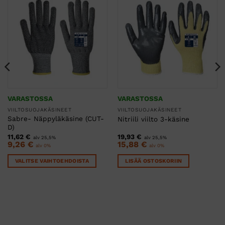
VARASTOSSA
VARASTOSSA
VIILTOSUOJAKÄSINEET
VIILTOSUOJAKÄSINEET
Sabre- Näppyläkäsine (CUT-
Nitriili viilto 3-käsine
D)
11,62
€
19,93
€
alv 25,5%
alv 25,5%
9,26
€
15,88
€
alv 0%
alv 0%
VALITSE VAIHTOEHDOISTA
LISÄÄ OSTOSKORIIN
Tällä
tuotteella
on
useampi
muunnelma.
Voit