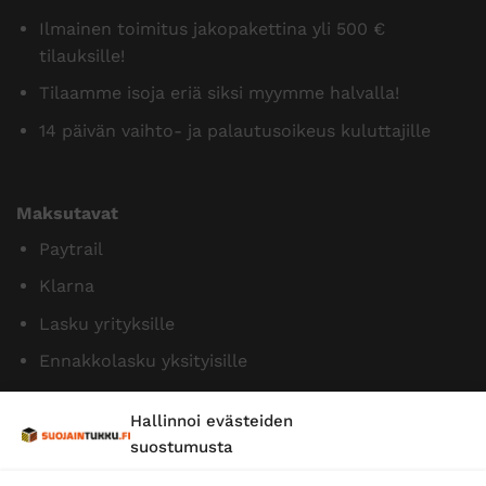
Ilmainen toimitus jakopakettina yli 500 €
tilauksille!
Tilaamme isoja eriä siksi myymme halvalla!
14 päivän vaihto- ja palautusoikeus kuluttajille
Maksutavat
Paytrail
Klarna
Lasku yrityksille
Ennakkolasku yksityisille
Hallinnoi evästeiden
suostumusta