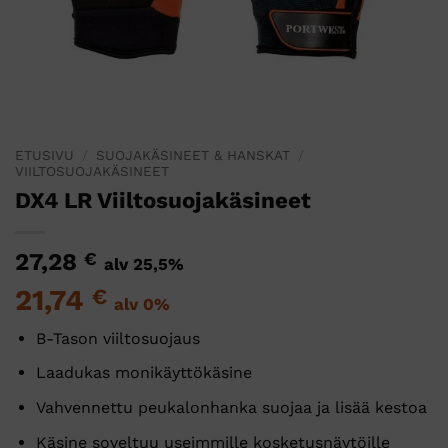
ETUSIVU
/
SUOJAKÄSINEET & HANSKAT
/
VIILTOSUOJAKÄSINEET
DX4 LR Viiltosuojakäsineet
27,28
€
alv 25,5%
21,74
€
alv 0%
B-Tason viiltosuojaus
Laadukas monikäyttökäsine
Vahvennettu peukalonhanka suojaa ja lisää kestoa
Käsine soveltuu useimmille kosketusnäytöille