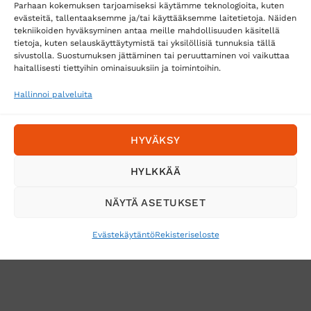
Parhaan kokemuksen tarjoamiseksi käytämme teknologioita, kuten
evästeitä, tallentaaksemme ja/tai käyttääksemme laitetietoja. Näiden
tekniikoiden hyväksyminen antaa meille mahdollisuuden käsitellä
tietoja, kuten selauskäyttäytymistä tai yksilöllisiä tunnuksia tällä
Toimitustavat
sivustolla. Suostumuksen jättäminen tai peruuttaminen voi vaikuttaa
Posti
haitallisesti tiettyihin ominaisuuksiin ja toimintoihin.
Matkahuolto
Hallinnoi palveluita
Postnord
HYVÄKSY
Tilaa uutiskirje ja saat erikoisalennuksia
HYLKKÄÄ
sähköpostiisi
NÄYTÄ ASETUKSET
Evästekäytäntö
Rekisteriseloste