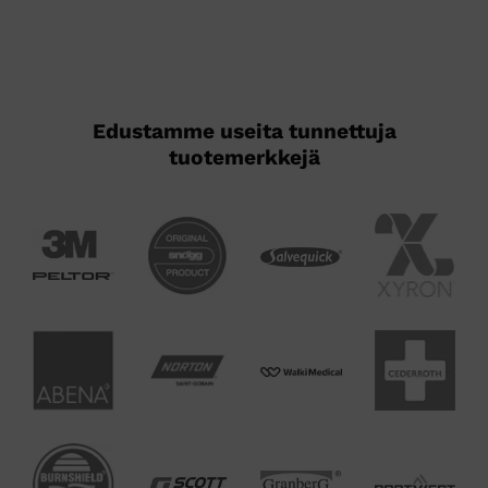
tehdä
valinnat
tuotteen
sivulla.
Edustamme useita tunnettuja
tuotemerkkejä