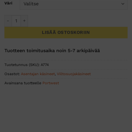
Väri
DX4 LR Viiltosuojakäsineet määrä
LISÄÄ OSTOSKORIIN
Tuotteen toimitusaika noin 5-7 arkipäivää
Tuotetunnus (SKU):
A774
Osastot:
Asentajan käsineet
,
Viiltosuojakäsineet
Avainsana tuotteelle
Portwest