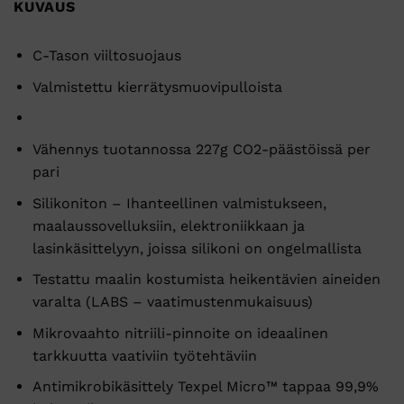
KUVAUS
C-Tason viiltosuojaus
Valmistettu kierrätysmuovipulloista
Vähennys tuotannossa 227g CO2-päästöissä per
pari
Silikoniton – Ihanteellinen valmistukseen,
maalaussovelluksiin, elektroniikkaan ja
lasinkäsittelyyn, joissa silikoni on ongelmallista
Testattu maalin kostumista heikentävien aineiden
varalta (LABS – vaatimustenmukaisuus)
Mikrovaahto nitriili-pinnoite on ideaalinen
tarkkuutta vaativiin työtehtäviin
Antimikrobikäsittely Texpel Micro™ tappaa 99,9%