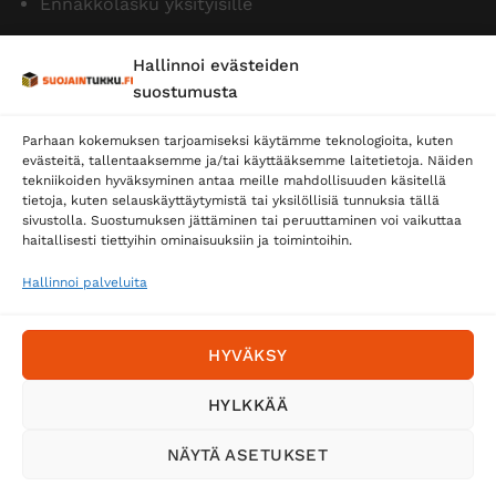
Ennakkolasku yksityisille
Hallinnoi evästeiden
suostumusta
Parhaan kokemuksen tarjoamiseksi käytämme teknologioita, kuten
evästeitä, tallentaaksemme ja/tai käyttääksemme laitetietoja. Näiden
tekniikoiden hyväksyminen antaa meille mahdollisuuden käsitellä
tietoja, kuten selauskäyttäytymistä tai yksilöllisiä tunnuksia tällä
Toimitustavat
sivustolla. Suostumuksen jättäminen tai peruuttaminen voi vaikuttaa
Posti
haitallisesti tiettyihin ominaisuuksiin ja toimintoihin.
Matkahuolto
Hallinnoi palveluita
Postnord
HYVÄKSY
Tilaa uutiskirje ja saat erikoisalennuksia
HYLKKÄÄ
sähköpostiisi
NÄYTÄ ASETUKSET