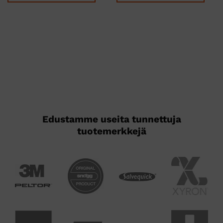
Tällä
Tällä
tuotteella
tuotteella
on
on
useampi
useampi
muunnelma.
muunnelma.
Voit
Voit
tehdä
tehdä
valinnat
valinnat
tuotteen
tuotteen
sivulla.
sivulla.
Edustamme useita tunnettuja
tuotemerkkejä