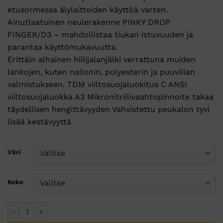
etusormessa älylaitteiden käyttöä varten.
Ainutlaatuinen neulerakenne PINKY DROP
FINGER/D3 – mahdollistaa tiukan istuvuuden ja
parantaa käyttömukavuutta.
Erittäin alhainen hiilijalanjälki verrattuna muiden
lankojen, kuten nailonin, polyesterin ja puuvillan
valmistukseen. TDM viiltosuojaluokitus C ANSI
viiltosuojaluokka A3 Mikronitriilivaahtopinnoite takaa
täydellisen hengittävyyden Vahvistettu peukalon tyvi
lisää kestävyyttä
Väri
Koko
SG MR15 Mikrovaahtokäsine - 12 Paria määrä