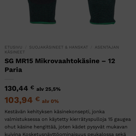
ETUSIVU
/
SUOJAKÄSINEET & HANSKAT
/
ASENTAJAN
KÄSINEET
SG MR15 Mikrovaahtokäsine – 12
Paria
130,44
€
alv 25,5%
103,94
€
alv 0%
Kestävän kehityksen käsinekonsepti, jonka
valmistuksessa on käytetty kierrätyspulloja 15 gaugea
ohut käsine hengittää, joten kädet pysyvät mukavan
kuivina Kosketusnäyttöominaisuus peukalossa sekä