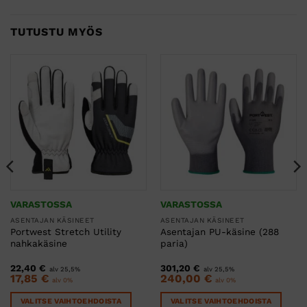
TUTUSTU MYÖS
VARASTOSSA
VARASTOSSA
ASENTAJAN KÄSINEET
ASENTAJAN KÄSINEET
Portwest Stretch Utility
Asentajan PU-käsine (288
nahkakäsine
paria)
22,40
€
301,20
€
alv 25,5%
alv 25,5%
17,85
€
240,00
€
alv 0%
alv 0%
VALITSE VAIHTOEHDOISTA
VALITSE VAIHTOEHDOISTA