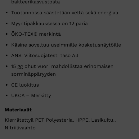
bakteerikasvustosta
Tuotannossa säästetään vettä sekä energiaa
Myyntipakkauksessa on 12 paria
ÖKO-TEX® merkintä
Käsine soveltuu useimmille kosketusnäytöille
ANSI Viitosuojatesti taso A3
15 gg ohut vuori mahdollistaa erinomaisen
sorminäppäryyden
CE luokitus
UKCA – Merkitty
Materiaalit
Kierrätettyä PET Polyesteria, HPPE, Lasikuitu.,
Nitriilivaahto