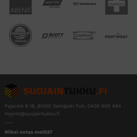
Pajantie B 18, 60100 Seinäjoki Puh.
0400 600 484
myynti@suojaintukku.fi
Miksi ostaa meiltä?