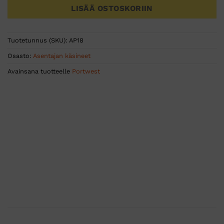
LISÄÄ OSTOSKORIIN
Tuotetunnus (SKU):
AP18
Osasto:
Asentajan käsineet
Avainsana tuotteelle
Portwest