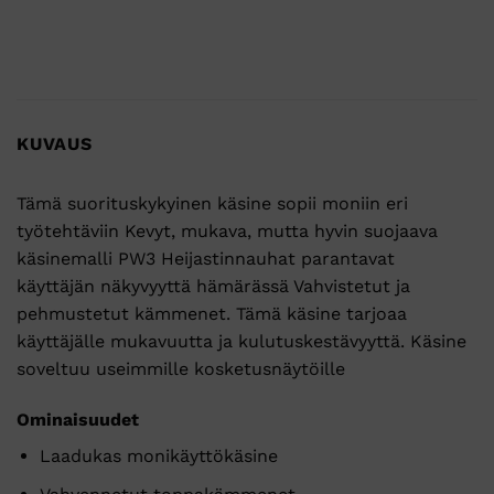
KUVAUS
Tämä suorituskykyinen käsine sopii moniin eri
työtehtäviin Kevyt, mukava, mutta hyvin suojaava
käsinemalli PW3 Heijastinnauhat parantavat
käyttäjän näkyvyyttä hämärässä Vahvistetut ja
pehmustetut kämmenet. Tämä käsine tarjoaa
käyttäjälle mukavuutta ja kulutuskestävyyttä. Käsine
soveltuu useimmille kosketusnäytöille
Ominaisuudet
Laadukas monikäyttökäsine