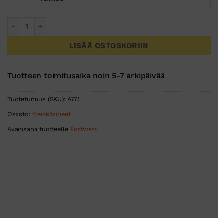
PW3 Työkäsineet määrä
LISÄÄ OSTOSKORIIN
Tuotteen toimitusaika noin 5-7 arkipäivää
Tuotetunnus (SKU):
A771
Osasto:
Yleiskäsineet
Avainsana tuotteelle
Portwest