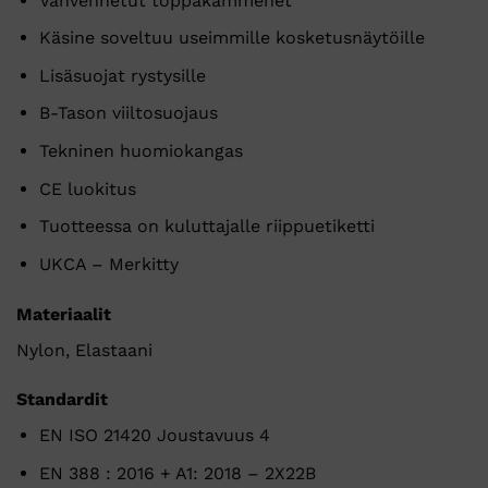
Vahvennetut toppakämmenet
Käsine soveltuu useimmille kosketusnäytöille
Lisäsuojat rystysille
B-Tason viiltosuojaus
Tekninen huomiokangas
CE luokitus
Tuotteessa on kuluttajalle riippuetiketti
UKCA – Merkitty
Materiaalit
Nylon, Elastaani
Standardit
EN ISO 21420 Joustavuus 4
EN 388 : 2016 + A1: 2018 – 2X22B