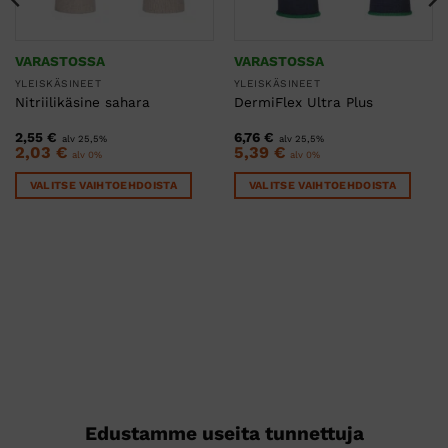
VARASTOSSA
VARASTOSSA
YLEISKÄSINEET
YLEISKÄSINEET
Nitriilikäsine sahara
DermiFlex Ultra Plus
2,55
€
6,76
€
alv 25,5%
alv 25,5%
2,03
€
5,39
€
alv 0%
alv 0%
VALITSE VAIHTOEHDOISTA
VALITSE VAIHTOEHDOISTA
Tällä
Tällä
tuotteella
tuotteella
on
on
useampi
useampi
muunnelma.
muunnelma.
Voit
Voit
tehdä
tehdä
valinnat
valinnat
tuotteen
tuotteen
sivulla.
sivulla.
Edustamme useita tunnettuja