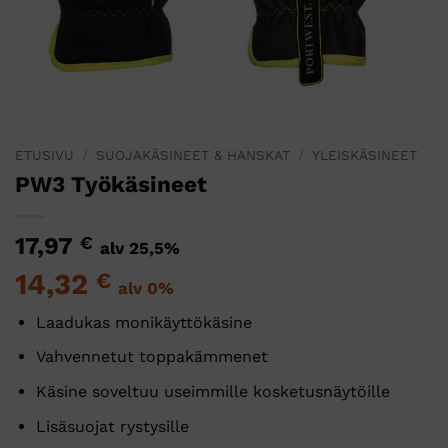
ETUSIVU
/
SUOJAKÄSINEET & HANSKAT
/
YLEISKÄSINEET
PW3 Työkäsineet
17,97
€
alv 25,5%
14,32
€
alv 0%
Laadukas monikäyttökäsine
Vahvennetut toppakämmenet
Käsine soveltuu useimmille kosketusnäytöille
Lisäsuojat rystysille