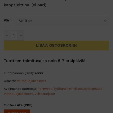
kappaleittina. (ei pari)
Väri
Elintarvikehyväksytty viiltosuojahiha 35 cm määrä
LISÄÄ OSTOSKORIIN
Tuotteen toimitusaika noin 5-7 arkipäivää
Tuotetunnus (SKU):
A689
Osasto:
Viiltosuojakäsineet
Avainsanat tuotteelle
Portwest
,
Työhanskat
,
Viiltosuojahanskat
,
Viiltosuojakäsineet
,
Viiltosuojatut
Tuote-esite (PDF)