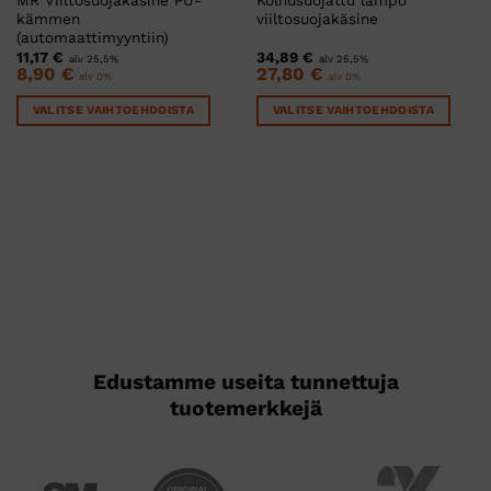
kämmen
viiltosuojakäsine
(automaattimyyntiin)
11,17
€
34,89
€
alv 25,5%
alv 25,5%
8,90
€
27,80
€
alv 0%
alv 0%
VALITSE VAIHTOEHDOISTA
VALITSE VAIHTOEHDOISTA
Tällä
Tällä
tuotteella
tuotteella
on
on
useampi
useampi
muunnelma.
muunnelma.
Voit
Voit
tehdä
tehdä
valinnat
valinnat
tuotteen
tuotteen
sivulla.
sivulla.
Edustamme useita tunnettuja
tuotemerkkejä