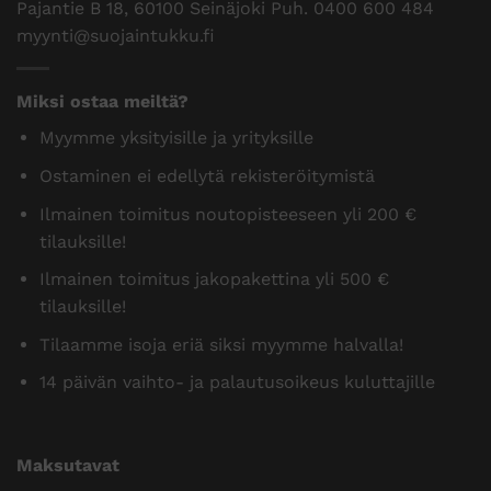
Pajantie B 18, 60100 Seinäjoki Puh.
0400 600 484
myynti@suojaintukku.fi
Miksi ostaa meiltä?
Myymme yksityisille ja yrityksille
Ostaminen ei edellytä rekisteröitymistä
Ilmainen toimitus noutopisteeseen yli 200 €
tilauksille!
Ilmainen toimitus jakopakettina yli 500 €
tilauksille!
Tilaamme isoja eriä siksi myymme halvalla!
14 päivän vaihto- ja palautusoikeus kuluttajille
Maksutavat