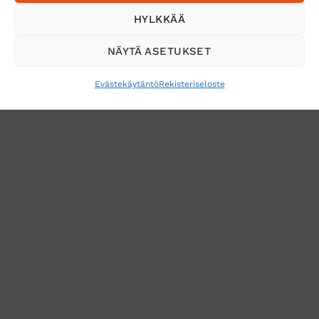
Tilaa uutiskirje ja saat erikoisalennuksia
HYLKKÄÄ
sähköpostiisi
NÄYTÄ ASETUKSET
Evästekäytäntö
Rekisteriseloste
VERKKOKAUPAN TOIMITUSEHDOT
TUOTEPALAUTUS
TÖIHIN SUOJAINTUKKUUN?
REKISTERISELOSTE
EVÄSTEKÄYTÄNTÖ (EU)
MUUTA EVÄSTEASETUKSIA
Copyright 2026 ©
Suojaintukku