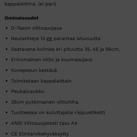
kappaleittina. (ei pari)
Ominaisuudet
D-Tason viiltosuojaus
Neulatiheys 13 gg parantaa istuvuutta
Saatavana kolmea eri pituutta 35, 45 ja 56cm.
Erinomainen viilto ja kuumasujaus
Konepesun kestävä
Toimitetaan kappaleittain
Peukaloaukko
35cm putkimainen viiltohiha
Tuotteessa on kuluttajalle riippuetiketti
ANSI Viitosuojatesti taso A4
CE Elintarvikehyväksytty