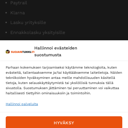
Paytrail
Klarna
Lasku yrityksille
Ennakkolasku yksityisille
Hallinnoi evästeiden
suostumusta
Parhaan kokemuksen tarjoamiseksi käytämme teknologioita, kuten
evästeitä, tallentaaksemme ja/tai käyttääksemme laitetietoja. Näiden
tekniikoiden hyväksyminen antaa meille mahdollisuuden käsitellä
tietoja, kuten selauskäyttäytymistä tai yksilöllisiä tunnuksia tällä
Toimitustavat
sivustolla. Suostumuksen jättäminen tai peruuttaminen voi vaikuttaa
Posti
haitallisesti tiettyihin ominaisuuksiin ja toimintoihin.
Matkahuolto
Hallinnoi palveluita
Postnord
HYVÄKSY