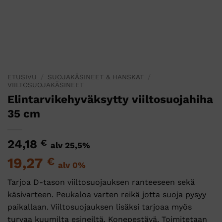
ETUSIVU
/
SUOJAKÄSINEET & HANSKAT
/
VIILTOSUOJAKÄSINEET
Elintarvikehyväksytty viiltosuojahiha
35 cm
24,18
€
alv 25,5%
19,27
€
alv 0%
Tarjoa D-tason viiltosuojauksen ranteeseen sekä
käsivarteen. Peukaloa varten reikä jotta suoja pysyy
paikallaan. Viiltosuojauksen lisäksi tarjoaa myös
turvaa kuumilta esineiltä. Konepestävä. Toimitetaan