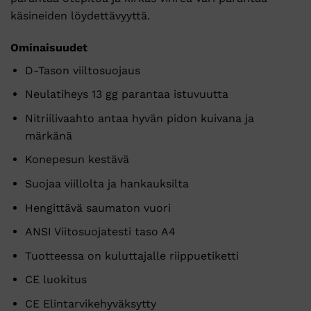
käsineiden löydettävyyttä.
Ominaisuudet
D-Tason viiltosuojaus
Neulatiheys 13 gg parantaa istuvuutta
Nitriilivaahto antaa hyvän pidon kuivana ja
märkänä
Konepesun kestävä
Suojaa viillolta ja hankauksilta
Hengittävä saumaton vuori
ANSI Viitosuojatesti taso A4
Tuotteessa on kuluttajalle riippuetiketti
CE luokitus
CE Elintarvikehyväksytty