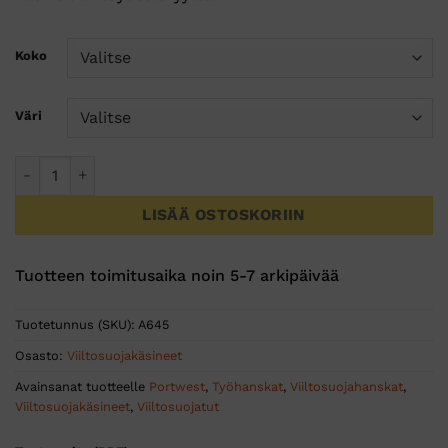
Koko
Väri
Vihreä Nitriilivaahto viiltosuojakäsine määrä
LISÄÄ OSTOSKORIIN
Tuotteen toimitusaika noin 5-7 arkipäivää
Tuotetunnus (SKU):
A645
Osasto:
Viiltosuojakäsineet
Avainsanat tuotteelle
Portwest
,
Työhanskat
,
Viiltosuojahanskat
,
Viiltosuojakäsineet
,
Viiltosuojatut