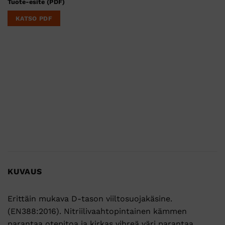
Tuote-esite (PDF)
KATSO PDF
KUVAUS
Erittäin mukava D-tason viiltosuojakäsine.
(EN388:2016). Nitriilivaahtopintainen kämmen
parantaa otepitoa ja kirkas vihreä väri parantaa