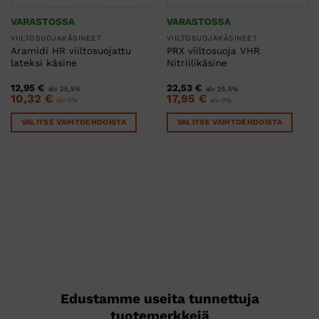
VARASTOSSA
VARASTOSSA
VIILTOSUOJAKÄSINEET
VIILTOSUOJAKÄSINEET
Aramidi HR viiltosuojattu
PRX viiltosuoja VHR
lateksi käsine
Nitriilikäsine
12,95
€
22,53
€
alv 25,5%
alv 25,5%
10,32
€
17,95
€
alv 0%
alv 0%
VALITSE VAIHTOEHDOISTA
VALITSE VAIHTOEHDOISTA
Tällä
Tällä
tuotteella
tuotteella
on
on
useampi
useampi
muunnelma.
muunnelma.
Voit
Voit
tehdä
tehdä
valinnat
valinnat
tuotteen
tuotteen
sivulla.
sivulla.
Edustamme useita tunnettuja
tuotemerkkejä