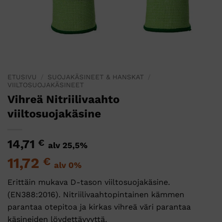
ETUSIVU
/
SUOJAKÄSINEET & HANSKAT
/
VIILTOSUOJAKÄSINEET
Vihreä Nitriilivaahto
viiltosuojakäsine
14,71
€
alv 25,5%
11,72
€
alv 0%
Erittäin mukava D-tason viiltosuojakäsine.
(EN388:2016). Nitriilivaahtopintainen kämmen
parantaa otepitoa ja kirkas vihreä väri parantaa
käsineiden löydettävyyttä.