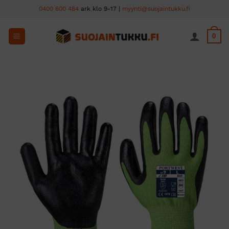
Skip
0400 600 484
ark klo 9-17 |
myynti@suojaintukku.fi
to
content
0