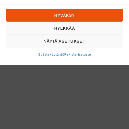
Postnord
HYVÄKSY
Tilaa uutiskirje ja saat erikoisalennuksia
HYLKKÄÄ
sähköpostiisi
NÄYTÄ ASETUKSET
Evästekäytäntö
Rekisteriseloste
VERKKOKAUPAN TOIMITUSEHDOT
TUOTEPALAUTUS
TÖIHIN SUOJAINTUKKUUN?
REKISTERISELOSTE
EVÄSTEKÄYTÄNTÖ (EU)
MUUTA EVÄSTEASETUKSIA