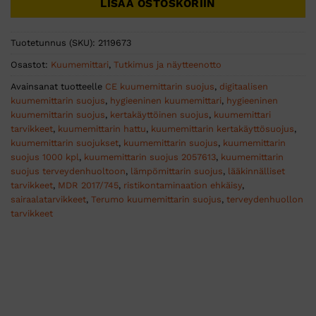
LISÄÄ OSTOSKORIIN
Tuotetunnus (SKU):
2119673
Osastot:
Kuumemittari
,
Tutkimus ja näytteenotto
Avainsanat tuotteelle
CE kuumemittarin suojus
,
digitaalisen
kuumemittarin suojus
,
hygieeninen kuumemittari
,
hygieeninen
kuumemittarin suojus
,
kertakäyttöinen suojus
,
kuumemittari
tarvikkeet
,
kuumemittarin hattu
,
kuumemittarin kertakäyttösuojus
,
kuumemittarin suojukset
,
kuumemittarin suojus
,
kuumemittarin
suojus 1000 kpl
,
kuumemittarin suojus 2057613
,
kuumemittarin
suojus terveydenhuoltoon
,
lämpömittarin suojus
,
lääkinnälliset
tarvikkeet
,
MDR 2017/745
,
ristikontaminaation ehkäisy
,
sairaalatarvikkeet
,
Terumo kuumemittarin suojus
,
terveydenhuollon
tarvikkeet