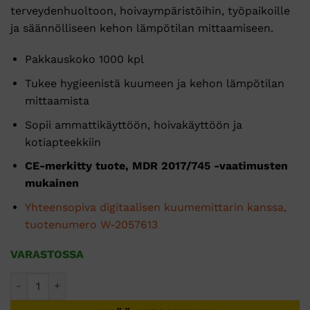
terveydenhuoltoon, hoivaympäristöihin, työpaikoille
ja säännölliseen kehon lämpötilan mittaamiseen.
Pakkauskoko 1000 kpl
Tukee hygieenistä kuumeen ja kehon lämpötilan
mittaamista
Sopii ammattikäyttöön, hoivakäyttöön ja
kotiapteekkiin
CE-merkitty tuote, MDR 2017/745 -vaatimusten
mukainen
Yhteensopiva digitaalisen kuumemittarin kanssa,
tuotenumero W-2057613
VARASTOSSA
Terumo Kuumemittarin suojus 1000 kpl määrä