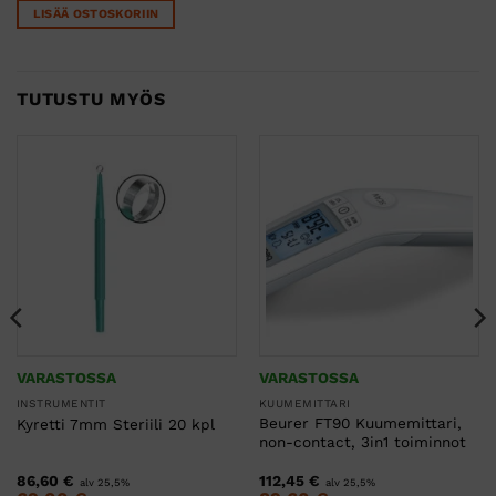
LISÄÄ OSTOSKORIIN
TUTUSTU MYÖS
VARASTOSSA
VARASTOSSA
INSTRUMENTIT
KUUMEMITTARI
Beurer FT90 Kuumemittari,
Kyretti 7mm Steriili 20 kpl
non-contact, 3in1 toiminnot
86,60
€
112,45
€
alv 25,5%
alv 25,5%