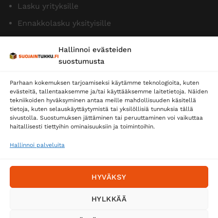
Lasku yrityksille
Ennakkolasku yksityisille
Hallinnoi evästeiden
suostumusta
Parhaan kokemuksen tarjoamiseksi käytämme teknologioita, kuten
evästeitä, tallentaaksemme ja/tai käyttääksemme laitetietoja. Näiden
tekniikoiden hyväksyminen antaa meille mahdollisuuden käsitellä
tietoja, kuten selauskäyttäytymistä tai yksilöllisiä tunnuksia tällä
Toimitustavat
sivustolla. Suostumuksen jättäminen tai peruuttaminen voi vaikuttaa
Posti
haitallisesti tiettyihin ominaisuuksiin ja toimintoihin.
Matkahuolto
Hallinnoi palveluita
Postnord
HYVÄKSY
Tilaa uutiskirje ja saat erikoisalennuksia
HYLKKÄÄ
sähköpostiisi