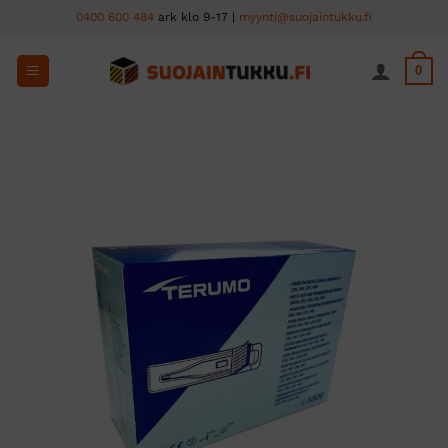
Skip
0400 600 484
ark klo 9-17 |
myynti@suojaintukku.fi
to
content
0