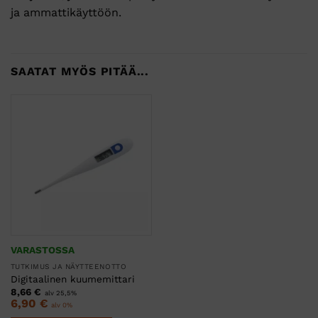
ja ammattikäyttöön.
SAATAT MYÖS PITÄÄ...
VARASTOSSA
TUTKIMUS JA NÄYTTEENOTTO
Digitaalinen kuumemittari
8,66
€
alv 25,5%
6,90
€
alv 0%