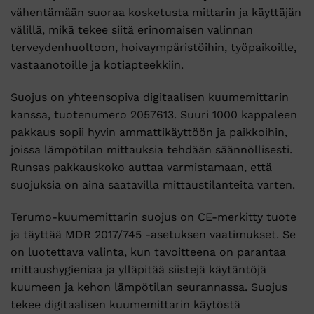
vähentämään suoraa kosketusta mittarin ja käyttäjän
välillä, mikä tekee siitä erinomaisen valinnan
terveydenhuoltoon, hoivaympäristöihin, työpaikoille,
vastaanotoille ja kotiapteekkiin.
Suojus on yhteensopiva digitaalisen kuumemittarin
kanssa, tuotenumero 2057613. Suuri 1000 kappaleen
pakkaus sopii hyvin ammattikäyttöön ja paikkoihin,
joissa lämpötilan mittauksia tehdään säännöllisesti.
Runsas pakkauskoko auttaa varmistamaan, että
suojuksia on aina saatavilla mittaustilanteita varten.
Terumo-kuumemittarin suojus on CE-merkitty tuote
ja täyttää MDR 2017/745 -asetuksen vaatimukset. Se
on luotettava valinta, kun tavoitteena on parantaa
mittaushygieniaa ja ylläpitää siistejä käytäntöjä
kuumeen ja kehon lämpötilan seurannassa. Suojus
tekee digitaalisen kuumemittarin käytöstä