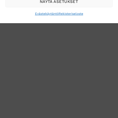
NÄYTÄ ASETUKSET
Evästekäytäntö
Rekisteriseloste
VERKKOKAUPAN TOIMITUSEHDOT
TUOTEPALAUTUS
TÖIHIN SUOJAINTUKKUUN?
REKISTERISELOSTE
EVÄSTEKÄYTÄNTÖ (EU)
MUUTA EVÄSTEASETUKSIA
Copyright 2026 ©
Suojaintukku