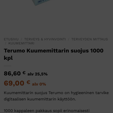
ETUSIVU
/
TERVEYS & HYVINVOINTI
/
TERVEYDEN MITTAUS
/
KUUMEMITTARI
Terumo Kuumemittarin suojus 1000
kpl
86,60
€
alv 25,5%
69,00
€
alv 0%
Kuumemittarin suojus Terumo on hygieeninen tarvike
digitaalisen kuumemittarin käyttöön.
1000 kappaleen pakkaus sopii erinomaisesti