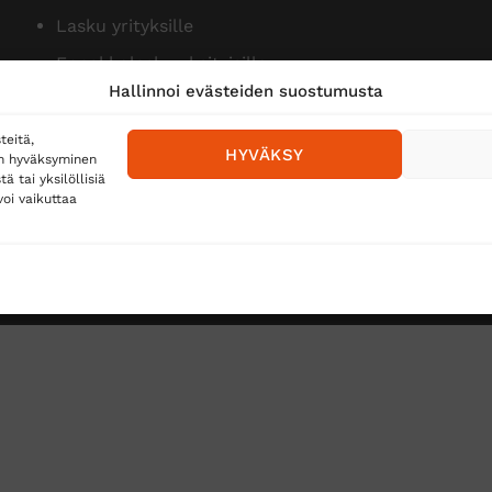
Lasku yrityksille
Ennakkolasku yksityisille
Hallinnoi evästeiden suostumusta
teitä,
HYVÄKSY
en hyväksyminen
 tai yksilöllisiä
oi vaikuttaa
Toimitustavat
Posti
Matkahuolto
Postnord