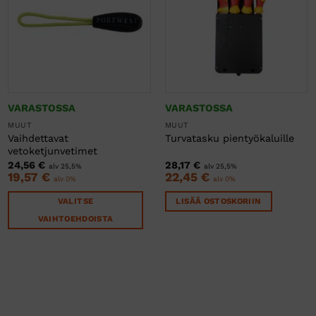
VARASTOSSA
VARASTOSSA
MUUT
MUUT
Vaihdettavat
Turvatasku pientyökaluille
vetoketjunvetimet
24,56
€
28,17
€
alv 25,5%
alv 25,5%
19,57
€
22,45
€
alv 0%
alv 0%
VALITSE
LISÄÄ OSTOSKORIIN
VAIHTOEHDOISTA
Tällä
tuotteella
on
useampi
muunnelma.