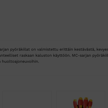
jan pyöräkiilat on valmistettu erittäin kestävästä, kevye
anteelliset raskaan kaluston käyttöön. MC-sarjan pyöräkiil
in huoltoajoneuvoihin.