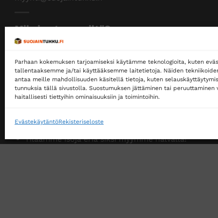
Miksi ostaa meiltä?
Myymme yksityisille ja yrityksille
Parhaan kokemuksen tarjoamiseksi käytämme teknologioita, kuten eväs
Ostaminen ei edellytä rekisteröitymistä
tallentaaksemme ja/tai käyttääksemme laitetietoja. Näiden tekniikoid
antaa meille mahdollisuuden käsitellä tietoja, kuten selauskäyttäytymistä
Ilmainen toimitus noutopisteeseen yli 200 €
tunnuksia tällä sivustolla. Suostumuksen jättäminen tai peruuttaminen v
tilauksille!
haitallisesti tiettyihin ominaisuuksiin ja toimintoihin.
Ilmainen toimitus jakopakettina yli 500 €
tilauksille!
Evästekäytäntö
Rekisteriseloste
Tilaamme isoja eriä siksi myymme halvalla!
14 päivän vaihto- ja palautusoikeus kuluttajille