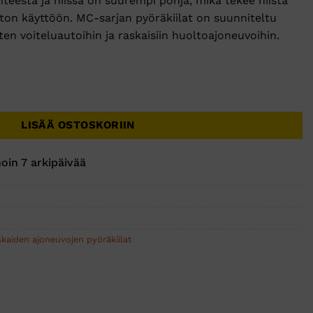
teesta ja niissä on suurempi pohja, mikä tekee niistä
ston käyttöön. MC-sarjan pyöräkiilat on suunniteltu
uten voiteluautoihin ja raskaisiin huoltoajoneuvoihin.
 YL 38x28x38 määrä
LISÄÄ OSTOSKORIIN
oin 7 arkipäivää
skaiden ajoneuvojen pyöräkiilat