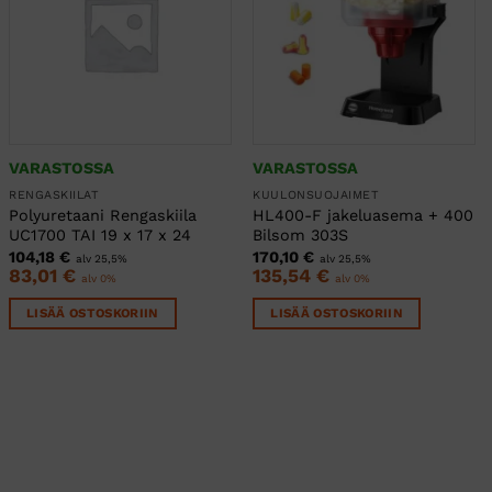
VARASTOSSA
VARASTOSSA
RENGASKIILAT
KUULONSUOJAIMET
Polyuretaani Rengaskiila
HL400-F jakeluasema + 400
UC1700 TAI 19 x 17 x 24
Bilsom 303S
104,18
€
170,10
€
alv 25,5%
alv 25,5%
83,01
€
135,54
€
alv 0%
alv 0%
LISÄÄ OSTOSKORIIN
LISÄÄ OSTOSKORIIN