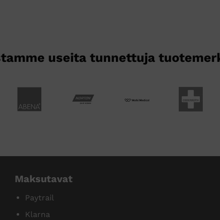
Voit
tehdä
valinnat
tuotteen
sivulla.
tamme useita tunnettuja tuotemer
Maksutavat
Paytrail
Klarna