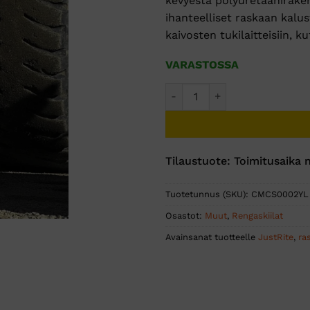
kevyestä polyuretaaniraken
ihanteelliset raskaan kalu
kaivosten tukilaitteisiin, k
VARASTOSSA
Monster Rengaskiila MC3009
Tilaustuote: Toimitusaika n
Tuotetunnus (SKU):
CMCS0002YL
Osastot:
Muut
,
Rengaskiilat
Avainsanat tuotteelle
JustRite
,
ra