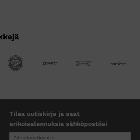
kkejä
Tilaa uutiskirje ja saat
erikoisalennuksia sähköpostiisi