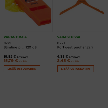
VARASTOSSA
VARASTOSSA
MUUT
MUUT
Slimline pilli 120 dB
Portwest puuhengari
19,82
€
4,33
€
alv 25,5%
alv 25,5%
15,79
€
3,45
€
alv 0%
alv 0%
LISÄÄ OSTOSKORIIN
LISÄÄ OSTOSKORIIN