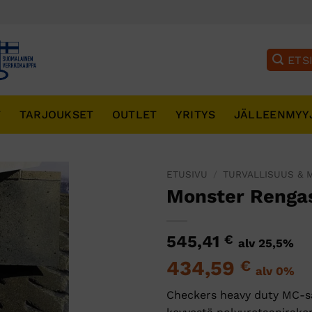
T
TARJOUKSET
OUTLET
YRITYS
JÄLLEENMYY
ETUSIVU
/
TURVALLISUUS & 
Monster Renga
545,41
€
alv 25,5%
434,59
€
alv 0%
Checkers heavy duty MC-sar