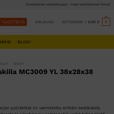
Suomalainen verkkokauppa - maan edullisimmat hinnat!
0
KIRJAUDU
OSTOSKORI /
0,00
€
JÄKSI
BLOGI
MUUT
/
MUUT
skiila MC3009 YL 38x28x38
jan pyöräkiilat on valmistettu erittäin kestävästä,