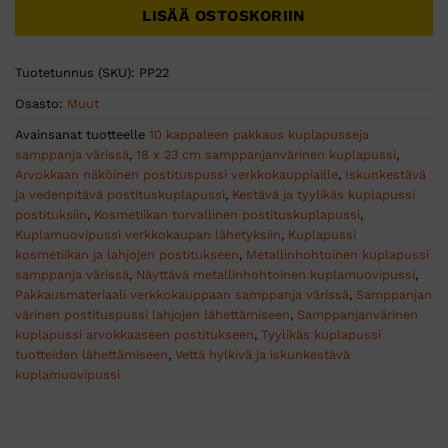
LISÄÄ OSTOSKORIIN
Tuotetunnus (SKU):
PP22
Osasto:
Muut
Avainsanat tuotteelle
10 kappaleen pakkaus kuplapusseja
samppanja värissä
,
18 x 23 cm samppanjanvärinen kuplapussi
,
Arvokkaan näköinen postituspussi verkkokauppiaille
,
Iskunkestävä
ja vedenpitävä postituskuplapussi
,
Kestävä ja tyylikäs kuplapussi
postituksiin
,
Kosmetiikan turvallinen postituskuplapussi
,
Kuplamuovipussi verkkokaupan lähetyksiin
,
Kuplapussi
kosmetiikan ja lahjojen postitukseen
,
Metallinhohtoinen kuplapussi
samppanja värissä
,
Näyttävä metallinhohtoinen kuplamuovipussi
,
Pakkausmateriaali verkkokauppaan samppanja värissä
,
Samppanjan
värinen postituspussi lahjojen lähettämiseen
,
Samppanjanvärinen
kuplapussi arvokkaaseen postitukseen
,
Tyylikäs kuplapussi
tuotteiden lähettämiseen
,
Vettä hylkivä ja iskunkestävä
kuplamuovipussi