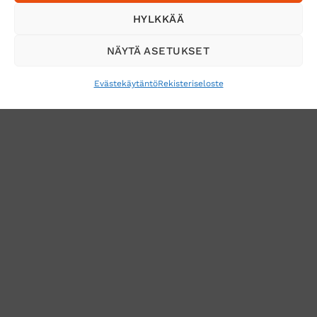
Tilaa uutiskirje ja saat erikoisalennuksia
HYLKKÄÄ
sähköpostiisi
NÄYTÄ ASETUKSET
Evästekäytäntö
Rekisteriseloste
VERKKOKAUPAN TOIMITUSEHDOT
TUOTEPALAUTUS
TÖIHIN SUOJAINTUKKUUN?
REKISTERISELOSTE
EVÄSTEKÄYTÄNTÖ (EU)
MUUTA EVÄSTEASETUKSIA
Copyright 2026 ©
Suojaintukku