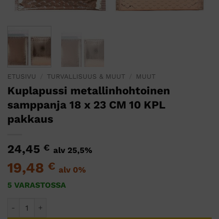
ETUSIVU
/
TURVALLISUUS & MUUT
/
MUUT
Kuplapussi metallinhohtoinen
samppanja 18 x 23 CM 10 KPL
pakkaus
24,45
€
alv 25,5%
19,48
€
alv 0%
5 VARASTOSSA
Kuplapussi metallinhohtoinen samppanja 18 x 23 CM 10 KPL