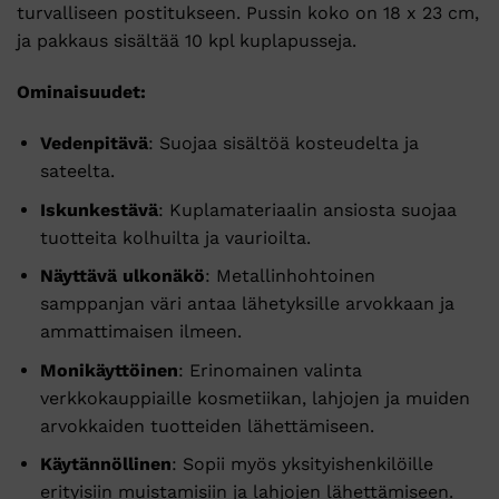
turvalliseen postitukseen. Pussin koko on 18 x 23 cm,
ja pakkaus sisältää 10 kpl kuplapusseja.
Ominaisuudet:
Vedenpitävä
: Suojaa sisältöä kosteudelta ja
sateelta.
Iskunkestävä
: Kuplamateriaalin ansiosta suojaa
tuotteita kolhuilta ja vaurioilta.
Näyttävä ulkonäkö
: Metallinhohtoinen
samppanjan väri antaa lähetyksille arvokkaan ja
ammattimaisen ilmeen.
Monikäyttöinen
: Erinomainen valinta
verkkokauppiaille kosmetiikan, lahjojen ja muiden
arvokkaiden tuotteiden lähettämiseen.
Käytännöllinen
: Sopii myös yksityishenkilöille
erityisiin muistamisiin ja lahjojen lähettämiseen.