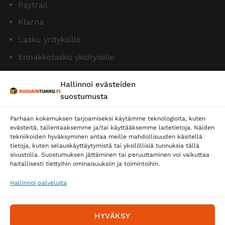
Paytrail
Klarna
Lasku yrityksille
Ennakkolasku yksityisille
Hallinnoi evästeiden
suostumusta
Parhaan kokemuksen tarjoamiseksi käytämme teknologioita, kuten
evästeitä, tallentaaksemme ja/tai käyttääksemme laitetietoja. Näiden
tekniikoiden hyväksyminen antaa meille mahdollisuuden käsitellä
tietoja, kuten selauskäyttäytymistä tai yksilöllisiä tunnuksia tällä
Toimitustavat
sivustolla. Suostumuksen jättäminen tai peruuttaminen voi vaikuttaa
Posti
haitallisesti tiettyihin ominaisuuksiin ja toimintoihin.
Matkahuolto
Hallinnoi palveluita
Postnord
HYVÄKSY