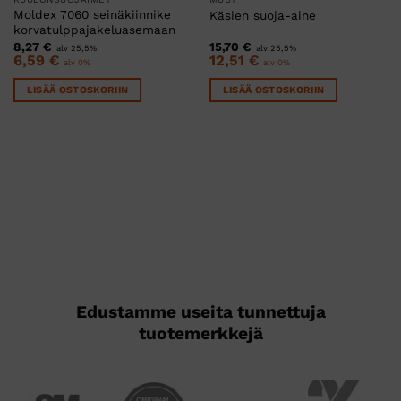
Moldex 7060 seinäkiinnike
Käsien suoja-aine
korvatulppajakeluasemaan
8,27
€
15,70
€
alv 25,5%
alv 25,5%
6,59
€
12,51
€
alv 0%
alv 0%
LISÄÄ OSTOSKORIIN
LISÄÄ OSTOSKORIIN
Edustamme useita tunnettuja
tuotemerkkejä