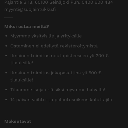
Pajantie B 18, 60100 Seinäjoki Puh.
0400 600 484
myynti@suojaintukku.fi
Miksi ostaa meiltä?
Myymme yksityisille ja yrityksille
Ostaminen ei edellytä rekisteröitymistä
Ilmainen toimitus noutopisteeseen yli 200 €
tilauksille!
Ilmainen toimitus jakopakettina yli 500 €
tilauksille!
Tilaamme isoja eriä siksi myymme halvalla!
14 päivän vaihto- ja palautusoikeus kuluttajille
Maksutavat