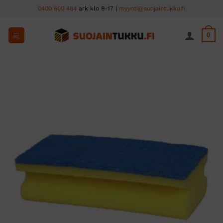
Skip
0400 600 484
ark klo 9-17 |
myynti@suojaintukku.fi
to
content
0