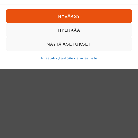
Postnord
HYVÄKSY
Tilaa uutiskirje ja saat erikoisalennuksia
HYLKKÄÄ
sähköpostiisi
NÄYTÄ ASETUKSET
Evästekäytäntö
Rekisteriseloste
VERKKOKAUPAN TOIMITUSEHDOT
TUOTEPALAUTUS
TÖIHIN SUOJAINTUKKUUN?
REKISTERISELOSTE
EVÄSTEKÄYTÄNTÖ (EU)
MUUTA EVÄSTEASETUKSIA