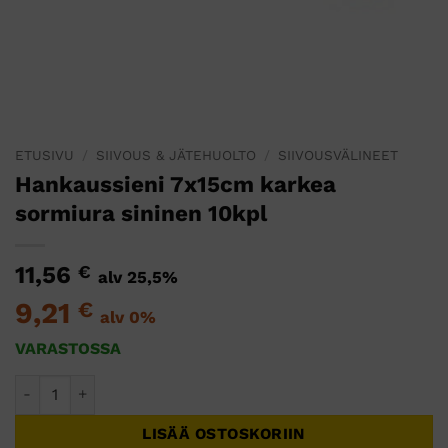
ETUSIVU
/
SIIVOUS & JÄTEHUOLTO
/
SIIVOUSVÄLINEET
Hankaussieni 7x15cm karkea
sormiura sininen 10kpl
11,56
€
alv 25,5%
9,21
€
alv 0%
VARASTOSSA
Hankaussieni 7x15cm karkea sormiura sininen 10kpl määrä
LISÄÄ OSTOSKORIIN