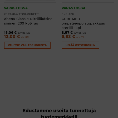
VARASTOSSA
VARASTOSSA
KERTAKÄYTTÖKÄSINEET
ENSIAPU
Abena Classic Nitriilikäsine
CURI-MED
sininen 200 kpl/ras
ompeleenpoistopakkaus
steriili 1kpl
15,06
€
8,57
€
alv 25,5%
alv 25,5%
12,00
€
6,83
€
alv 0%
alv 0%
VALITSE VAIHTOEHDOISTA
LISÄÄ OSTOSKORIIN
Tällä
tuotteella
on
useampi
muunnelma.
Voit
tehdä
valinnat
tuotteen
sivulla.
Edustamme useita tunnettuja
tuotemerkkejä