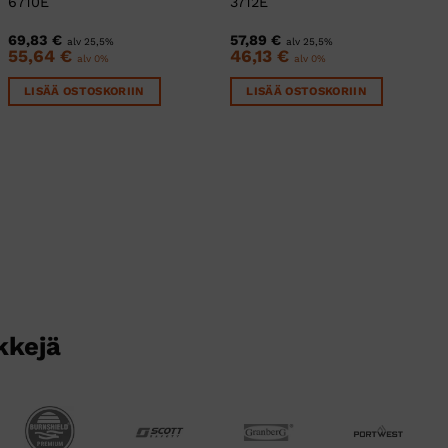
6710E
3712E
69,83
€
57,89
€
alv 25,5%
alv 25,5%
55,64
€
46,13
€
alv 0%
alv 0%
LISÄÄ OSTOSKORIIN
LISÄÄ OSTOSKORIIN
kkejä