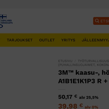
T
TARJOUKSET
OUTLET
YRITYS
JÄLLEENMYY
ETUSIVU
/
TYÖTURVALLISUU
(PUHALLINSUOJAIMET, KOKON
3M™ kaasu-, hö
A1B1E1K1P3 R +
50,17
€
alv 25,5%
39,98
€
alv 0%