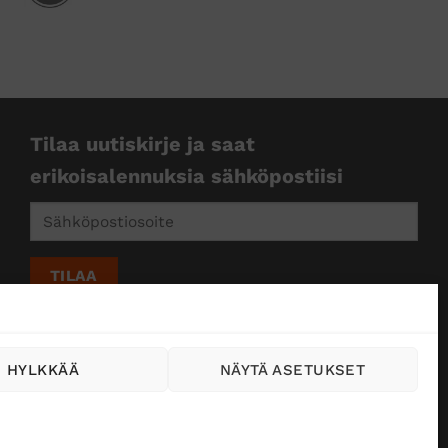
Tilaa uutiskirje ja saat
erikoisalennuksia sähköpostiisi
HYLKKÄÄ
NÄYTÄ ASETUKSET