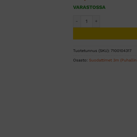
VARASTOSSA
3M™ kaasu-, höyry- ja hiukk
Tuotetunnus (SKU):
7100104317
Osasto:
Suodattimet 3m (Puhallin