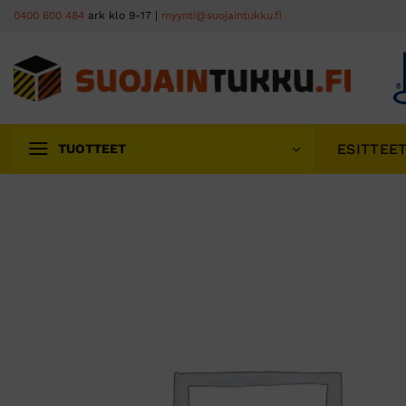
Skip
0400 600 484
ark klo 9-17 |
myynti@suojaintukku.fi
to
content
ESITTEE
TUOTTEET