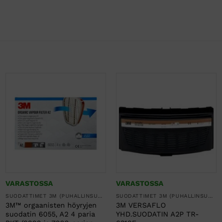
VARASTOSSA
VARASTOSSA
SUODATTIMET 3M (PUHALLINSUOJAIMET, KOKONAAMARIT JA PUOLINAAMARIT)
SUODATTIMET 3M (PUHALLINSUOJAIMET, KOKONAAMARIT JA PUOLINAAMARIT)
3M™ orgaanisten höyryjen
3M VERSAFLO
suodatin 6055, A2 4 paria
YHD.SUODATIN A2P TR-