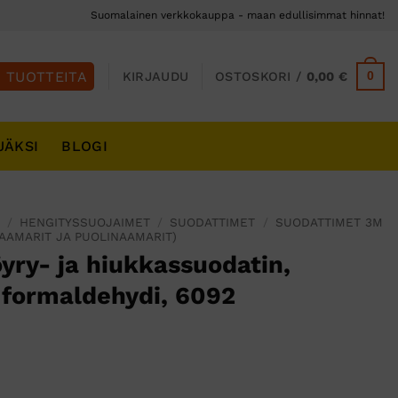
Suomalainen verkkokauppa - maan edullisimmat hinnat!
0
KIRJAUDU
OSTOSKORI /
0,00
€
JÄKSI
BLOGI
S
/
HENGITYSSUOJAIMET
/
SUODATTIMET
/
SUODATTIMET 3M
AAMARIT JA PUOLINAAMARIT)
yry- ja hiukkassuodatin,
 formaldehydi, 6092