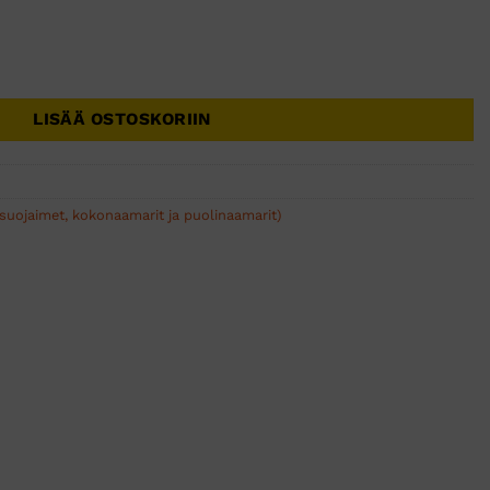
assuodatin, A1B1E1K1P3 R + formaldehydi, 6092 määrä
LISÄÄ OSTOSKORIIN
suojaimet, kokonaamarit ja puolinaamarit)