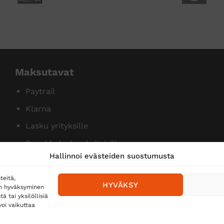
Maksutavat
Paytrail
Klarna
Lasku yrityksille
Ennakkolasku yksityisille
Hallinnoi evästeiden suostumusta
teitä,
HYVÄKSY
en hyväksyminen
 tai yksilöllisiä
oi vaikuttaa