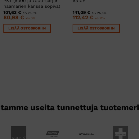
PKT (6000 ja 7000-sarjan
6310E
naamarien kanssa sopiva)
101,63
€
141,09
€
alv 25,5%
alv 25,5%
80,98
€
112,42
€
alv 0%
alv 0%
LISÄÄ OSTOSKORIIN
LISÄÄ OSTOSKORIIN
tamme useita tunnettuja tuotemer