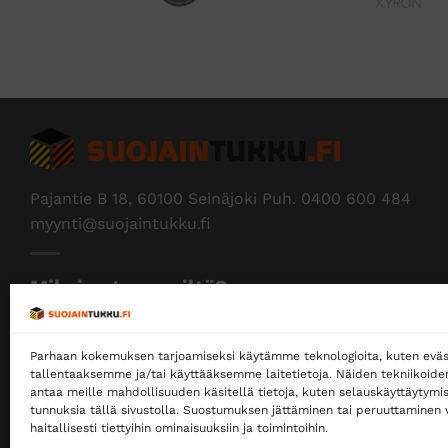
Pajantie B 18, 60100 Seinäjoki Puh.
0400 600 484
myynti@suojaintukku.fi
Miksi ostaa meiltä?
Myymme yksityisille ja yrityksille
Parhaan kokemuksen tarjoamiseksi käytämme teknologioita, kuten eväs
Ostaminen ei edellytä rekisteröitymistä
tallentaaksemme ja/tai käyttääksemme laitetietoja. Näiden tekniikoid
antaa meille mahdollisuuden käsitellä tietoja, kuten selauskäyttäytymistä
Ilmainen toimitus noutopisteeseen yli 200 €
tunnuksia tällä sivustolla. Suostumuksen jättäminen tai peruuttaminen v
tilauksille!
haitallisesti tiettyihin ominaisuuksiin ja toimintoihin.