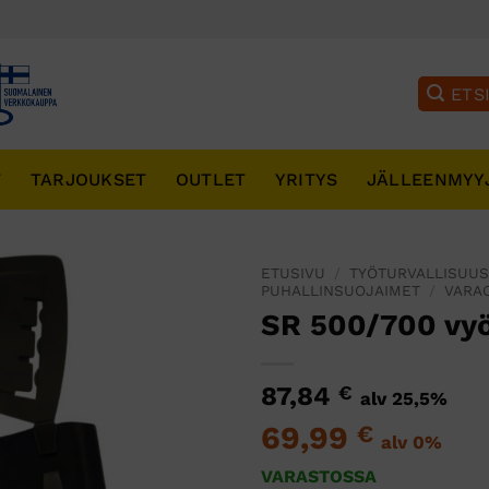
T
TARJOUKSET
OUTLET
YRITYS
JÄLLEENMYY
ETUSIVU
/
TYÖTURVALLISUU
PUHALLINSUOJAIMET
/
VARA
SR 500/700 vy
87,84
€
alv 25,5%
69,99
€
alv 0%
VARASTOSSA