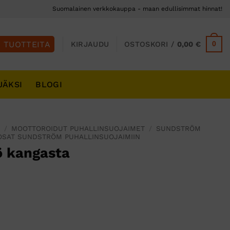
Suomalainen verkkokauppa - maan edullisimmat hinnat!
0
KIRJAUDU
OSTOSKORI /
0,00
€
JÄKSI
BLOGI
S
/
MOOTTOROIDUT PUHALLINSUOJAIMET
/
SUNDSTRÖM
OSAT SUNDSTRÖM PUHALLINSUOJAIMIIN
ö kangasta