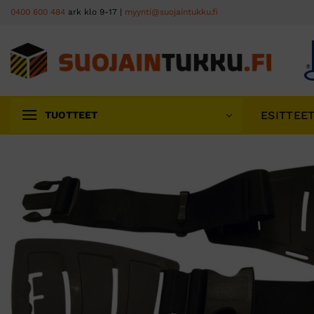
Skip
0400 600 484
ark klo 9-17 |
myynti@suojaintukku.fi
to
content
ESITTEE
TUOTTEET