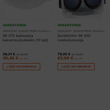
VARASTOSSA
VARASTOSSA
VARAOSAT SUNDSTRÖM PUHALLINSUOJAIMIIN
VARAOSAT SUNDSTRÖM PUHALLINSUOJAIMIIN
SR 570 kalvosarja
Sundström SR 500
kasvonsuojukseen (10 kpl)
ruiskutussuoja
38,21
€
79,05
€
alv 25,5%
alv 25,5%
30,45
€
62,99
€
alv 0%
alv 0%
LISÄÄ OSTOSKORIIN
LISÄÄ OSTOSKORIIN