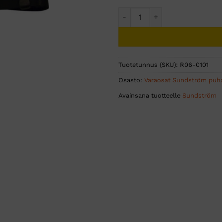
SR 500/700 vyö kangasta mä
Tuotetunnus (SKU):
R06-0101
Osasto:
Varaosat Sundström puhal
Avainsana tuotteelle
Sundström