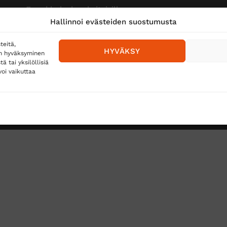
Ennakkolasku yksityisille
Hallinnoi evästeiden suostumusta
teitä,
HYVÄKSY
en hyväksyminen
 tai yksilöllisiä
oi vaikuttaa
Toimitustavat
Posti
Matkahuolto
Postnord