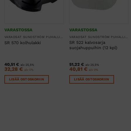
VARASTOSSA
VARASTOSSA
VARAOSAT SUNDSTRÖM PUHALLINSUOJAIMIIN
VARAOSAT SUNDSTRÖM PUHALLINSUOJAIMIIN
SR 522 kalvosarja
SR 570 kolhulakki
suojahuppuihin (12 kpl)
40,51
€
51,22
€
alv 25,5%
alv 25,5%
32,28
€
40,81
€
alv 0%
alv 0%
LISÄÄ OSTOSKORIIN
LISÄÄ OSTOSKORIIN