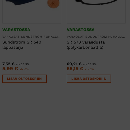
VARASTOSSA
VARASTOSSA
VARAOSAT SUNDSTRÖM PUHALLINSUOJAIMIIN
VARAOSAT SUNDSTRÖM PUHALLINSUOJAIMIIN
Sundström SR 540
SR 570 varaedusta
läppäsarja
(polykarbonaattia)
7,52
€
69,21
€
alv 25,5%
alv 25,5%
5,99
€
55,15
€
alv 0%
alv 0%
LISÄÄ OSTOSKORIIN
LISÄÄ OSTOSKORIIN