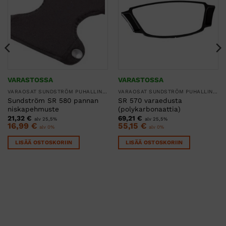
VARASTOSSA
VARASTOSSA
VARAOSAT SUNDSTRÖM PUHALLINSUOJAIMIIN
VARAOSAT SUNDSTRÖM PUHALLINSUOJAIMIIN
Sundström SR 580 pannan
SR 570 varaedusta
niskapehmuste
(polykarbonaattia)
21,32
€
69,21
€
alv 25,5%
alv 25,5%
16,99
€
55,15
€
alv 0%
alv 0%
LISÄÄ OSTOSKORIIN
LISÄÄ OSTOSKORIIN