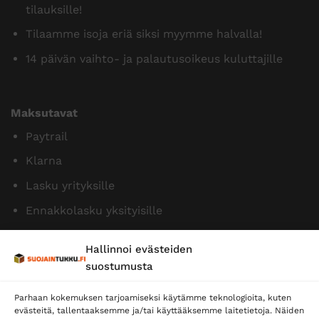
tilauksille!
Tilaamme isoja eriä siksi myymme halvalla!
14 päivän vaihto- ja palautusoikeus kuluttajille
Maksutavat
Paytrail
Klarna
Lasku yrityksille
Ennakkolasku yksityisille
Hallinnoi evästeiden
suostumusta
Parhaan kokemuksen tarjoamiseksi käytämme teknologioita, kuten
evästeitä, tallentaaksemme ja/tai käyttääksemme laitetietoja. Näiden