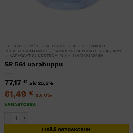
ETUSIVU
/
TYÖTURVALLISUUS
/
MOOTTOROIDUT
PUHALLINSUOJAIMET
/
SUNDSTRÖM PUHALLINSUOJAIMET
/
VARAOSAT SUNDSTRÖM PUHALLINSUOJAIMIIN
SR 561 varahuppu
77,17
€
alv 25,5%
61,49
€
alv 0%
VARASTOSSA
SR 561 varahuppu määrä
LISÄÄ OSTOSKORIIN