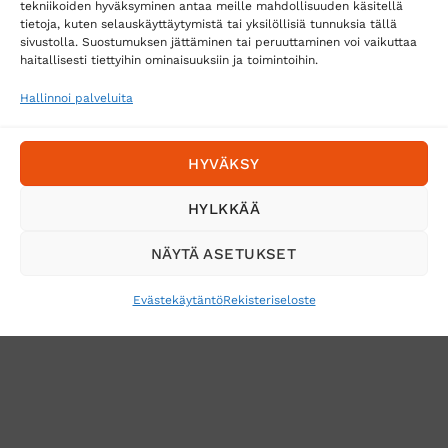
tekniikoiden hyväksyminen antaa meille mahdollisuuden käsitellä
tietoja, kuten selauskäyttäytymistä tai yksilöllisiä tunnuksia tällä
Toimitustavat
sivustolla. Suostumuksen jättäminen tai peruuttaminen voi vaikuttaa
Posti
haitallisesti tiettyihin ominaisuuksiin ja toimintoihin.
Matkahuolto
Hallinnoi palveluita
Postnord
HYVÄKSY
Tilaa uutiskirje ja saat erikoisalennuksia
HYLKKÄÄ
sähköpostiisi
NÄYTÄ ASETUKSET
Evästekäytäntö
Rekisteriseloste