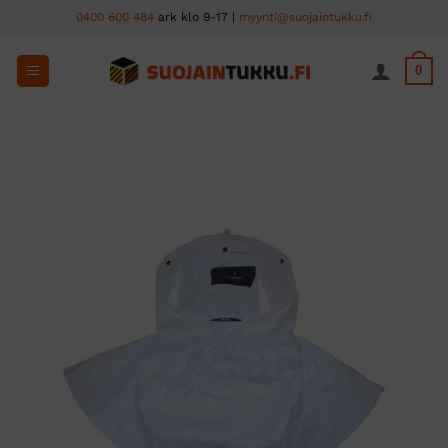
Skip
0400 600 484
ark klo 9-17 |
myynti@suojaintukku.fi
to
content
0