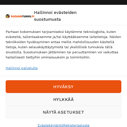
Hallinnoi evästeiden
suostumusta
Parhaan kokemuksen tarjoamiseksi käytämme teknologioita, kuten
evästeitä, tallentaaksemme ja/tai käyttääksemme laitetietoja. Näiden
tekniikoiden hyväksyminen antaa meille mahdollisuuden käsitellä
tietoja, kuten selauskäyttäytymistä tai yksilöllisiä tunnuksia tällä
Toimitustavat
sivustolla. Suostumuksen jättäminen tai peruuttaminen voi vaikuttaa
Posti
haitallisesti tiettyihin ominaisuuksiin ja toimintoihin.
Matkahuolto
Hallinnoi palveluita
Postnord
HYVÄKSY
Tilaa uutiskirje ja saat erikoisalennuksia
HYLKKÄÄ
sähköpostiisi
NÄYTÄ ASETUKSET
Evästekäytäntö
Rekisteriseloste