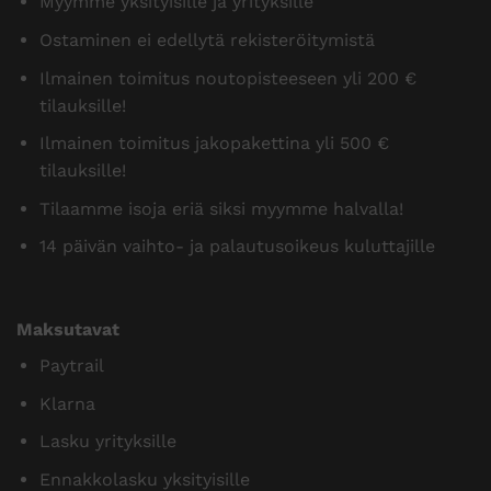
Myymme yksityisille ja yrityksille
Ostaminen ei edellytä rekisteröitymistä
Ilmainen toimitus noutopisteeseen yli 200 €
tilauksille!
Ilmainen toimitus jakopakettina yli 500 €
tilauksille!
Tilaamme isoja eriä siksi myymme halvalla!
14 päivän vaihto- ja palautusoikeus kuluttajille
Maksutavat
Paytrail
Klarna
Lasku yrityksille
Ennakkolasku yksityisille