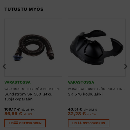
TUTUSTU MYÖS
VARASTOSSA
VARASTOSSA
VARAOSAT SUNDSTRÖM PUHALLINSUOJAIMIIN
VARAOSAT SUNDSTRÖM PUHALLINSUOJAIMIIN
Sundström SR 580 letku
SR 570 kolhulakki
suojakypärään
109,17
€
40,51
€
alv 25,5%
alv 25,5%
86,99
€
32,28
€
alv 0%
alv 0%
LISÄÄ OSTOSKORIIN
LISÄÄ OSTOSKORIIN