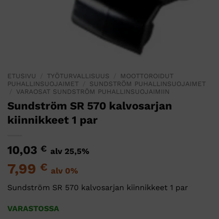
ETUSIVU
/
TYÖTURVALLISUUS
/
MOOTTOROIDUT
PUHALLINSUOJAIMET
/
SUNDSTRÖM PUHALLINSUOJAIMET
/
VARAOSAT SUNDSTRÖM PUHALLINSUOJAIMIIN
Sundström SR 570 kalvosarjan
kiinnikkeet 1 par
10,03
€
alv 25,5%
7,99
€
alv 0%
Sundström SR 570 kalvosarjan kiinnikkeet 1 par
VARASTOSSA