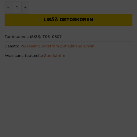
Sundström SR 570 kalvosarjan kiinnikkeet 1 par määrä
LISÄÄ OSTOSKORIIN
Tuotetunnus (SKU):
T06-0607
Osasto:
Varaosat Sundström puhallinsuojaimiin
Avainsana tuotteelle
Sundström